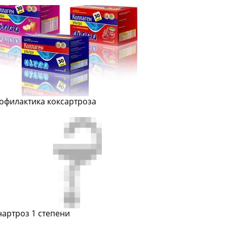
офилактика коксартроза
нартроз 1 степени