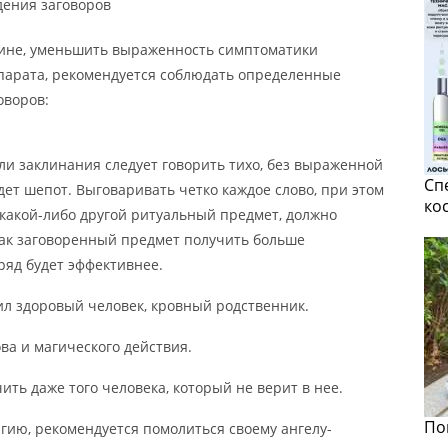
дения заговоров
пине, уменьшить выраженность симптоматики
парата, рекомендуется соблюдать определенные
оворов:
и заклинания следует говорить тихо, без выраженной
Сп
дет шепот. Выговаривать четко каждое слово, при этом
ко
 какой-либо другой ритуальный предмет, должно
Так заговоренный предмет получить больше
ряд будет эффективнее.
л здоровый человек, кровный родственник.
ва и магического действия.
ть даже того человека, который не верит в нее.
По
агию, рекомендуется помолиться своему ангелу-