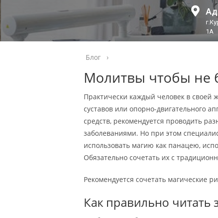
Ад
г.К
1А
Блог
›
Молитвы чтобы не б
Практически каждый человек в своей 
суставов или опорно-двигательного а
средств, рекомендуется проводить раз
заболеваниями. Но при этом специалис
использовать магию как панацею, испо
Обязательно сочетать их с традицио
Рекомендуется сочетать магические р
Как правильно читать 