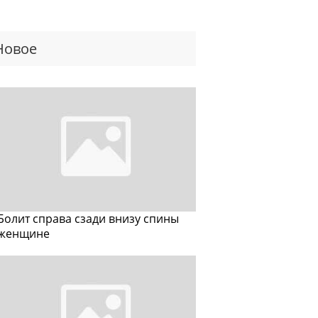
Новое
Болит справа сзади внизу спины
женщине