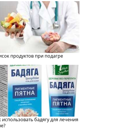
исок продуктов при подагре
к использовать бадягу для лечения
не?