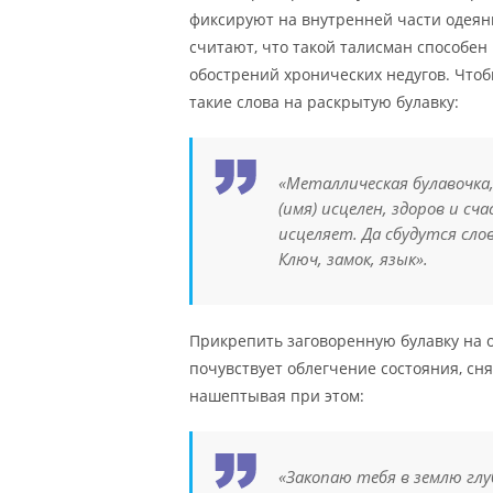
фиксируют на внутренней части одеян
считают, что такой талисман способен
обострений хронических недугов. Что
такие слова на раскрытую булавку:
«Металлическая булавочка, 
(имя) исцелен, здоров и с
исцеляет. Да сбудутся сло
Ключ, замок, язык».
Прикрепить заговоренную булавку на о
почувствует облегчение состояния, сня
нашептывая при этом:
«Закопаю тебя в землю глу