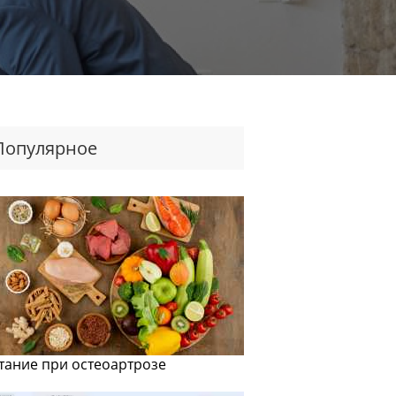
Популярное
тание при остеоартрозе