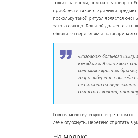
только на время, поможет заговор от б
приобрести такой старинный предмет б
поскольку такой ритуал является оче
заката солнца. Больной должен стать 
обводится веретеном и наговаривается
«Заговорю больного (имя).
ненадолго. А вот хворь сп
солнышко красное, братец 
хвори заберешь навсегда с
не сможет их переломать.
святыми словами, попрошу
Говоря молитву, водить веретеном по с
лечь отдохнуть. Веретено спрятать в у
На молоко