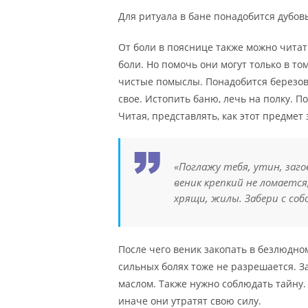
Для ритуала в бане понадобится дубо
От боли в пояснице также можно чита
боли. Но помочь они могут только в том
чистые помыслы. Понадобится березов
свое. Истопить баню, лечь на полку. П
Читая, представлять, как этот предмет 
«Поглажу тебя, утин, заго
веник крепкий не ломается
хрящи, жилы. Забери с собо
После чего веник закопать в безлюдно
сильных болях тоже не разрешается. 
маслом. Также нужно соблюдать тайну.
иначе они утратят свою силу.