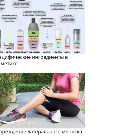
ецифические ингредиенты в
сметике
вреждение латерального мениска