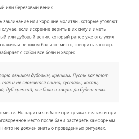
вый или березовый веник
ть заклинание или хорошие молитвы, которые утоляют
 случае, если искренне верить в их силу и иметь
ый или дубовый веник, который ранее уже отслужил
оглаживая веником больное место, говорить заговор.
забирает с собой все боли и хвори:
ворю веником дубовым, крепким. Пусть как этот
, так и не сломается спина, суставы, кости,
й, дуб крепкий, все боли и хвори. Да будет так».
м месте. Но париться в бане при грыжах нельзя и при
Заговоренное место после бани растереть камфорным
 Никто не должен знать о проведенных ритуалах,