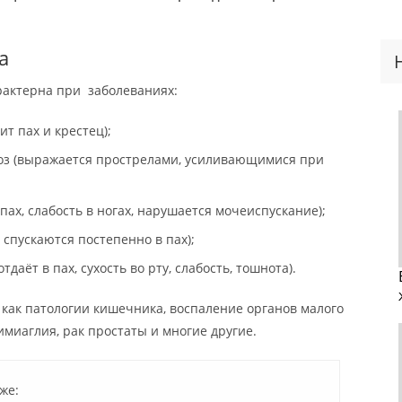
а
арактерна при заболеваниях:
ит пах и крестец);
оз (выражается прострелами, усиливающимися при
пах, слабость в ногах, нарушается мочеиспускание);
спускаются постепенно в пах);
даёт в пах, сухость во рту, слабость, тошнота).
, как патологии кишечника, воспаление органов малого
лимиаглия, рак простаты и многие другие.
же: