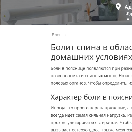
Ад
г.К
1А
Блог
›
Болит спина в обла
домашних условия
Боли в пояснице появляются при разн
позвоночника и спинных мышц. Но ино
половых органов. Чтобы определить, из
Характер боли в пояс
Иногда это просто перенапряжение, а 
всегда идёт самая сильная нагрузка. 
проконсультироваться с врачом. Чтобы
вызывает остеохондроз, грыжа межпозв