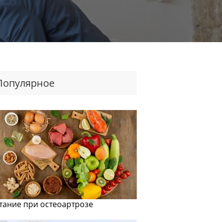
Популярное
тание при остеоартрозе