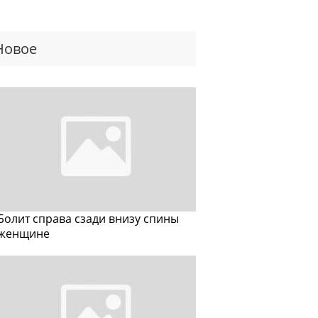
Новое
Болит справа сзади внизу спины
женщине