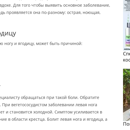
вдохе. Для того чтобы выявить основное заболевание,
дь проявляется она по-разному: острая, ноющая,
одицу
ую ногу и ягодицу, может быть причиной:
Сп
ко
.
пециалисту обращаться при такой боли. Обратите
 При вегетососудистом заболевании левая нога
ет и становится холодной. Симптом усиливается в
ие в области крестца. Болит левая нога и ягодица, а
По