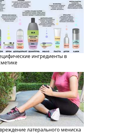
ецифические ингредиенты в
сметике
вреждение латерального мениска