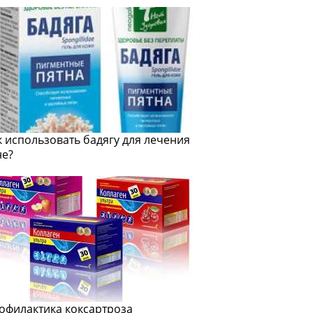
к использовать бадягу для лечения
не?
офилактика коксартроза