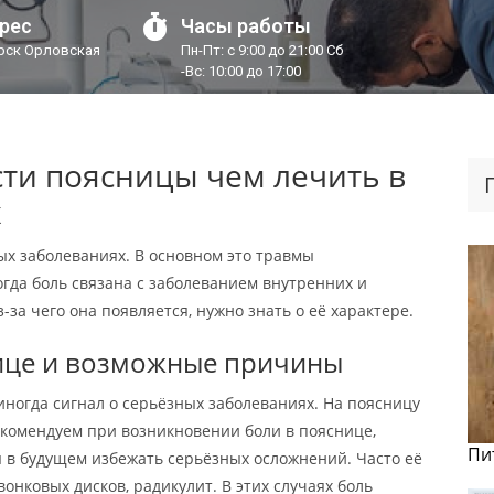
рес
Часы работы
урск Орловская
Пн-Пт: с 9:00 до 21:00 Сб
-Вс: 10:00 до 17:00
сти поясницы чем лечить в
х
ых заболеваниях. В основном это травмы
гда боль связана с заболеванием внутренних и
-за чего она появляется, нужно знать о её характере.
нице и возможные причины
иногда сигнал о серьёзных заболеваниях. На поясницу
Рекомендуем при возникновении боли в пояснице,
Пи
 в будущем избежать серьёзных осложнений. Часто её
онковых дисков, радикулит. В этих случаях боль