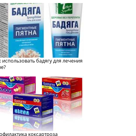
к использовать бадягу для лечения
не?
офилактика коксартроза