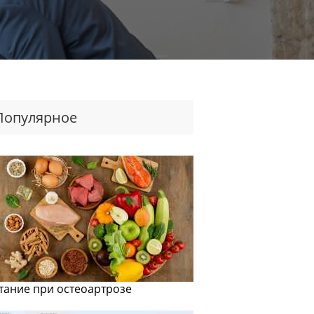
Популярное
тание при остеоартрозе