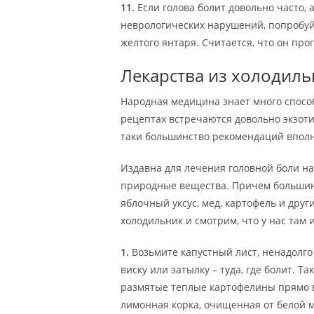
11.
Если голова болит довольно часто, 
неврологических нарушений, попробуй
желтого янтаря. Считается, что он про
Лекарства из холодиль
Народная медицина знает много способ
рецептах встречаются довольно экзоти
таки большинство рекомендаций впол
Издавна для лечения головной боли н
природные вещества. Причем большинс
яблочный уксус, мед, картофель и друг
холодильник и смотрим, что у нас там 
1.
Возьмите капустный лист, ненадолго о
виску или затылку – туда, где болит. 
размятые теплые картофелины прямо в 
лимонная корка, очищенная от белой м