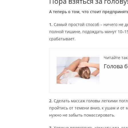
Пора взяться за голову
А теперь о том, что стоит предпринят
1.
Самый простой способ – ничего не де
полной тишине, подождать минут 10–15
срабатывает.
Читайте так
Голова 
2.
Сделать массаж головы легкими пог
пройтись от темени вниз, к ушам и от 
нужно не забыть помассировать.
3.
Хорошо проветрить комнату или, если