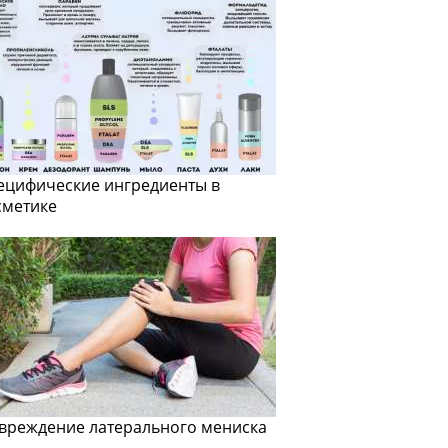
ецифические ингредиенты в
сметике
вреждение латерального мениска