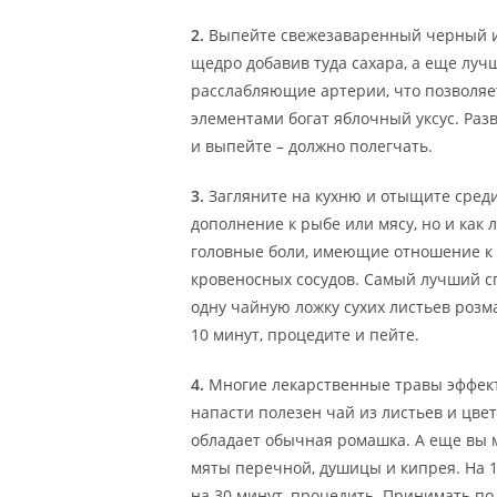
2.
Выпейте свежезаваренный черный и
щедро добавив туда сахара, а еще луч
расслабляющие артерии, что позволяе
элементами богат яблочный уксус. Раз
и выпейте – должно полегчать.
3.
Загляните на кухню и отыщите среди
дополнение к рыбе или мясу, но и как
головные боли, имеющие отношение к 
кровеносных сосудов. Самый лучший сп
одну чайную ложку сухих листьев розм
10 минут, процедите и пейте.
4.
Многие лекарственные травы эффект
напасти полезен чай из листьев и цв
обладает обычная ромашка. А еще вы м
мяты перечной, душицы и кипрея. На 1 
на 30 минут, процедить. Принимать по