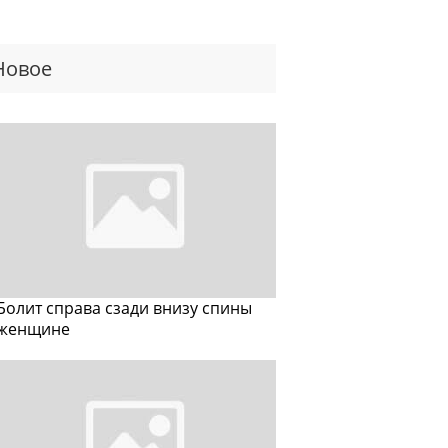
Новое
Болит справа сзади внизу спины
женщине