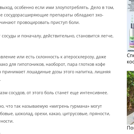
выход, особенно если ими злоупотреблять. Дело в том,
ие сосудорасширяющие препараты обладают эхо-
ачинают провоцировать приступ боли.
сосуды и поначалу, действительно, становится легче,
Сп
вление или есть склонность к атеросклерозу, даже
ко
ако для гипотоников, наоборот, пара глотков кофе
но принимает лошадиные дозы этого напитка, лишняя
.
зм сосудов, от этого боль станет еще интенсивнее.
но, что так называемую «мигрень гурмана» могут
овые, шоколад, орехи, какао, цитрусовые, пряности,
ености.
По