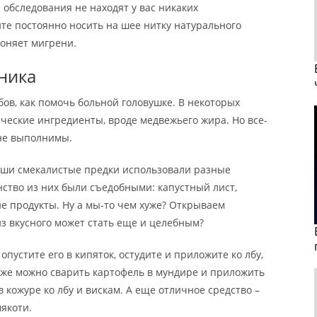
а обследования не находят у вас никаких
те постоянно носить на шее нитку натурального
гоняет мигрени.
ника
ов, как помочь больной головушке. В некоторых
ческие ингредиенты, вроде медвежьего жира. Но все-
не выполнимы.
аши смекалистые предки использовали разные
тво из них были съедобными: капустный лист,
ие продукты. Ну а мы-то чем хуже? Открываем
из вкусного может стать еще и целебным?
пустите его в кипяток, остудите и приложите ко лбу,
Также можно сварить картофель в мундире и приложить
кожуре ко лбу и вискам. А еще отличное средство –
якоти.