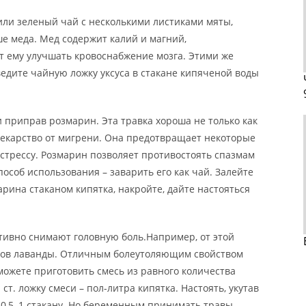
ли зеленый чай с несколькими листиками мяты,
ше меда. Мед содержит калий и магний,
т ему улучшать кровоснабжение мозга. Этими же
ведите чайную ложку уксуса в стакане кипяченой воды
 приправ розмарин. Эта травка хороша не только как
 лекарство от мигрени. Она предотвращает некоторые
стрессу. Розмарин позволяет противостоять спазмам
особ использования – заварить его как чай. Залейте
арина стаканом кипятка, накройте, дайте настояться
ивно снимают головную боль.Например, от этой
етов лаванды. Отличным болеутоляющим свойством
ожете приготовить смесь из равного количества
ст. ложку смеси – пол-литра кипятка. Настоять, укутав
 0,5–1 стакану. Но беременным принимать травы