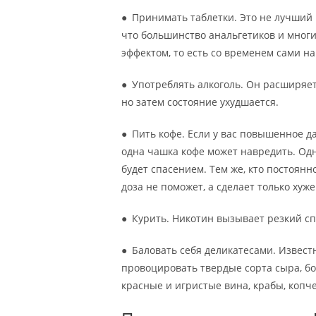
● Принимать таблетки. Это не лучший 
что большинство анальгетиков и мног
эффектом, то есть со временем сами н
● Употреблять алкоголь. Он расширяет 
но затем состояние ухудшается.
● Пить кофе. Если у вас повышенное да
одна чашка кофе может навредить. Одн
будет спасением. Тем же, кто постоян
доза не поможет, а сделает только хуже
● Курить. Никотин вызывает резкий спа
● Баловать себя деликатесами. Извест
провоцировать твердые сорта сыра, боб
красные и игристые вина, крабы, копч