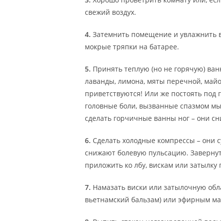
свежий воздух.
4.
Затемнить помещение и увлажнить в
мокрые тряпки на батарее.
5.
Принять теплую (но не горячую) ванн
лаванды, лимона, мяты перечной, майо
приветствуются! Или же постоять под 
головные боли, вызванные спазмом м
сделать горчичные ванны ног – они сн
6.
Сделать холодные компрессы – они с
снижают болевую пульсацию. Завернут
приложить ко лбу, вискам или затылку
7.
Намазать виски или затылочную обл
вьетнамский бальзам) или эфирным ма