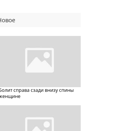
Новое
Болит справа сзади внизу спины
женщине