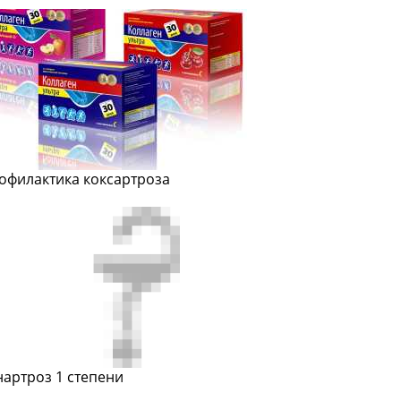
офилактика коксартроза
нартроз 1 степени