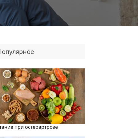
Популярное
тание при остеоартрозе