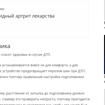
же:
идный артрит лекарства
ника
спасет здоровье в случае ДТП.
 устанавливается вовсе не для комфорта, а для
ое устройство предотвращает перелом шеи при ДТП,
енно поэтому правильная настройка подголовника
лем, расстояние от затылка до подголовника должно
а. Самому это проверить непросто, поэтому пригодится
одголовника выставляется так, чтобы его центр был