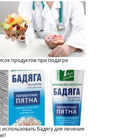
исок продуктов при подагре
к использовать бадягу для лечения
не?