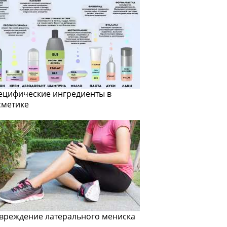
ецифические ингредиенты в
сметике
вреждение латерального мениска