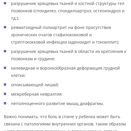
разрушение хрящевых тканей и костной структуры тел
позвонков (спондилез, спондилоартроз, остеохондроз и
тд.);
ревматоидный полиартрит на фоне присутствия
хронических очагов стафилококковой и
стрептококковой инфекции (аденоидит и тонзиллит);
разрушение хрящевых тканей в области их крепления к
позвонкам и грудине;
килевидная и воронкообразная деформация грудной
клетки;
опоясывающий лишай;
межреберная невралгия;
неполноценного развитие мышц диафрагмы.
Важно понимать, что боль в спине у ребенка может быть
связана с патологиями внутренних органов. таким образом