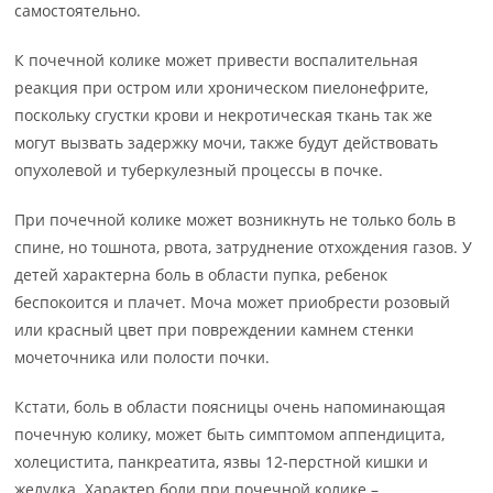
самостоятельно.
К почечной колике может привести воспалительная
реакция при остром или хроническом пиелонефрите,
поскольку сгустки крови и некротическая ткань так же
могут вызвать задержку мочи, также будут действовать
опухолевой и туберкулезный процессы в почке.
При почечной колике может возникнуть не только боль в
спине, но тошнота, рвота, затруднение отхождения газов. У
детей характерна боль в области пупка, ребенок
беспокоится и плачет. Моча может приобрести розовый
или красный цвет при повреждении камнем стенки
мочеточника или полости почки.
Кстати, боль в области поясницы очень напоминающая
почечную колику, может быть симптомом аппендицита,
холецистита, панкреатита, язвы 12-перстной кишки и
желудка. Характер боли при почечной колике –