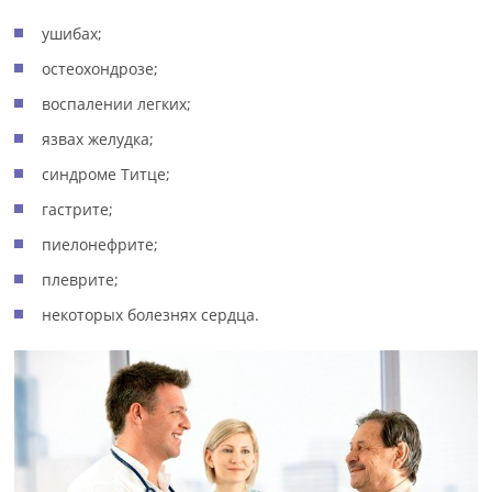
ушибах;
остеохондрозе;
воспалении легких;
язвах желудка;
синдроме Титце;
гастрите;
пиелонефрите;
плеврите;
некоторых болезнях сердца.