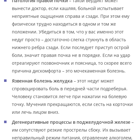
Патология правой почки
– такой вердикт может
вынести доктор, если кашляя, больной испытывает
неприятные ощущения справа и сзади. При этом ему
физически трудно находиться в одном и том же
положении. Убедиться в том, что у вас именно этот
недуг просто – достаточно слегка стукнуть в область
нижнего ребра сзади. Если последует приступ острой
боли, значит правая почка не в порядке. Если на удар
отреагируют позвоночник и поясница, то скорее всего
причина дискомфорта – это мочекаменная болезнь.
Язвенная болезнь желудка
– этот недуг может
спровоцировать боль в передней части подреберья.
Человеку становится легче при нажатии на болевую
точку. Мучения прекращаются, если сесть на корточки
или лечь лицом вниз.
Дегенеративные процессы в поджелудочной железе
–
им сопутствуют резкие прострелы сбоку. Их вызывает
неправильный режим питания, отравление алкоголем,