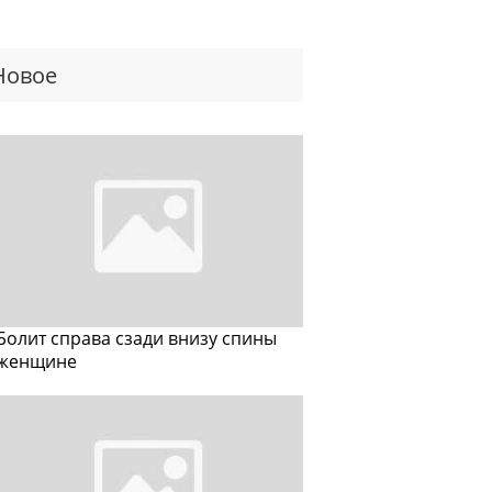
Новое
Болит справа сзади внизу спины
женщине