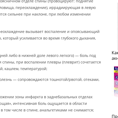
поясничном отделе спины (провоцируют: поднятие
уловища, переохлаждение), иррадиирующая в левую
вится сильнее при наклоне, при любом изменении
реохлаждение вызывает воспаление и опоясывающий
, который усиливается во время глубокого дыхания,
Ка
ней либо в нижней доле левого легкого) — боль под
ак
и спины, при воспалении плевры (плеврит) сочетается
й, кашлем, температурой;
олезнь — сопровождаются тошнотой/рвотой, отеками,
ложении зоны инфаркта в заднебазальных отделах
ющая», интенсивная боль ощущается в области
 в том числе в спине, анальгетиками не снимается;
Пр