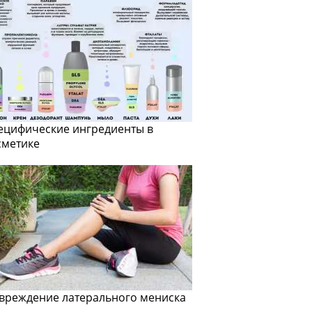
ецифические ингредиенты в
сметике
вреждение латерального мениска