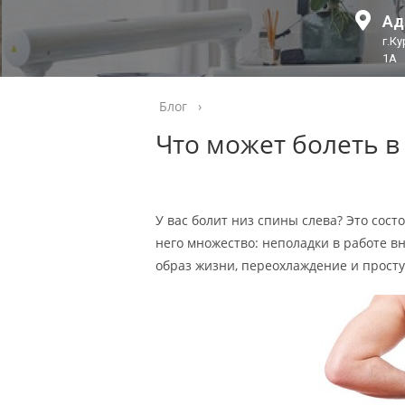
Ад
г.К
1А
Блог
›
Что может болеть в
У вас болит низ спины слева? Это сост
него множество: неполадки в работе в
образ жизни, переохлаждение и прост