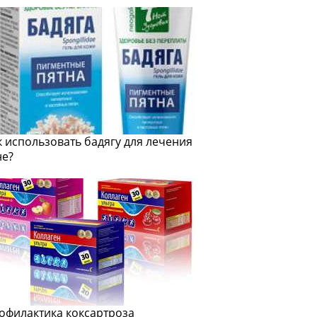
к использовать бадягу для лечения
не?
офилактика коксартроза