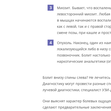
Миозит. Бывает, что воспале
левосторонний миозит. Любая
в мышцах начинаются воспалит
как с левой, так и с правой 
смене позы, при кашле и прос
Опухоль. Наконец, один из на
локализующийся либо в низу сп
позвоночник. Болит настолько 
наркотические анальгетики (о
Болит внизу спины слева? Не лечитесь
Диагностику могут провести разные сп
лучевой диагностики, специалист УЗИ-д
Они выяснят характер болевых ощущен
сделают предварительные заключения