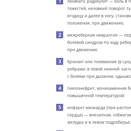
люмбаго, радикулит — боль в 
тяжестей, неловкий поворот т
ягодицу и далее в ногу, стано
положения, при движениях;
межреберная невралгия — пе
болевой синдром по ходу ребер
при движении;
бронхит или пневмония (в сред
ребрами, в левой нижней част
с болями при дыхании, одышко
пиелонефрит, мочекаменная б
повышенной температурой;
инфаркт миокарда (при распо
сердца) — внезапная, «обжига
желудка и в левом подреберье,