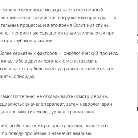
ны околопозвоночные мышцы — это поясничный
 непривычная физическая нагрузка или простуда — и
ельные процессы, и в это время болит низ спины,
стороны, неприятные ощущения сзади усиливаются при
то при глубоком дыхании.
иболее серьезных факторов — онкологический процесс,
ины, либо в других органах, с метастазами в
сильно, что эту боль могут устранить исключительно
пиаты, опиоиды).
 самостоятельно, не откладывайте осмотр у врача.
ециалисты: вначале терапевт, затем невролог, врач
иагностики, гинеколог, уролог, травматолог.
ий, особенности их распространения, после чего
 по поводу проблемы и назначат анализы.