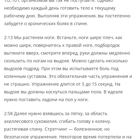
ТО, то с организмом вы так не поступаете. Однако
необходимо каждый день готовить тело к текущему
рабочему дню. Выполняя эти упражнения, вы постепенно
забудете о хронических болях в спине.
2:13 Мы растянем ноги. Встаньте, ноги шире плеч, как
можно шире, повернитесь к правой ноге, подбородок
вытяните вверх, смотрите вперед, руки должны медленно
скользить по ногам на выдохе. Можно сделать несколько
выдохов подряд. При этом вы испытываете боль под
коленным суставом. Это обязательная часть упражнения и
не страшно. Упражнение длится от 5 до 15 секунд. На
выдохе вы должны коснуться пальцами пола. В идеале
нужно поставить ладони на пол у ноги.
2:58 Далее нужно взявшись за пятку, за область
ахиллесового сухожилия, сгибать голову к колену,
растягивая спину. Стретчинг — болезненное, но
безопасное упражнение. Некоторое время потерпели и на