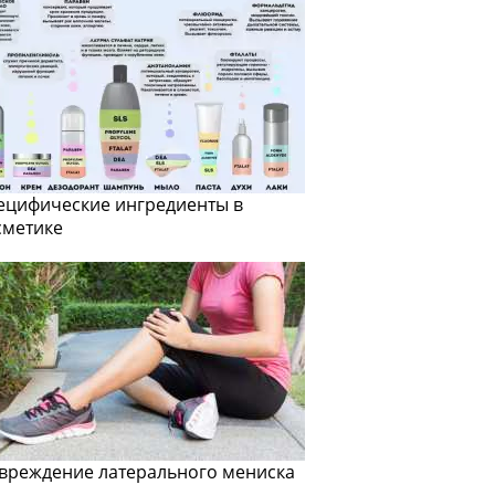
ецифические ингредиенты в
сметике
вреждение латерального мениска