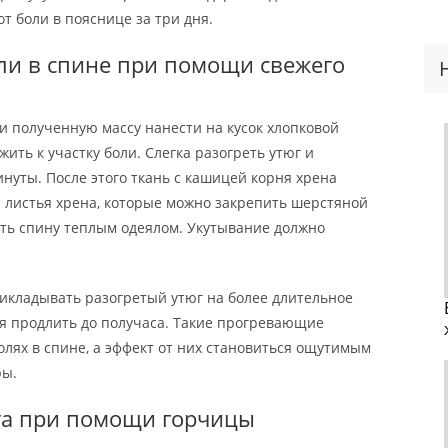
т боли в пояснице за три дня.
ли в спине при помощи свежего
и полученную массу нанести на кусок хлопковой
жить к участку боли. Слегка разогреть утюг и
инуты. После этого ткань с кашицей корня хрена
 листья хрена, которые можно закрепить шерстяной
ать спину теплым одеялом. Укутывание должно
икладывать разогретый утюг на более длительное
ния продлить до получаса. Такие прогревающие
олях в спине, а эффект от них становиться ощутимым
ры.
та при помощи горчицы