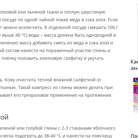
лопковой или льняной ткани и теплую шерстяную
 посуде по одной чайной ложке меда и сока алоэ. Если
нт можно исключить. В отдельной посуде смешать 100 г
е выше 40 °C) воды – масса должна быть однородной и
линяную массу добавить смесь из меда и сока алоэ и
й состав нанести на пораженный участок спины и
пленку положить хлопковую салфетку и укутать
Ка
ак
ь. Кожу очистить теплой влажной салфеткой от
й тканью. Такой компресс из глины можно делать при
зывает его трехразовое применение на протяжении
ной
зеленой или голубой глины с 2-3 стаканами яблочного
слегка подогреть до 38-40 °C и нанести на поясницу
Пр