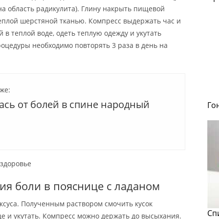
 на область радикулита). Глину накрыть пищевой
теплой шерстяной тканью. Компресс выдержать час и
 в теплой воде, одеть теплую одежду и укутать
оцедуры необходимо повторять 3 раза в день на
же:
ась от болей в спине народный
Го
 здоровье
тия боли в пояснице с ладаном
уксуса. Полученным раствором смочить кусок
Сп
е и укутать. Компресс можно держать до высыхания.