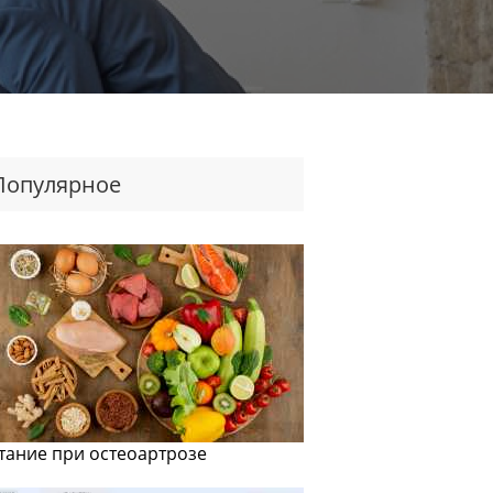
Популярное
тание при остеоартрозе