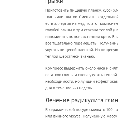
грыжи
Приготовить пищевую пленку, кусок х
ткань или платок. Смешать в отдельной
есть аллергия на мед, то этот компоне
голубой глины и три стакана теплой (н
напоминать по консистенции крем. В г
все тщательно перемешать. Полученны
укутать пищевой пленкой. На пищевую 
теплой шерстяной тканью.
Компресс выдержать около часа и снят
остатков глины и снова укутать тепло
необходимости, но лучший эффект ока
дня в течение 2-3 недель.
Лечение радикулита гли
В керамической посуде смешать 100 г 
или винного уксуса. Полученную массу 