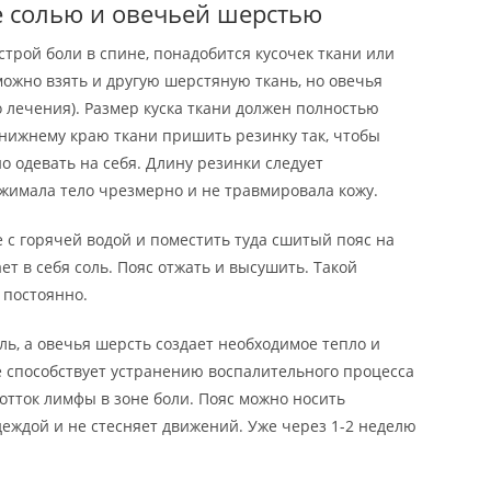
е солью и овечьей шерстью
строй боли в спине, понадобится кусочек ткани или
можно взять и другую шерстяную ткань, но овечья
о лечения). Размер куска ткани должен полностью
 нижнему краю ткани пришить резинку так, чтобы
о одевать на себя. Длину резинки следует
ежимала тело чрезмерно и не травмировала кожу.
е с горячей водой и поместить туда сшитый пояс на
ет в себя соль. Пояс отжать и высушить. Такой
 постоянно.
ль, а овечья шерсть создает необходимое тепло и
е способствует устранению воспалительного процесса
отток лимфы в зоне боли. Пояс можно носить
деждой и не стесняет движений. Уже через 1-2 неделю