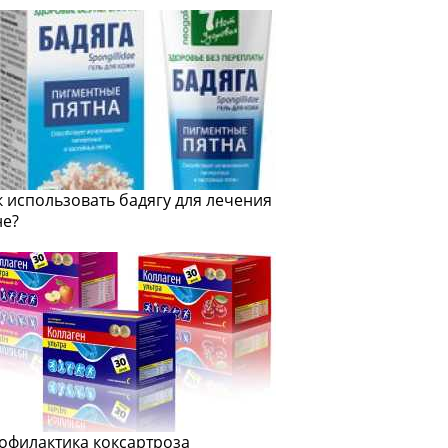
к использовать бадягу для лечения
не?
офилактика коксартроза