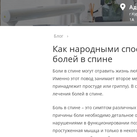
Ад
г.К
1А
Блог
›
Как народными спо
болей в спине
Боли в спине могут отравить жизнь лю
Именно этот повод занимает второе ме
принадлежит простуде или гриппу). В
лечения болей в спине.
Боль в спине – это симптом различных
причины боли необходимо детальное о
нарушениями в функционировании позв
простуженная мышца и только в некото