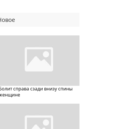
Новое
Болит справа сзади внизу спины
женщине