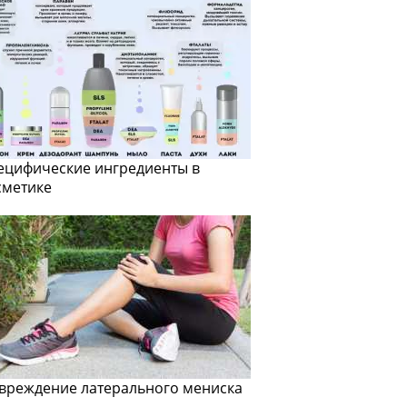
ецифические ингредиенты в
сметике
вреждение латерального мениска