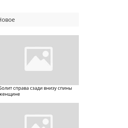
Новое
Болит справа сзади внизу спины
женщине