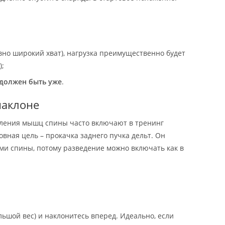
вно широкий хват), нагрузка преимущественно будет
);
 должен быть уже
.
наклоне
пления мышц спины часто включают в тренинг
новная цель – прокачка заднего пучка дельт. Он
ми спины, потому разведение можно включать как в
льшой вес) и наклонитесь вперед. Идеально, если