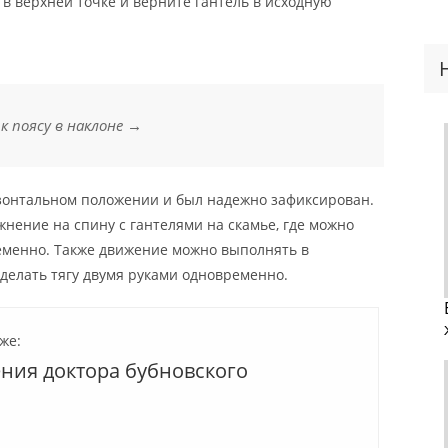
в верхней точке и верните гантель в исходную
к поясу в наклоне →
изонтальном положении и был надежно зафиксирован.
жнение на спину с гантелями на скамье, где можно
ременно. Также движение можно выполнять в
 делать тягу двумя руками одновременно.
же:
ния доктора бубновского