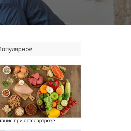
Популярное
тание при остеоартрозе