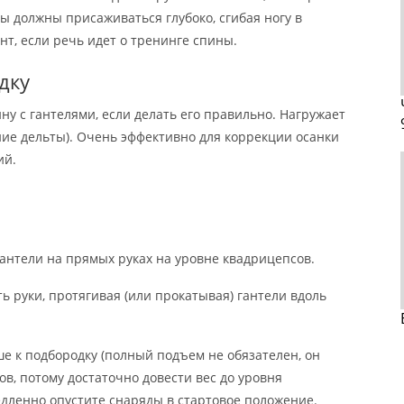
вы должны присаживаться глубоко, сгибая ногу в
нт, если речь идет о тренинге спины.
дку
ну с гантелями, если делать его правильно. Нагружает
ние дельты). Очень эффективно для коррекции осанки
ий.
гантели на прямых руках на уровне квадрицепсов.
 руки, протягивая (или прокатывая) гантели вдоль
е к подбородку (полный подъем не обязателен, он
ов, потому достаточно довести вес до уровня
едленно опустите снаряды в стартовое положение.