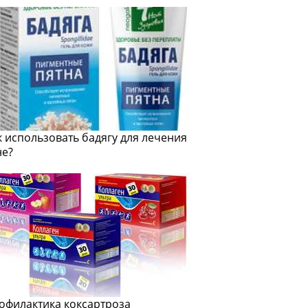
к использовать бадягу для лечения
не?
офилактика коксартроза