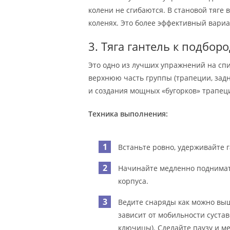
колени не сгибаются. В становой тяге 
коленях. Это более эффективный вариа
3. Тяга гантель к подборо
Это одно из лучших упражнений на спи
верхнюю часть группы (трапеции, зад
и создания мощных «бугорков» трапец
Техника выполнения:
Встаньте ровно, удерживайте 
Начинайте медленно поднимать
корпуса.
Ведите снаряды как можно выш
зависит от мобильности сустав
ключицы). Сделайте паузу и м