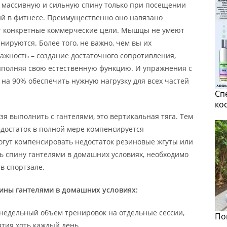
ь массивную и сильную спину только при посещении
ий в фитнесе. Преимущественно оно навязано
ет конкретные коммерческие цели. Мышцы не умеют
енируются. Более того, не важно, чем вы их
важность – создание достаточного сопротивления,
ыполняя свою естественную функцию. И упражнения с
на 90% обеспечить нужную нагрузку для всех частей
Сп
ко
я выполнить с гантелями, это вертикальная тяга. Тем
едостаток в полной мере компенсируется
огут компенсировать недостаток резиновые жгуты или
ть спину гантелями в домашних условиях, необходимо
в спортзале.
ины гантелями в домашних условиях:
недельный объем тренировок на отдельные сессии,
По
тия хоть каждый день.