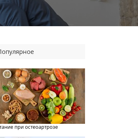
Популярное
тание при остеоартрозе