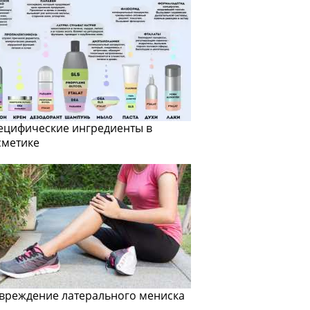
ецифические ингредиенты в
сметике
вреждение латерального мениска