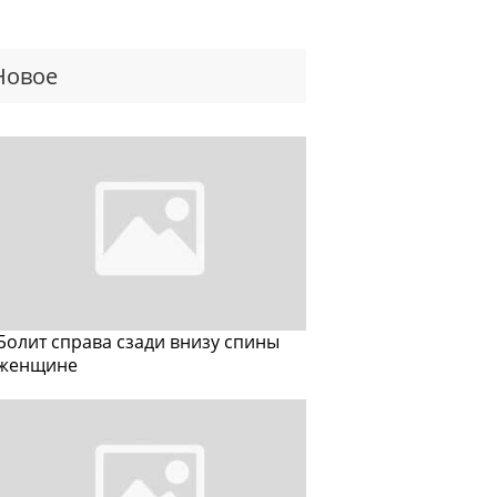
Новое
Болит справа сзади внизу спины
женщине