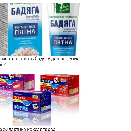
к использовать бадягу для лечения
не?
офилактика коксартроза