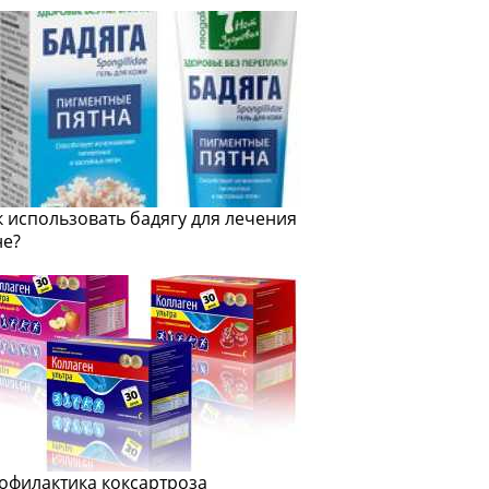
к использовать бадягу для лечения
не?
офилактика коксартроза