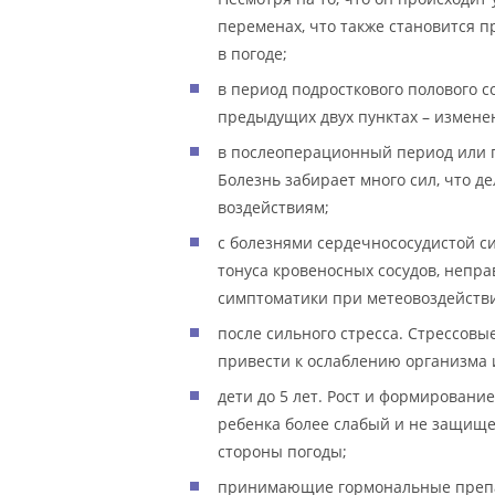
переменах, что также становится 
в погоде;
в период подросткового полового с
предыдущих двух пунктах – измене
в послеоперационный период или п
Болезнь забирает много сил, что 
воздействиям;
с болезнями сердечнососудистой с
тонуса кровеносных сосудов, непра
симптоматики при метеовоздейств
после сильного стресса. Стрессовы
привести к ослаблению организма 
дети до 5 лет. Рост и формировани
ребенка более слабый и не защищ
стороны погоды;
принимающие гормональные препа