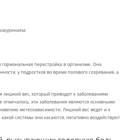
ококурением;
 гормональная перестройка в организме. Она
ности, у подростков во время полового созревания, а
 лишний вес, который приводит к заболеваниям
же отмечалось, эти заболевания являются основными
овению метеозависимости. Лишний вес ведет и к
, какой системы они касаются, негативно воздействуют
й, вызывающих головную боль