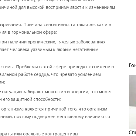
причиной для высокой восприимчивости к изменениям
озревания. Причина сенситивности такая же, как и в
ния в гормональной сфере;
ри наличии хронических, тяжелых заболеваниях.
делает человека уязвимым к любым негативным
Го
истемы. Проблемы в этой сфере приводят к снижению
вильной работе сердца, что чревато усилением
ии;
е ситуации забирают много сил и энергии, что может
и его защитной способности;
е организма является причиной того, что организм
енный, поэтому подвержен негативному влиянию со
Сп
раты или оральные контрацептивы.