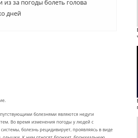
 из за погоды болеть голова
ко дней
ие.
опутствующими болезнями являются недуги
тем. Во время изменения погоды у людей с
системы, болезнь рецидивирует, проявляясь в виде
, одышки. К ним относят бронхит, бронхиальную