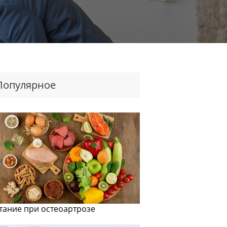
Популярное
тание при остеоартрозе