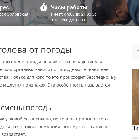
рес
Часы работы
урск Орловская
Пн-Пт: с 9:00 до 21:00 Сб
-Вс: 10:00 до 17:00
голова от погоды
ь при смене погоды не является совпадением, а
ский организм зависит от погодных явлений вне
ва. Только для кого-то это происходит бесследно, а у
е и других признаках. Эта особенность называется
 смены погоды
ых условий установлена, но точная причина этого
уделяется столько внимания, потому что с каждым
Пи
 возрастает.