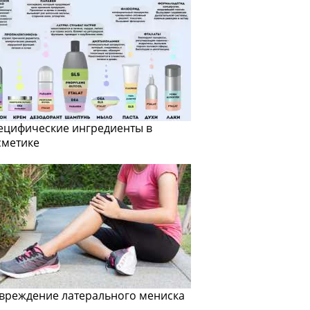
ецифические ингредиенты в
сметике
вреждение латерального мениска