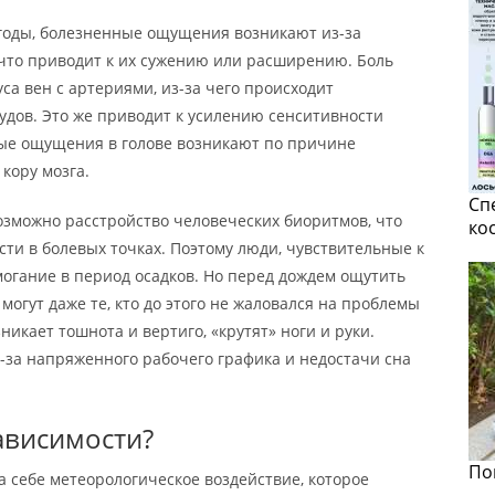
огоды, болезненные ощущения возникают из-за
 что приводит к их сужению или расширению. Боль
а вен с артериями, из-за чего происходит
удов. Это же приводит к усилению сенситивности
ые ощущения в голове возникают по причине
кору мозга.
Сп
озможно расстройство человеческих биоритмов, что
ко
ти в болевых точках. Поэтому люди, чувствительные к
гание в период осадков. Но перед дождем ощутить
огут даже те, кто до этого не жаловался на проблемы
никает тошнота и вертиго, «крутят» ноги и руки.
-за напряженного рабочего графика и недостачи сна
ависимости?
По
 себе метеорологическое воздействие, которое