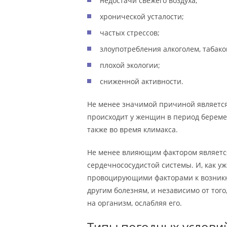
недостачи свежего воздуха;
хронической усталости;
частых стрессов;
злоупотребления алкоголем, табак
плохой экологии;
сниженной активности.
Не менее значимой причиной является
происходит у женщин в период беремен
также во время климакса.
Не менее влияющим фактором является
сердечнососудистой системы. И, как у
провоцирующими факторами к возникн
другим болезням, и независимо от того
на организм, ослабляя его.
Типы погодных услови