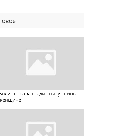
Новое
Болит справа сзади внизу спины
женщине