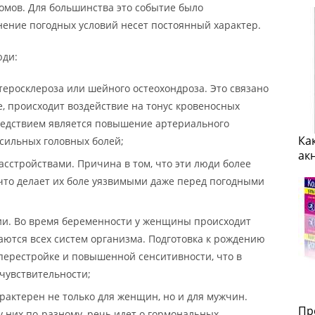
омов. Для большинства это событие было
нение погодных условий несет постоянный характер.
юди:
теросклероза или шейного остеохондроза. Это связано
чае, происходит воздействие на тонус кровеносных
Следствием является повышение артериального
Ка
 сильных головных болей;
ак
сстройствами. Причина в том, что эти люди более
что делает их боле уязвимыми даже перед погодными
и. Во время беременности у женщины происходит
аются всех систем организма. Подготовка к рождению
ерестройке и повышенной сенситивности, что в
чувствительности;
арактерен не только для женщин, но и для мужчин.
Пр
 у них по-разному, речь идет о гормональных