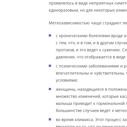
проявлялось в виде неприятных симпт
единоразовым, но для некоторых изме
Метеозависимостью чаще страдают л
с хроническими болезнями вроде а
с тем, что, и в том, и в другом слу
протоков, и это ведет к сужению. 
давления, что отображается в виде
с психическими заболеваниями и ра
впечатлительны и чувствительны, 
условиями;
женщины, находящиеся в положени
множество изменений, которые кас
малыша приводит к гормональной п
большинстве случаев ведет к метео
во время климакса. Этот процесс х
Несмотря на то, что он происходит