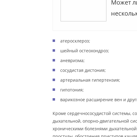
Может ли
несколь
атеросклероз;
шейный остеохондроз;
аневризма;
сосудистая дистония;
артериальная гипертензия;
гипотония;
варикозное расширение вен и друг
Кроме сердечнососудистой системы, с
дыхательной, опорно-двигательной сис
хроническими болезнями дыхательной 
простуды, обострения приступов кашля