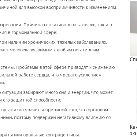
причиной для высокой восприимчивости к изменениям
озревания. Причина сенситивности такая же, как и в
ния в гормональной сфере;
ри наличии хронических, тяжелых заболеваниях.
делает человека уязвимым к любым негативным
Сп
истемы. Проблемы в этой сфере приводят к снижению
вильной работе сердца, что чревато усилением
ии;
е ситуации забирают много сил и энергии, что может
и его защитной способности;
е организма является причиной того, что организм
енный, поэтому подвержен негативному влиянию со
Ка
ак
раты или оральные контрацептивы.