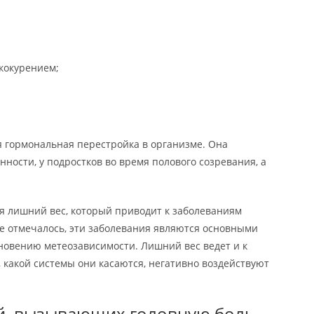
ококурением;
 гормональная перестройка в организме. Она
ности, у подростков во время полового созревания, а
 лишний вес, который приводит к заболеваниям
же отмечалось, эти заболевания являются основными
овению метеозависимости. Лишний вес ведет и к
, какой системы они касаются, негативно воздействуют
й, вызывающих головную боль