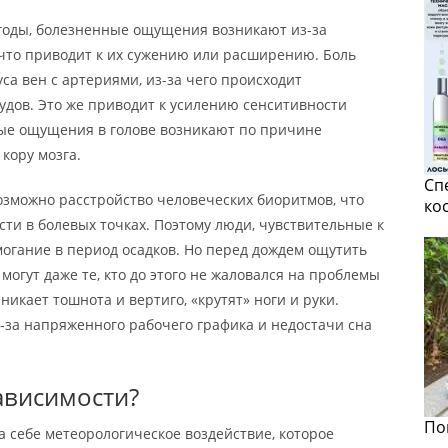
огоды, болезненные ощущения возникают из-за
 что приводит к их сужению или расширению. Боль
а вен с артериями, из-за чего происходит
удов. Это же приводит к усилению сенситивности
ые ощущения в голове возникают по причине
кору мозга.
Сп
озможно расстройство человеческих биоритмов, что
ко
ти в болевых точках. Поэтому люди, чувствительные к
гание в период осадков. Но перед дождем ощутить
огут даже те, кто до этого не жаловался на проблемы
никает тошнота и вертиго, «крутят» ноги и руки.
-за напряженного рабочего графика и недостачи сна
ависимости?
По
 себе метеорологическое воздействие, которое