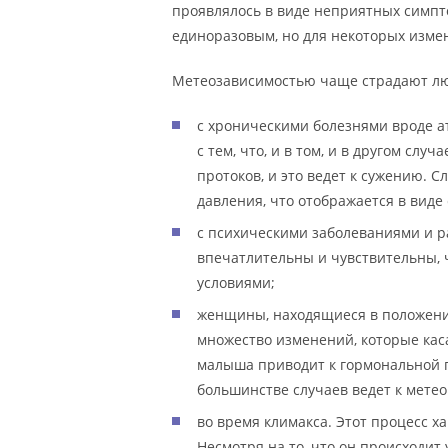
проявлялось в виде неприятных симпт
единоразовым, но для некоторых изме
Метеозависимостью чаще страдают л
с хроническими болезнями вроде а
с тем, что, и в том, и в другом слу
протоков, и это ведет к сужению. 
давления, что отображается в виде
с психическими заболеваниями и ра
впечатлительны и чувствительны, 
условиями;
женщины, находящиеся в положени
множество изменений, которые кас
малыша приводит к гормональной п
большинстве случаев ведет к метео
во время климакса. Этот процесс х
Несмотря на то, что он происходит