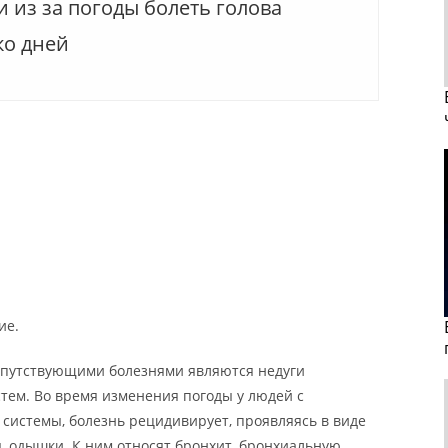
 из за погоды болеть голова
ко дней
ие.
опутствующими болезнями являются недуги
тем. Во время изменения погоды у людей с
системы, болезнь рецидивирует, проявляясь в виде
, одышки. К ним относят бронхит, бронхиальную