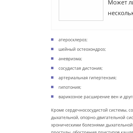
Может ли
несколь
атеросклероз;
шейный остеохондроз;
аневризма;
сосудистая дистония;
артериальная гипертензия;
гипотония;
варикозное расширение вен и друг
Кроме сердечнососудистой системы, с
дыхательной, опорно-двигательной сис
хроническими болезнями дыхательной 
простуды, обострения приступов кашля