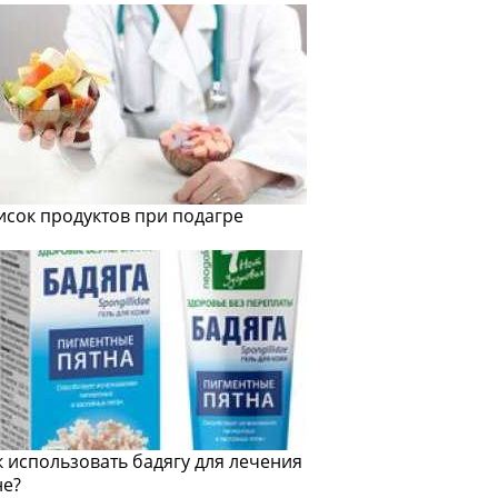
исок продуктов при подагре
к использовать бадягу для лечения
не?