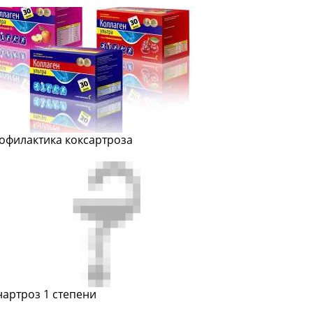
офилактика коксартроза
нартроз 1 степени