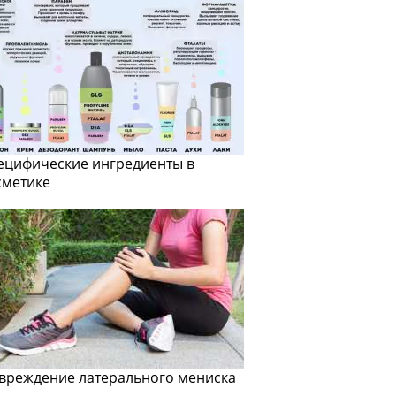
ецифические ингредиенты в
сметике
вреждение латерального мениска