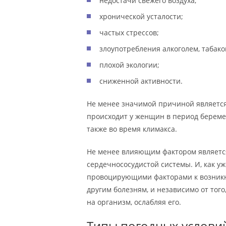
недостачи свежего воздуха;
хронической усталости;
частых стрессов;
злоупотребления алкоголем, табак
плохой экологии;
сниженной активности.
Не менее значимой причиной является
происходит у женщин в период беремен
также во время климакса.
Не менее влияющим фактором является
сердечнососудистой системы. И, как у
провоцирующими факторами к возникн
другим болезням, и независимо от того
на организм, ослабляя его.
Типы погодных услови