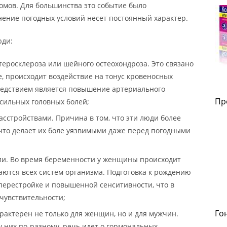
омов. Для большинства это событие было
нение погодных условий несет постоянный характер.
юди:
теросклероза или шейного остеохондроза. Это связано
чае, происходит воздействие на тонус кровеносных
Следствием является повышение артериального
Пр
 сильных головных болей;
сстройствами. Причина в том, что эти люди более
что делает их боле уязвимыми даже перед погодными
и. Во время беременности у женщины происходит
аются всех систем организма. Подготовка к рождению
ерестройке и повышенной сенситивности, что в
чувствительности;
Го
арактерен не только для женщин, но и для мужчин.
 у них по-разному, речь идет о гормональных