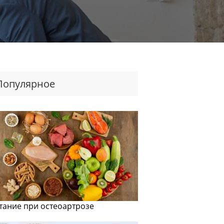
Популярное
тание при остеоартрозе