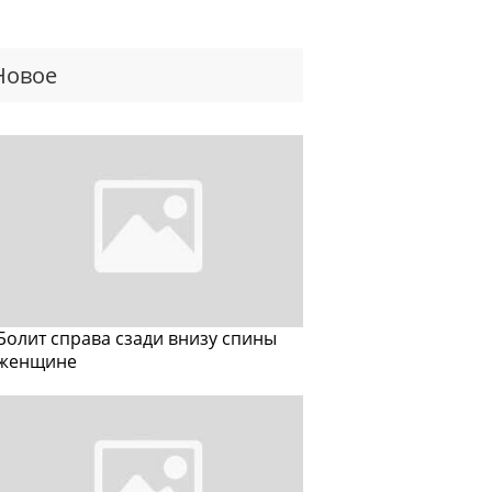
Новое
Болит справа сзади внизу спины
женщине