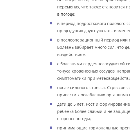
переменах, что также становится 
в погоде;
в период подросткового полового с
предыдущих двух пунктах – измене
в послеоперационный период или п
Болезнь забирает много сил, что 
воздействиям;
с болезнями сердечнососудистой с
тонуса кровеносных сосудов, непра
симптоматики при метеовоздейств
после сильного стресса. Стрессовы
привести к ослаблению организма 
дети до 5 лет. Рост и формировани
ребенка более слабый и не защищ
стороны погоды;
принимающие гормональные препа