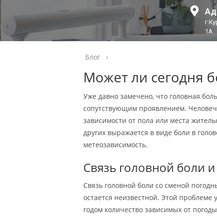
Ад
г.К
1А
Блог
›
Может ли сегодня б
Уже давно замечено, что головная бол
сопутствующим проявлением. Человече
зависимости от пола или места жительст
других выражается в виде боли в голов
метеозависимость.
Связь головной боли и
Связь головной боли со сменой погодн
остается неизвестной. Этой проблеме 
годом количество зависимых от погоды