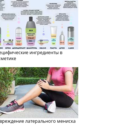
ецифические ингредиенты в
сметике
вреждение латерального мениска