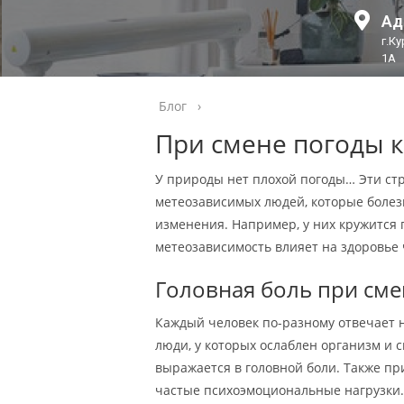
Ад
г.К
1А
Блог
›
При смене погоды к
У природы нет плохой погоды… Эти стр
метеозависимых людей, которые боле
изменения. Например, у них кружится 
метеозависимость влияет на здоровье 
Головная боль при сме
Каждый человек по-разному отвечает н
люди, у которых ослаблен организм и 
выражается в головной боли. Также пр
частые психоэмоциональные нагрузки