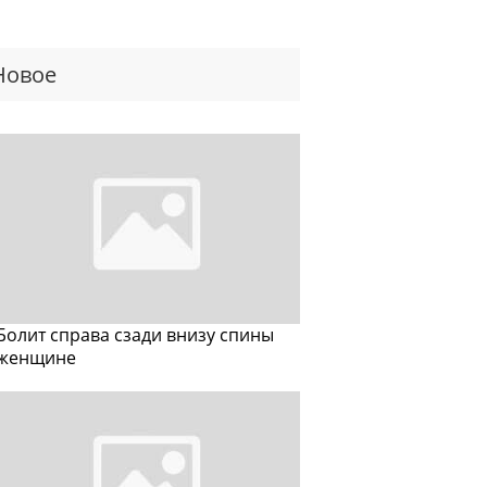
Новое
Болит справа сзади внизу спины
женщине