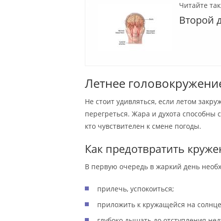
Читайте так
Второй д
Летнее головокружени
Не стоит удивляться, если летом закру
перегреться. Жара и духота способны св
кто чувствителен к смене погоды.
Как предотвратить круже
В первую очередь в жаркий день необ
прилечь, успокоиться;
приложить к кружащейся на солнце
глубоко дышать до отступления нед