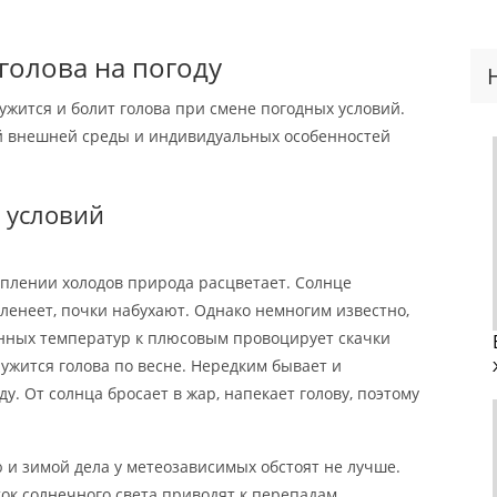
 голова на погоду
ужится и болит голова при смене погодных условий.
ей внешней среды и индивидуальных особенностей
 условий
туплении холодов природа расцветает. Солнце
зеленеет, почки набухают. Однако немногим известно,
енных температур к плюсовым провоцирует скачки
ужится голова по весне. Нередким бывает и
у. От солнца бросает в жар, напекает голову, поэтому
ю и зимой дела у метеозависимых обстоят не лучше.
аток солнечного света приводят к перепадам