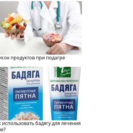
исок продуктов при подагре
к использовать бадягу для лечения
не?