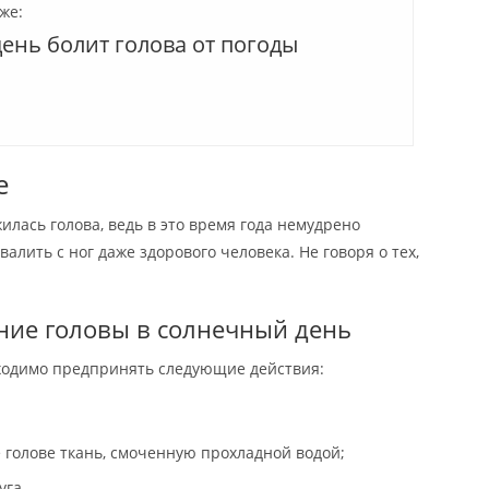
же:
ень болит голова от погоды
е
жилась голова, ведь в это время года немудрено
алить с ног даже здорового человека. Не говоря о тех,
ние головы в солнечный день
ходимо предпринять следующие действия:
 голове ткань, смоченную прохладной водой;
уга.