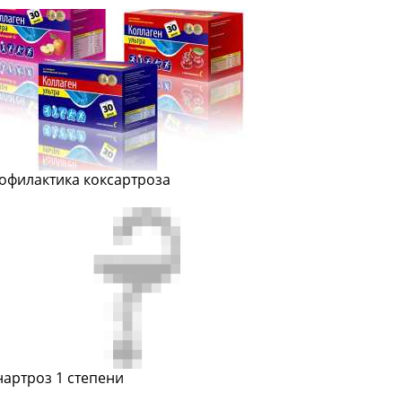
офилактика коксартроза
нартроз 1 степени