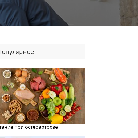
Популярное
тание при остеоартрозе