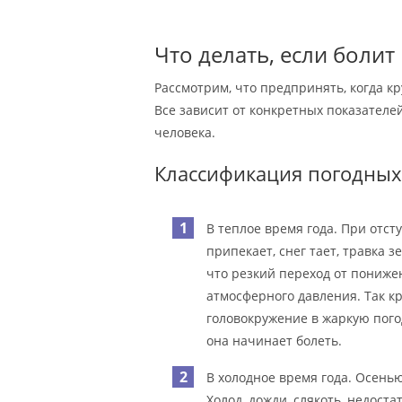
Что делать, если болит
Рассмотрим, что предпринять, когда кр
Все зависит от конкретных показател
человека.
Классификация погодных
В теплое время года. При отс
припекает, снег тает, травка 
что резкий переход от пониж
атмосферного давления. Так кр
головокружение в жаркую погод
она начинает болеть.
В холодное время года. Осень
Холод, дожди, слякоть, недост