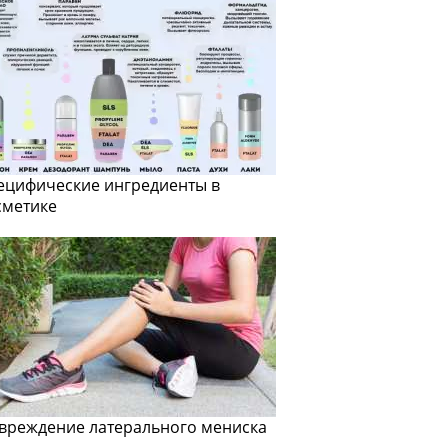
ецифические ингредиенты в
сметике
вреждение латерального мениска