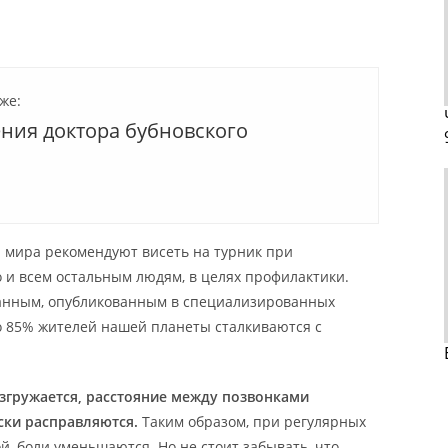
же:
ния доктора бубновского
н мира рекомендуют висеть на турник при
о и всем остальным людям, в целях профилактики.
данным, опубликованным в специализированных
о 85% жителей нашей планеты сталкиваются с
азгружается, расстояние между позвонками
ски расправляются.
Таким образом, при регулярных
й, боли уменьшаются. Но не стоит забывать, что