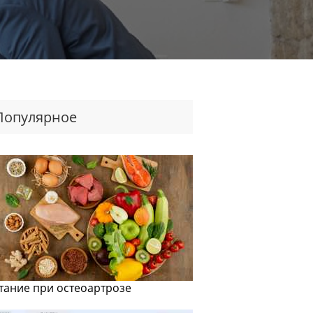
Популярное
тание при остеоартрозе