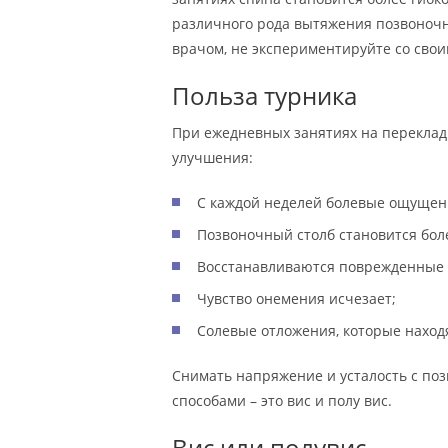
различного рода вытяжения позвоночн
врачом, не экспериментируйте со свои
Польза турника
При ежедневных занятиях на перекла
улучшения:
С каждой неделей болевые ощущен
Позвоночный столб становится бол
Восстанавливаются поврежденные м
Чувство онемения исчезает;
Солевые отложения, которые находя
Снимать напряжение и усталость с по
способами – это вис и полу вис.
Вис или полувис