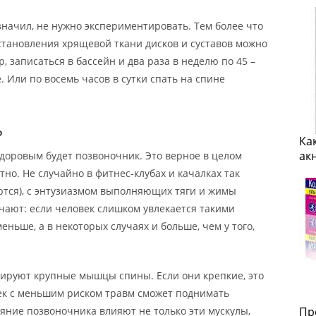
значил, не нужно экспериментировать. Тем более что
сстановления хрящевой ткани дисков и суставов можно
 записаться в бассейн и два раза в неделю по 45 –
. Или по восемь часов в сутки спать на спине
ь
Ка
ак
доровым будет позвоночник. Это верное в целом
о. Не случайно в фитнес-клубах и качалках так
тся), с энтузиазмом выполняющих тяги и жимы
чают: если человек слишком увлекается такими
еньше, а в некоторых случаях и больше, чем у того,
нируют крупные мышцы спины. Если они крепкие, это
ек с меньшим риском травм сможет поднимать
ояние позвоночника влияют не только эти мускулы,
Пр