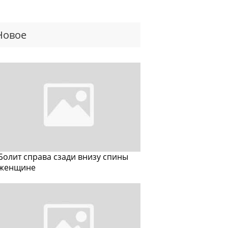
Новое
Болит справа сзади внизу спины
женщине