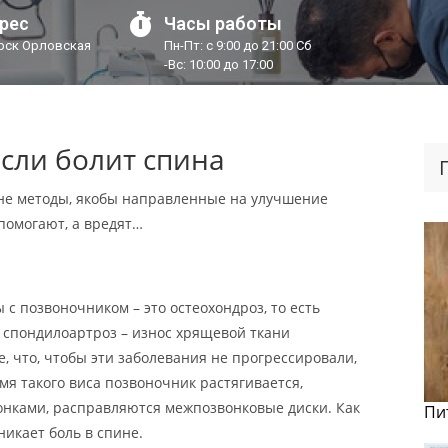
рес
Часы работы
урск Орловская
Пн-Пт: с 9:00 до 21:00 Сб
-Вс: 10:00 до 17:00
если болит спина
не методы, якобы направленные на улучшение
 помогают, а вредят…
 позвоночником – это остеохондроз, то есть
 спондилоартроз – износ хрящевой ткани
, что, чтобы эти заболевания не прогрессировали,
мя такого виса позвоночник растягивается,
онками, расправляются межпозвонковые диски. Как
Пи
никает боль в спине.