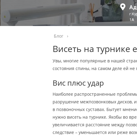
Ад
г.К
1А
Блог
›
Висеть на турнике 
Увы, многие популярные в нашей стра
состояния спины, на самом деле ей не
Вис плюс удар
Наиболее распространенные проблемы с
разрушение межпозвонковых дисков, и
в позвоночных суставах. Бытует мнение
нужно висеть на турнике. Якобы во вре
увеличивается расстояние между позв
следствие – уменьшается или реже воз