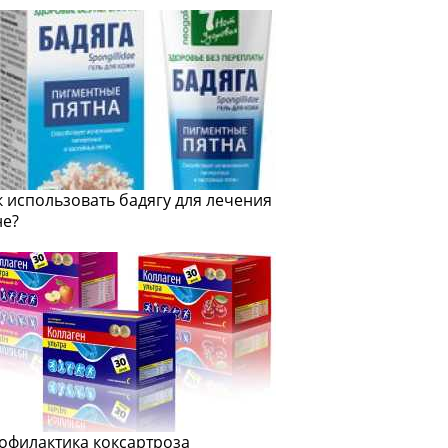
к использовать бадягу для лечения
не?
офилактика коксартроза