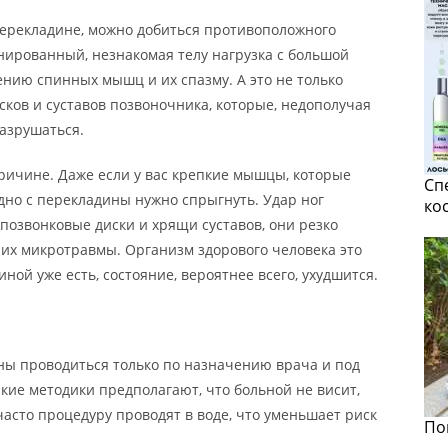
перекладине, можно добиться противоположного
енированный, незнакомая телу нагрузка с большой
нию спинных мышц и их спазму. А это не только
сков и суставов позвоночника, которые, недополучая
азрушаться.
ричине. Даже если у вас крепкие мышцы, которые
Сп
здно с перекладины нужно спрыгнуть. Удар ног
ко
позвонковые диски и хрящи суставов, они резко
ь их микротравмы. Организм здорового человека это
ной уже есть, состояние, вероятнее всего, ухудшится.
ы проводиться только по назначению врача и под
акие методики предполагают, что больной не висит,
часто процедуру проводят в воде, что уменьшает риск
По