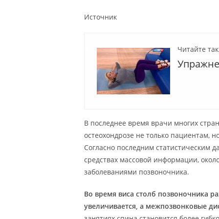
Источник
Читайте так
Упражне
В последнее время врачи многих стра
остеохондрозе не только пациентам, н
Согласно последним статистическим 
средствах массовой информации, окол
заболеваниями позвоночника.
Во время виса столб позвоночника р
увеличивается, а межпозвонковые ди
занятиях спина становится более гибко