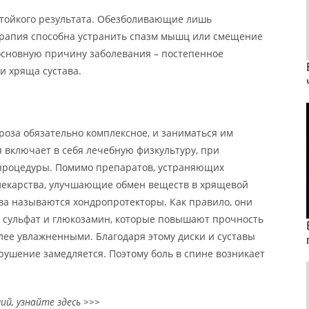
 стойкого результата. Обезболивающие лишь
ерапия способна устранить спазм мышц или смещение
 основную причину заболевания – постепенное
и хряща сустава.
роза обязательно комплексное, и заниматься им
я включает в себя лечебную физкультуру, при
опроцедуры. Помимо препаратов, устраняющих
лекарства, улучшающие обмен веществ в хрящевой
ва называются хондропротекторы. Как правило, они
 сульфат и глюкозамин, которые повышают прочность
олее увлажненными. Благодаря этому диски и суставы
рушение замедляется. Поэтому боль в спине возникает
ий, узнайте здесь >>>