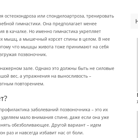
ия остеохондроза или спондилоартроза, тренировать
ебной гимнастики. Она предполагает менее
я в качалке. Но именно гимнастика укрепляет
ых мышц, а мышечный корсет спины в целом. В нее
отому что мышцы живота тоже принимают на себя
азгружая позвоночник.
енажерном зале. Однако это должны быть не силовые
шой вес, а упражнения на выносливость –
ратным повторением.
т?
 профилактика заболеваний позвоночника – это их
 уделяем мало внимания спине, даже если она уже
инять обезболивающее. Другой вариант – идем
он раз и навсегда избавит нас от боли.