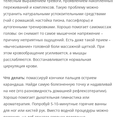
телесным выражением тревоги, проявлением накопленных
переживаний и комплексов. Такую проблему можно
устранить натуральными успокоительными средствами
(чай с ромашкой, настойка пиона, пассифлоры) и
аутогенными тренировками. Хорошо помогает самомассаж
головы: он снимает то самое мышечное напряжение –
причину неприятных ощущений. Есть даже такой прием –
«вычесывание» головной боли массажной щеткой. При
этом кровообращение усиливается, а мышцы
расслабляются. Восстанавливается нормальная
циркуляция крови.
Что делать:
помассируй кончики пальцев острием
карандаша. Найди самую болезненную точку и надавливай
на нее (это разновидность домашней рефлексотерапии).
Хорошо помогает дыхательная гимнастика или
ароматерапия. Попробуй 5-10-минутные горячие ванны
для ног или кистей рук. Вместо водной процедуры можно
положить на лоб отжатое горячее полотенце,