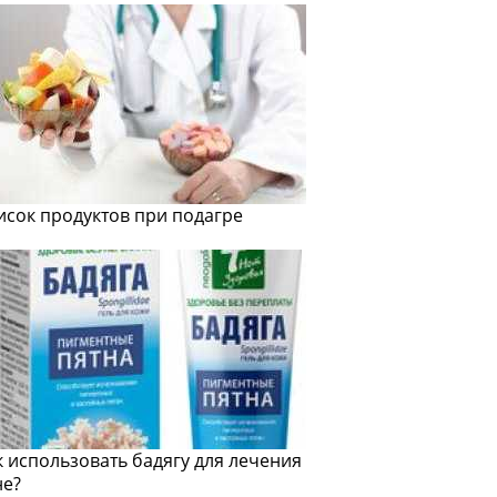
исок продуктов при подагре
к использовать бадягу для лечения
не?