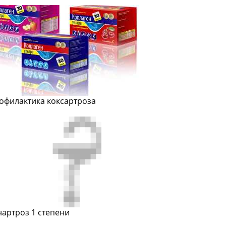
офилактика коксартроза
нартроз 1 степени