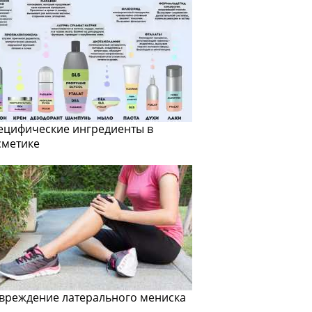
ецифические ингредиенты в
сметике
вреждение латерального мениска