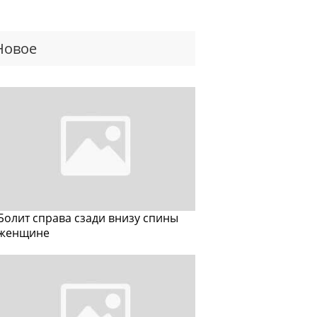
Новое
Болит справа сзади внизу спины
женщине