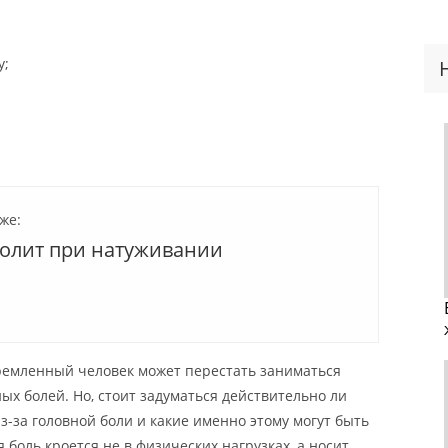
у;
же:
болит при натуживании
ремленный человек может перестать заниматься
ых болей. Но, стоит задуматься действительно ли
з-за головной боли и какие именно этому могут быть
боль кроется не в физических нагрузках, а носит