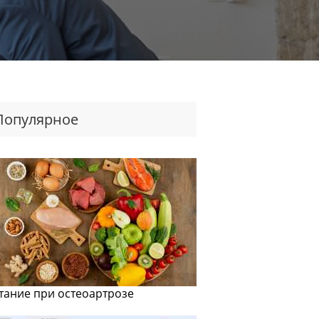
Популярное
тание при остеоартрозе