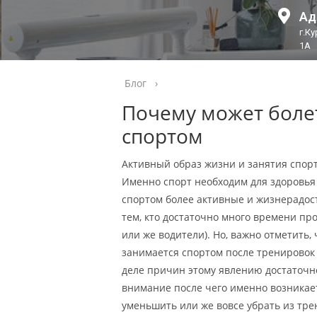
Ад
г.К
1А
Блог
›
Почему может болет
спортом
Активный образ жизни и занятия спорт
Именно спорт необходим для здоровья
спортом более активные и жизнерадост
тем, кто достаточно много времени пр
или же водители). Но, важно отметить,
занимается спортом после тренировок 
деле причин этому явлению достаточн
внимание после чего именно возникает
уменьшить или же вовсе убрать из тр