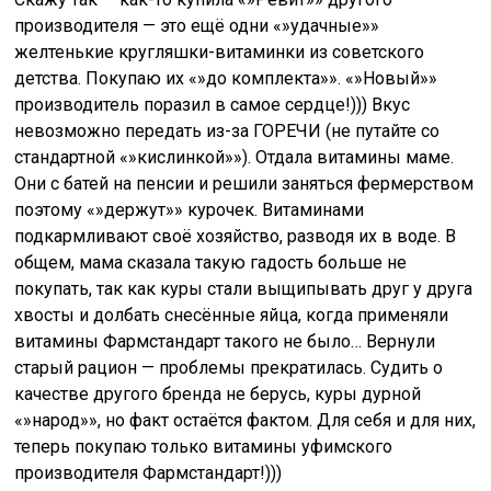
производителя — это ещё одни «»удачные»»
желтенькие кругляшки-витаминки из советского
детства. Покупаю их «»до комплекта»». «»Новый»»
производитель поразил в самое сердце!))) Вкус
невозможно передать из-за ГОРЕЧИ (не путайте со
стандартной «»кислинкой»»). Отдала витамины маме.
Они с батей на пенсии и решили заняться фермерством
поэтому «»держут»» курочек. Витаминами
подкармливают своё хозяйство, разводя их в воде. В
общем, мама сказала такую гадость больше не
покупать, так как куры стали выщипывать друг у друга
хвосты и долбать снесённые яйца, когда применяли
витамины Фармстандарт такого не было… Вернули
старый рацион — проблемы прекратилась. Судить о
качестве другого бренда не берусь, куры дурной
«»народ»», но факт остаётся фактом. Для себя и для них,
теперь покупаю только витамины уфимского
производителя Фармстандарт!)))