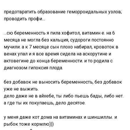
предотвратить образование геморроидальных узлов;
проводить профи…
…сю беременность я пила хофитол, витамин е. на 6
месяца не могла без кальция, судороги постоянно
мучили. а к 7 месяце сын плохо набирал, кровоток в
венах упал и я все время сидела на аскорутине и
актовегине до конца беременности. и то родила с
диагнозом гипоксия плода.
без добавок не выносить беременность, без добавок
уже не выжить.
дело даже не в айхебе, ты либо пьешь бады, либо нет.
а где ты их покупаешь, дело десятое.
у меня даже кот дома на витаминах и шиншиллы. и
рыбок тоже кормлю)))