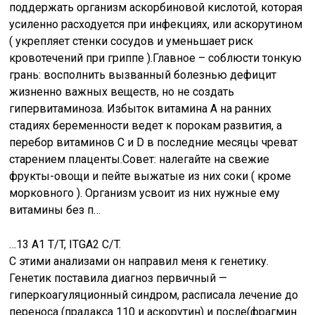
поддержать организм аскорбиновой кислотой, которая
усиленно расходуется при инфекциях, или аскорутином
( укрепляет стенки сосудов и уменьшает риск
кровотечений при гриппе ).Главное – соблюсти тонкую
грань: восполнить вызванный болезнью дефицит
жизненно важных веществ, но не создать
гипервитаминоза. Избыток витамина А на ранних
стадиях беременности ведет к порокам развития, а
перебор витаминов С и D в последние месяцы чреват
старением плаценты.Совет: налегайте на свежие
фрукты-овощи и пейте выжатые из них соки ( кроме
морковного ). Организм усвоит из них нужные ему
витамины без п…
…13 A1 T/T, ITGA2 C/T.
С этими анализами он направил меня к генетику.
Генетик поставила диагноз первичный —
гиперкоагуляционный синдром, расписала лечение до
переноса (прадакса 110 и аскорутин) и после(фрагмин