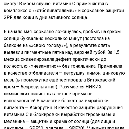
смогу! В моём случае, витамин С применяется в
комплексе с «»отбеливателями»» и серьёзной защитой
SPF для кожи в дни активного солнца.
В начале мая, серьёзно ложанулась, пробыв на ярком
солнце буквально несколько минут (постояла на
балконе на «»свою голову»»), в результате опять
вылезли пигментные пятна над верхней губой. За 1,5
месяца снивелировала дефект практически до
полностью «»незаметно»» без тональника. Применяла
в качестве отбеливателя — петрушку, лимон, цинковую
мазь (в промежутке ещё тестировала Витэковский
крем — безрезультатно!). Разумеется НИКИХ
химических пилингов в летнее время не
использовала! В качестве блокатора выработки
пигмента — Аскорутин. В качестве защиты разрущения
витамина С и блокировки выработки тирозиназы и
меланина — защитные крема от солнца (для лица и
декольте — SPF50, для тела — SPF20). Минимизировала