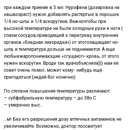
при каждом приеме в 5 мл. Нурофена (дозировка на
нашвозраст) нужно добавлять растертые в порошок
1/4 но-шпы и 1/4 аскорутина. Важночтобы при
высокой температуре не были холодные руки и ноги (
спазм сосудов,приводящий к перегреву внутренних
органов «бледная лихорадка») от этогозащищает но-
шпа, и температура дольше не поднимается. А еще
любыежаропонижающие «сгущают» кровь, от этого
нужен аскорутин. Вроде так врачобъясняла))) нам её
совет очень помог, может кому- нибудь ещё
пригодиться (недай бог конечно)
По степени повышения температуры различают:
— субфебрильную температуру – до 38о С
— умеренно выс…
…м! Без его разрешения дозу аптечных витаминов не
увеличивайте. Возможно, доктор посоветует