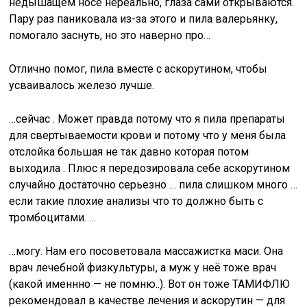
недышащем носе нереально, глаза сами открываются.
Пару раз паниковала из-за этого и пила валерьянку,
помогало заснуть, но это наверно про…
Отлично помог, пила вместе с аскорутином, чтобы
усваивалось железо лучше.
…сейчас . Может правда потому что я пила препараты
для свертываемости крови и потому что у меня была
отслойка большая не так давно которая потом
выходила . Плюс я передозировала себе аскорутином
случайно достаточно серьезно … пила слишком много …
если такие плохие анализы что то должно быть с
тромбоцитами. …
…могу. Нам его посоветовала массажистка маси. Она
врач лечебной физкультуры, а муж у неё тоже врач
(какой именнно — не помню..). Вот он тоже ТАМИФЛЮ
рекомендовал в качестве лечения и аскорутин — для