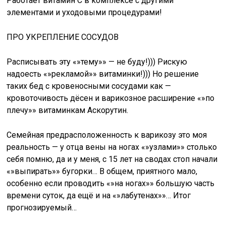
Работает витамин С в комплексе с другими
элементами и уходовыми процедурами!
ПРО УКРЕПЛЕНИЕ СОСУДОВ
Расписывать эту «»тему»» — не буду!))) Рискую
надоесть «»рекламой»» витаминки!))) Но решение
таких бед с кровеносными сосудами как —
кровоточивость дёсен и варикозное расширение «»по
плечу»» витаминкам Аскорутин.
Семейная предрасположенность к варикозу это моя
реальность — у отца вены на ногах «»узлами»» столько
себя помню, да и у меня, с 15 лет на сводах стоп начали
«»выпирать»» бугорки… В общем, приятного мало,
особенно если проводить «»на ногах»» большую часть
времени суток, да ещё и на «»лабутенах»»… Итог
прогнозируемый…