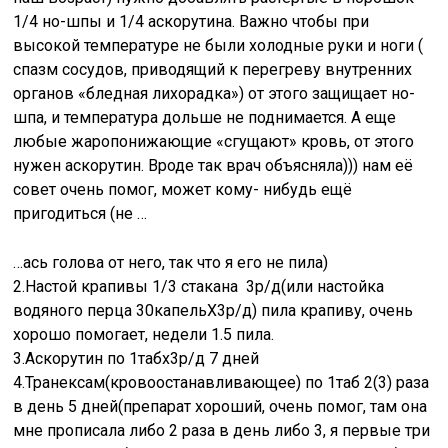
1/4 но-шпы и 1/4 аскорутина. Важно чтобы при
высокой температуре не были холодные руки и ноги (
спазм сосудов, приводящий к перегреву внутренних
органов «бледная лихорадка») от этого защищает но-
шпа, и температура дольше не поднимается. А еще
любые жаропонижающие «сгущают» кровь, от этого
нужен аскорутин. Вроде так врач объясняла))) нам её
совет очень помог, может кому- нибудь ещё
пригодиться (не …
…ась голова от него, так что я его не пила)
2.Настой крапивы 1/3 стакана 3р/д(или настойка
водяного перца 30капельХ3р/д) пила крапиву, очень
хорошо помогает, недели 1.5 пила.
3.Аскорутин по 1табх3р/д 7 дней
4.Транексам(кровоостанавливающее) по 1таб 2(3) раза
в день 5 дней(препарат хороший, очень помог, там она
мне прописала либо 2 раза в день либо 3, я первые три