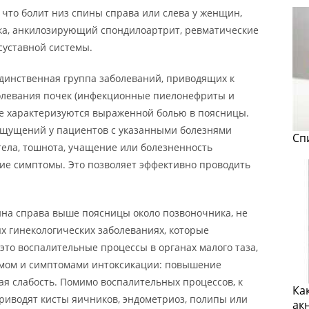
 что болит низ спины справа или слева у женщин,
ка, анкилозирующий спондилоартрит, ревматические
суставной системы.
единственная группа заболеваний, приводящих к
олевания почек (инфекционные пиелонефриты и
же характеризуются выраженной болью в поясницы.
ощущений у пациентов с указанными болезнями
Сп
ела, тошнота, учащение или болезненность
ие симптомы. Это позволяет эффективно проводить
спина справа выше поясницы около позвоночника, не
х гинекологических заболеваниях, которые
 это воспалительные процессы в органах малого таза,
мом и симптомами интоксикации: повышение
ая слабость. Помимо воспалительных процессов, к
Ка
иводят кисты яичников, эндометриоз, полипы или
ак