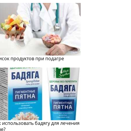
исок продуктов при подагре
к использовать бадягу для лечения
не?