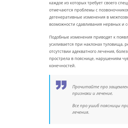
каждое из которых требует своего спе
отмечаются проблемы с позвоночником
дегенеративные изменения в межпозво
возможности сдавливания нервных и с
Подобные изменения приводят к появ
усиливается при наклонах туловища, р
отсутствии адекватного лечения, боле
прострела в пояснице, нарушениям чу
конечностей.
Прочитайте про защемлени
признаки и лечение.
Все про ушиб поясницы пр
лечения.