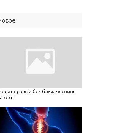
Новое
Болит правый бок ближе к спине
что это