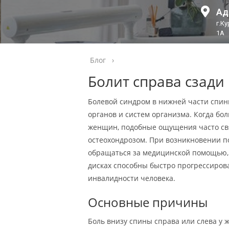
Ад
г.К
1А
Блог
›
Болит справа сзад
Болевой синдром в нижней части спин
органов и систем организма. Когда бол
женщин, подобные ощущения часто свя
остеохондрозом. При возникновении п
обращаться за медицинской помощью,
дисках способны быстро прогрессирова
инвалидности человека.
Основные причины
Боль внизу спины справа или слева у 