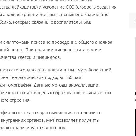
ства лейкоцитов) и ускорение СОЭ (скорость оседания
м анализе крови может быть повышено количество
белка, которые связаны с воспалительными
и симптомами показано проведение общего анализа
аний почек. При наличии пиелонефрита в моче
чества клеток и цилиндров.
ия остеохондроза и аналогичным ему заболеваний
 рентгенологические подходы – общая
ая томография. Данные методы визуализации
ние костных и хрящевых образований, выявив в них
ого строения.
фия используется для выявления патологии со
внутренних органов. МРТ позволяет получить
легко анализируются доктором.