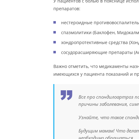
У пациентов с болью в пояснице исп
препаратов:
нестероидные противовоспалительн
спазмолитики (Баклофен, Мидокалм
хондропротективные средства (Хонд
сосудорасширяющие препараты (Акт
Важно отметить, что медикаменты наз
имеющихся у пациента показаний и п
Все про спондилоартроз п
причины заболевания, сим
Узнайте, что такое спонди
Будущим мамам! Что делать
необходимо обращаться.