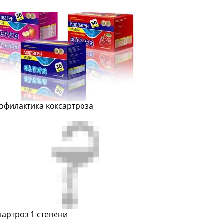
офилактика коксартроза
нартроз 1 степени