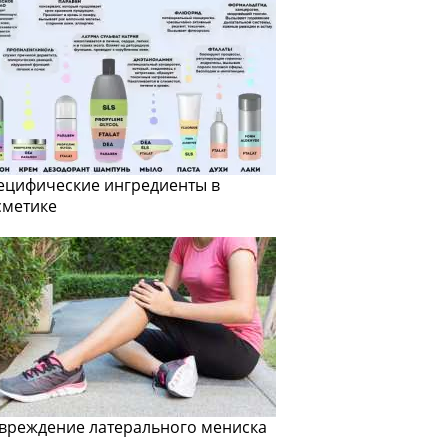
ецифические ингредиенты в
сметике
вреждение латерального мениска