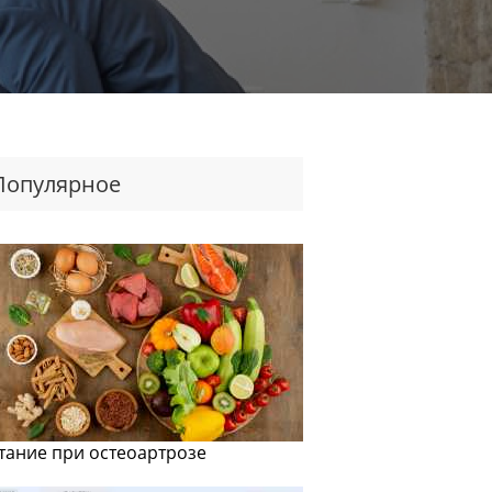
Популярное
тание при остеоартрозе