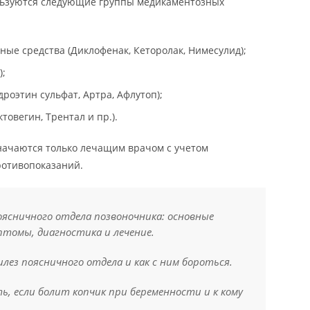
ользуются следующие группы медикаментозных
ые средства (Диклофенак, Кеторолак, Нимесулид);
);
роэтин сульфат, Артра, Афлутоп);
овегин, Трентал и пр.).
начаются только лечащим врачом с учетом
ротивопоказаний.
оясничного отдела позвоночника: основные
птомы, диагностика и лечение.
лез поясничного отдела и как с ним бороться.
, если болит копчик при беременности и к кому