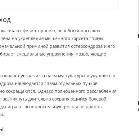
ход
включают физиотерапию, лечебный массаж и
лена на укрепление мышечного корсета спины,
воначальной причиной развития остеохондроза и его
одбирает специальные упражнения, позволяющие
озволяет устранить спазм мускулатуры и улучшить в
ндроза наблюдается спазм отдельных пучков
но сокращаются. Однако полноценного расслабления
ет возникнуть длительно сохраняющийся болевой
ды играют вспомогательную роль и не должны
и.
ы