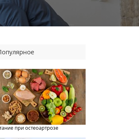
Популярное
тание при остеоартрозе