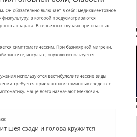
м. Он обязательно включает в себя: медикаментозное
 физкультуру, в которой предусматриваются
рного аппарата. В серьезных случаях при опасных
ляется симптоматическим. При базилярной мигрени,
биринтите, инсульте, опухоли используется
кружения используются вестибулолитические виды
жении требуется прием антигистаминных средств, с
мптоматику. Чаще всего назначают Меклозин,
же:
ит шея сзади и голова кружится