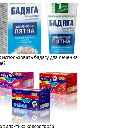
к использовать бадягу для лечения
не?
офилактика коксартроза