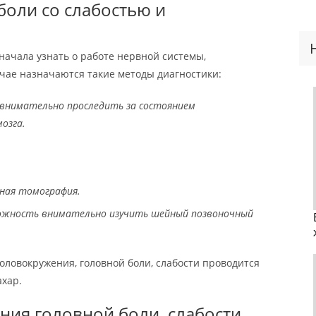
боли со слабостью и
ачала узнать о работе нервной системы,
чае назначаются такие методы диагностики:
внимательно проследить за состоянием
озга.
ная томография.
можность внимательно изучить шейный позвоночный
ловокружения, головной боли, слабости проводится
ахар.
ния головной боли, слабости