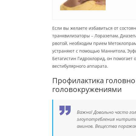
Если вы желаете избавиться от состоя
транквилизаторы – Лоразепам, Диазеп
рвотой, необходим прием Метоклопрам
устраняют с помощью Маннитола, Эуф
Бетагистин Гидрохлорид, он помогает 
вестибулярного аппарата.
Профилактика головной
головокружениями
Важно!
Довольно часто го
злоупотребления нитрито
аминов. Вещества поража