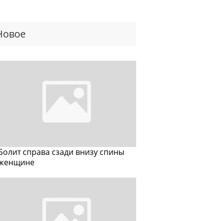
Новое
Болит справа сзади внизу спины
женщине