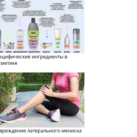
ецифические ингредиенты в
сметике
вреждение латерального мениска