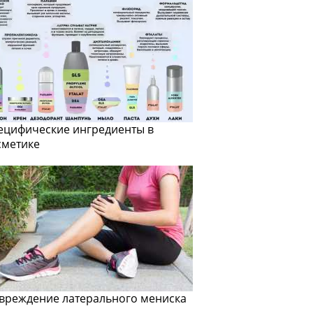
ецифические ингредиенты в
сметике
вреждение латерального мениска