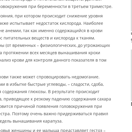
ловокружения при беременности в третьем триместре.
тояния, при котором происходит снижение уровня
также испытывает недостаток кислорода. Наиболее
не анемии, так как именно содержащийся в крови
с питательных веществ и кислорода к тканям.
ы (от временных – физиологических, до угрожающих
на протяжении всех месяцев вынашивания крохи
ализ крови для контроля данного показателя в том
крови также может спровоцировать недомогание.
 в избытке быстрые углеводы, – сладости, сдоба,
я содержания глюкозы. В результате происходит
а, приводящее к резкому падению содержания сахара
новится причиной появления головокружения при
естра. Поэтому очень важно придерживаться правил
недель вынашивания карапуза.
ровья женщины и ее малыша представляет гестоз –