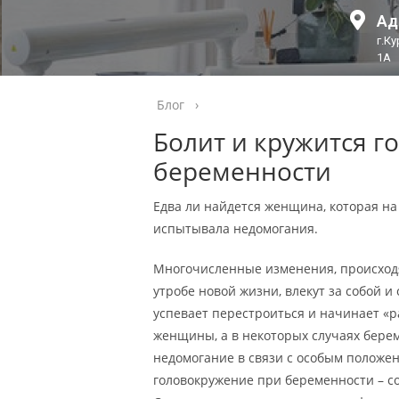
Ад
г.К
1А
Блог
›
Болит и кружится г
беременности
Едва ли найдется женщина, которая на
испытывала недомогания.
Многочисленные изменения, происход
утробе новой жизни, влекут за собой 
успевает перестроиться и начинает «р
женщины, а в некоторых случаях бере
недомогание в связи с особым положен
головокружение при беременности – со