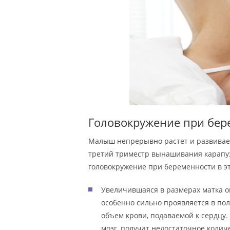
Головокружение при бер
Малыш непрерывно растет и развиваетс
третий триместр вынашивания карапуз
головокружение при беременности в э
Увеличившаяся в размерах матка о
особенно сильно проявляется в по
объем крови, подаваемой к сердцу.
мозг, получат недостаточное коли