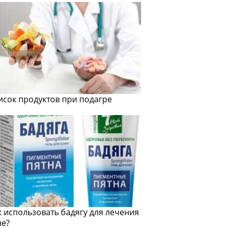
исок продуктов при подагре
к использовать бадягу для лечения
не?