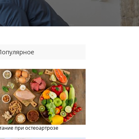
Популярное
тание при остеоартрозе