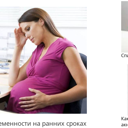
Сп
Ка
еменности на ранних сроках
ак