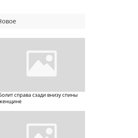
Новое
Болит справа сзади внизу спины
женщине