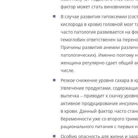
фактор может стать виновником го
В случае развития гипоксемии (сос
кислорода в крови) головной мозг 
часто патология развивается на фо
гемоглобин ответственен за перено
Причины развития анемии различн
патологических). Именно поэтому 
женщина регулярно сдает общий ан
числе.
Резкое снижение уровня сахара в 
Увлечение продуктами, содержащими
выпечка – приводит к скачку уровн
активное продуцирование инсулин
в крови. Данный фактор часто ста
беременности уже со второго трим
рационального питания с первых 
Особую опасность для жизни и здо