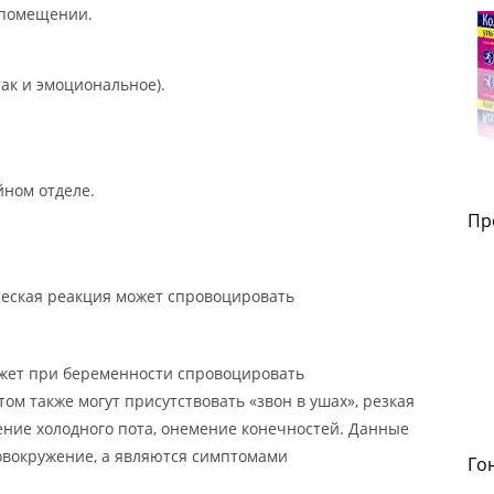
 помещении.
ак и эмоциональное).
йном отделе.
Пр
ческая реакция может спровоцировать
жет при беременности спровоцировать
ом также могут присутствовать «звон в ушах», резкая
ление холодного пота, онемение конечностей. Данные
овокружение, а являются симптомами
Го