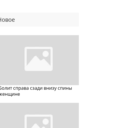
Новое
Болит справа сзади внизу спины
женщине