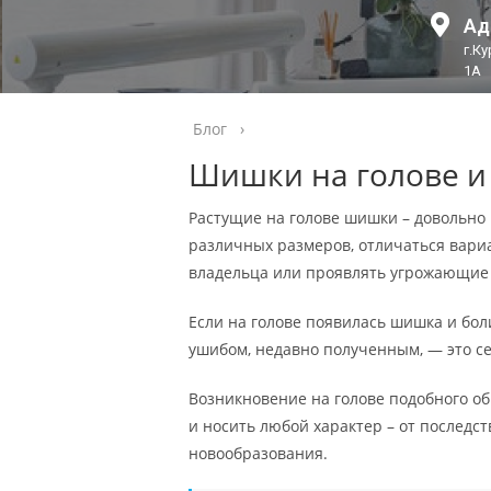
Ад
г.К
1А
Блог
›
Шишки на голове и
Растущие на голове шишки – довольно
различных размеров, отличаться вариа
владельца или проявлять угрожающие
Если на голове появилась шишка и бол
ушибом, недавно полученным, — это се
Возникновение на голове подобного о
и носить любой характер – от последс
новообразования.