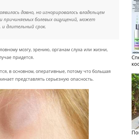
оявилась давно, но игнорировалось владельцем
 и причиняемых болевых ощущений, может
 и длительный срок.
оловному мозгу, зрению, органам слуха или жизни,
Сп
лучае придется.
ко
я, в основном, оперативные, потому что большая
чинает представлять серьезную опасность.
По