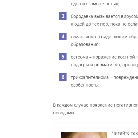
одна из самых частых;
бородавка вызывается вирусо
людей до тех пор, пока не осл
гемангиома в виде шишки обра
образования;
остеома – поражение костной т
подагры и ревматизма, прово
трихоэпителиома – повреждени
особенность.
В каждом случае появление негативно
поводами.
Читайте так