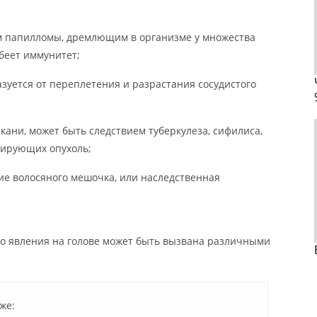
м папилломы, дремлющим в организме у множества
абеет иммунитет;
зуется от переплетения и разрастания сосудистого
кани, может быть следствием туберкулеза, сифилиса,
цирующих опухоль;
е волосяного мешочка, или наследственная
го явления на голове может быть вызвана различными
же: