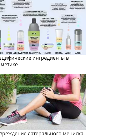
ецифические ингредиенты в
сметике
вреждение латерального мениска