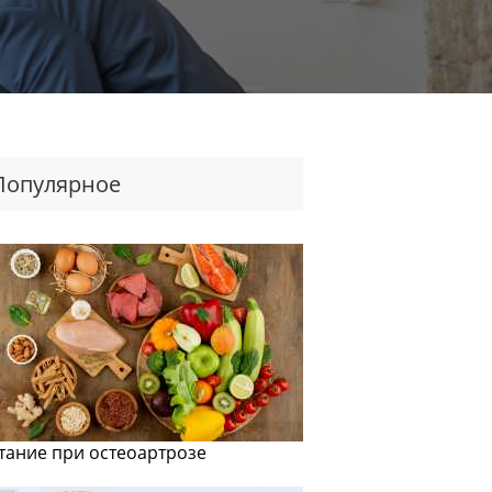
Популярное
тание при остеоартрозе