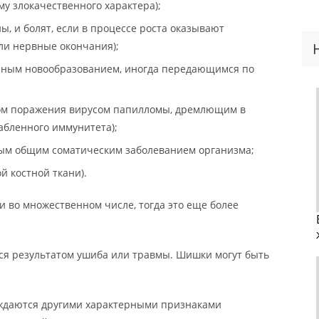
у злокачественного характера);
, и болят, если в процессе роста оказывают
ли нервные окончания);
нным новообразованием, иногда передающимся по
ом поражения вирусом папилломы, дремлющим в
абленного иммунитета);
ым общим соматическим заболеванием организма;
й костной ткани).
и во множественном числе, тогда это еще более
ся результатом ушиба или травмы. Шишки могут быть
ждаются другими характерными признаками