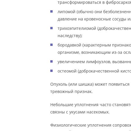
трансформироваться в фибросарком
липомой (обычно они безболезненны
давление на кровеносные сосуды и
трихоэпителиомой (доброкачестве
наследству);
бородавкой (характерным признак
организме, возникающим из-за осл
увеличением лимфоузлов, вызванн
остеомой (доброкачественной кисто
Опухоль (или шишка) может появиться 
тревожный признак.
Небольшие уплотнения часто становят
связны с укусами насекомых.
Физиологические уплотнения сопрово