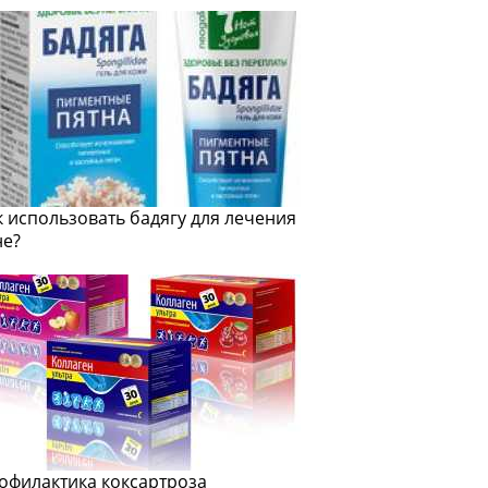
к использовать бадягу для лечения
не?
офилактика коксартроза