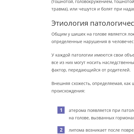
(тошнотой, головокружением, тошнотой
травма), или чешутся и болят при над
Этиология патологиче
Общим у шишек на голове является лок
определенные нарушения в человечес
У каждой патологии имеются свои объе
все из них могут носить наследственн
фактор, передающийся от родителей.
Внешняя схожесть, определяемая, как 
происхождения:
атерома появляется при патоло
на голове, вызванных гормона
липома возникает после повре