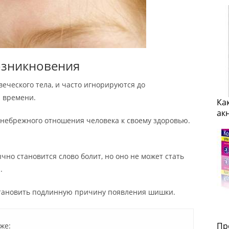
озникновения
еческого тела, и часто игнорируются до
и времени.
Ка
ак
 небрежного отношения человека к своему здоровью.
о становится слово болит, но оно не может стать
.
становить подлинную причину появления шишки.
Пр
же: