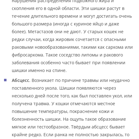
нарушения распределения подкожного жира и
скопления его в одной области. Эти шишки растут в
течение длительного времени и могут достигать очень
большого размера (иногда с куриное яйцо и даже
более). Метастазов они не дают. У старых кошек не
редки случаи, когда жировик сочетается с опасными
раковыми новообразованиями, такими как саркома или
фибросаркома. Такое соседство липомы и ракового
заболевания особенно часто бывает при появлении
шишки именно на спине.
Абсцесс
. Возникает по причине травмы или неудачно
поставленного укола. Шишки появляются через
несколько дней после того, как был поставлен укол, или
получена травма. У кошки отмечаются местное
повышение температуры, покраснение кожи и
болезненность шишки. На ощупь такое образование
мягкое или тестообразное. Твёрдым абсцесс бывает
крайне редко. Если ранка не полностью закрылась, то