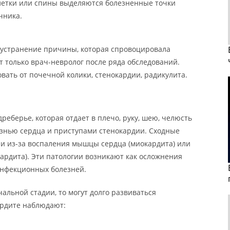
етки или спины выделяются болезненные точки
чника.
 устранение причины, которая спровоцировала
 только врач-невролог после ряда обследований.
ать от почечной колики, стенокардии, радикулита.
реберье, которая отдает в плечо, руку, шею, челюсть
езнью сердца и приступами стенокардии. Сходные
и из-за воспаления мышцы сердца (миокардита) или
ардита). Эти патологии возникают как осложнения
инфекционных болезней.
альной стадии, то могут долго развиваться
ардите наблюдают: