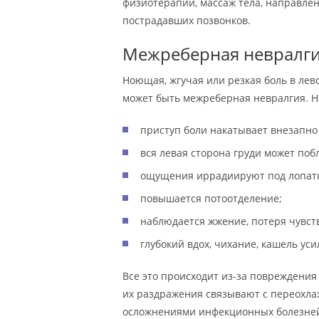
физиотерапии, массаж тела, направле
пострадавших позвонков.
Межреберная невралг
Ноющая, жгучая или резкая боль в лев
может быть межреберная невралгия. Н
приступ боли накатывает внезапно
вся левая сторона груди может поб
ощущения иррадиируют под лопатк
повышается потоотделение;
наблюдается жжение, потеря чувств
глубокий вдох, чихание, кашель ус
Все это происходит из-за повреждени
их раздражения связывают с переохлаж
осложнениями инфекционных болезней