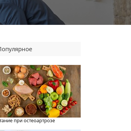
Популярное
тание при остеоартрозе