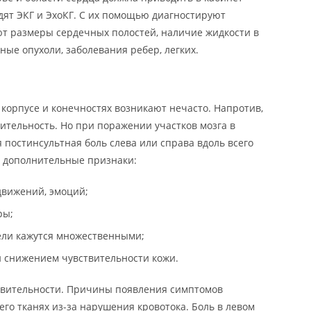
дят ЭКГ и ЭхоКГ. С их помощью диагностируют
т размеры сердечных полостей, наличие жидкости в
ные опухоли, заболевания ребер, легких.
корпусе и конечностях возникают нечасто. Напротив,
вительность. Но при поражении участков мозга в
 постинсультная боль слева или справа вдоль всего
о дополнительные признаки:
 движений, эмоций;
ры;
ли кажутся множественными;
 снижением чувствительности кожи.
твительности. Причины появления симптомов
его тканях из-за нарушения кровотока. Боль в левом