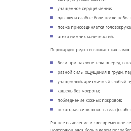
учащенное сердцебиение;
одышку и слабые боли после небол
позже присоединяется головокруже
отеки нижних конечностей.
Перикардит редко возникает как само
боли при наклоне тела вперед, в п
разной силы ощущения в груди, пер
учащенный, аритмичный слабый пу
кашель без мокроты;
побледнение кожных покровов;
некоторая синюшность тела (особен
Раннее выявление и своевременное ле
Повторяющаяся боль в левом подребер