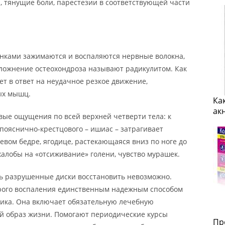
 тянущие боли, парестезии в соответствующей части
онками зажимаются и воспаляются нервные волокна,
сложнение остеохондроза называют радикулитом. Как
ет в ответ на неудачное резкое движение,
ых мышц.
Ка
ак
ые ощущения по всей верхней четверти тела: к
 пояснично-крестцового – ишиас – затрагивает
евом бедре, ягодице, растекающаяся вниз по ноге до
алобы на «отсиживание» голени, чувство мурашек.
дь разрушенные диски восстановить невозможно.
трого воспаления единственным надежным способом
тика. Она включает обязательную лечебную
ый образ жизни. Помогают периодические курсы
Пр