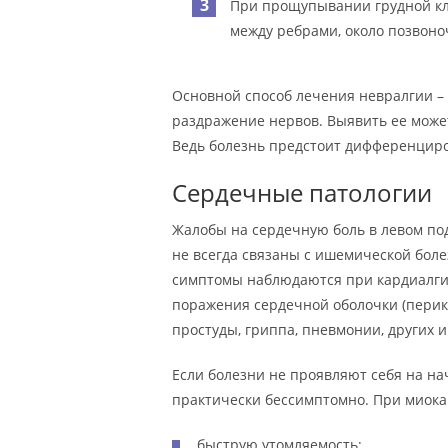
При прощупывании грудной кл
между ребрами, около позвоно
Основной способ лечения невралгии –
раздражение нервов. Выявить ее может
Ведь болезнь предстоит дифференциров
Сердечные патологии
Жалобы на сердечную боль в левом под
не всегда связаны с ишемической бол
симптомы наблюдаются при кардиалги
поражения сердечной оболочки (перик
простуды, гриппа, пневмонии, других 
Если болезни не проявляют себя на нач
практически бессимптомно. При миок
быструю утомляемость;