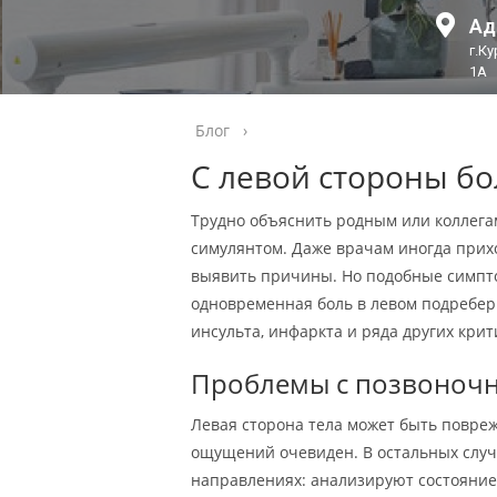
Ад
г.К
1А
Блог
›
С левой стороны бо
Трудно объяснить родным или коллегам
симулянтом. Даже врачам иногда прих
выявить причины. Но подобные симпто
одновременная боль в левом подреберь
инсульта, инфаркта и ряда других кри
Проблемы с позвоноч
Левая сторона тела может быть повре
ощущений очевиден. В остальных случ
направлениях: анализируют состояние