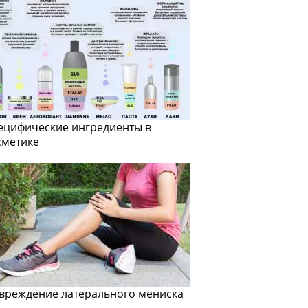
ецифические ингредиенты в
сметике
вреждение латерального мениска