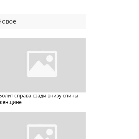
Новое
Болит справа сзади внизу спины
женщине