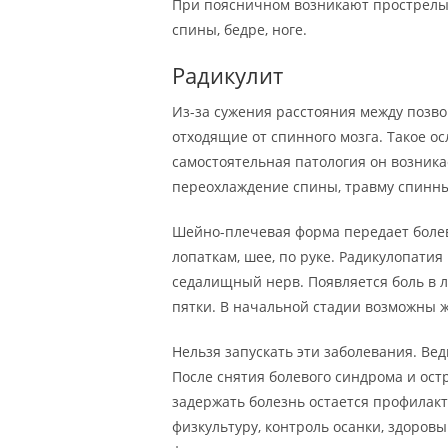
При поясничном возникают прострелы,
спины, бедре, ноге.
Радикулит
Из-за сужения расстояния между позв
отходящие от спинного мозга. Такое о
самостоятельная патология он возника
переохлаждение спины, травму спинн
Шейно-плечевая форма передает болев
лопаткам, шее, по руке. Радикулопатия
седалищный нерв. Появляется боль в л
пятки. В начальной стадии возможны ж
Нельзя запускать эти заболевания. Ве
После снятия болевого синдрома и ос
задержать болезнь остается профилак
физкультуру, контроль осанки, здоров