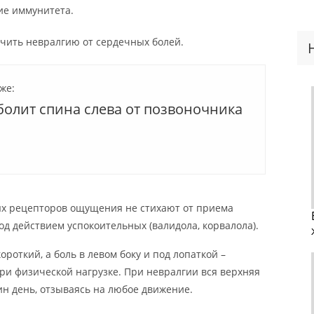
ие иммунитета.
чить невралгию от сердечных болей.
же:
болит спина слева от позвоночника
х рецепторов ощущения не стихают от приема
од действием успокоительных (валидола, корвалола).
роткий, а боль в левом боку и под лопаткой –
и физической нагрузке. При невралгии вся верхняя
ин день, отзываясь на любое движение.