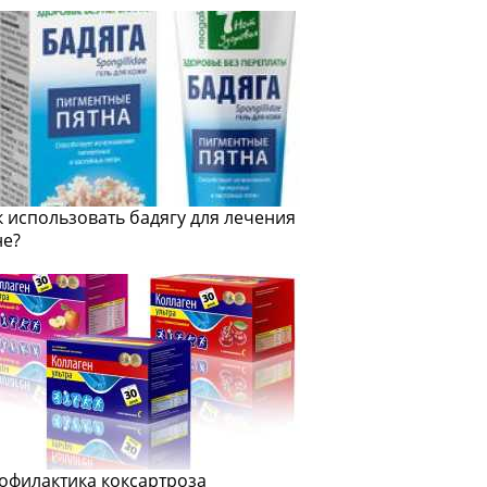
к использовать бадягу для лечения
не?
офилактика коксартроза