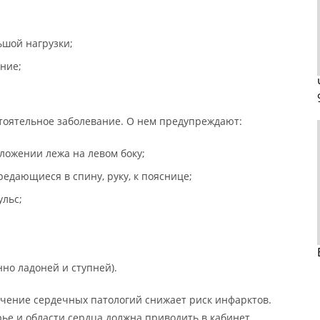
ьшой нагрузки;
ние;
стоятельное заболевание. О нем предупреждают:
оложении лежа на левом боку;
едающиеся в спину, руку, к пояснице;
льс;
но ладоней и ступней).
чение сердечных патологий снижает риск инфарктов.
ье и области сердца должна приводить в кабинет