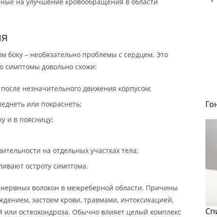
нные на улучшение кровообращения в области
ия
ом боку – необязательно проблемы с сердцем. Это
о симптомы довольно схожи:
 после незначительного движения корпусом;
Го
леднеть или покраснеть;
у и в поясницу;
ительности на отдельных участках тела;
иливают остроту симптома.
я нервных волокон в межреберной области. Причины
дением, застоем крови, травмами, интоксикацией,
Сп
 или остеохондроза. Обычно влияет целый комплекс