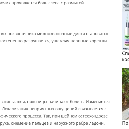
очих проявляется боль слева с размытой
нях позвоночника межпозвоночные диски становятся
 постепенно разрушается, ущемляя нервные корешки.
Сп
ко
а спины, шеи, поясницы начинают болеть. Изменяется
ла. Локализация неприятных ощущений связывается с
фического процесса. Так, при шейном остеохондрозе
По
 руке, онемение пальцев и наружного ребра ладони.