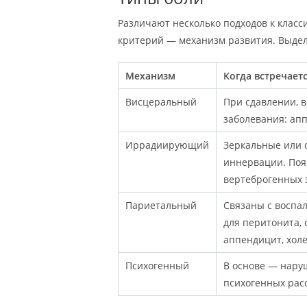
Различают несколько подходов к клас
критерий — механизм развития. Выдел
Механизм
Когда встречает
Висцеральный
При сдавлении, 
заболевания: апп
Иррадиирующий
Зеркальные или 
иннервации. Поя
вертеброгенных 
Париетальный
Связаны с воспа
для перитонита,
аппендицит, холе
Психогенный
В основе — нару
психогенных рас