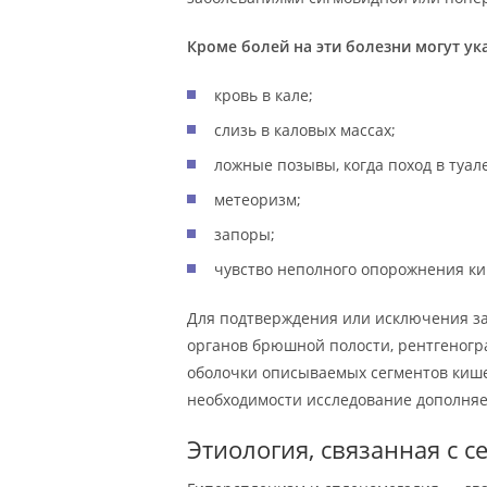
Кроме болей на эти болезни могут у
кровь в кале;
слизь в каловых массах;
ложные позывы, когда поход в туа
метеоризм;
запоры;
чувство неполного опорожнения к
Для подтверждения или исключения з
органов брюшной полости, рентгеногра
оболочки описываемых сегментов кише
необходимости исследование дополняе
Этиология, связанная с с