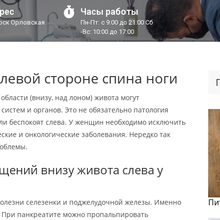
рес
Часы работы
урск Орловская
Пн-Пт: с 9:00 до 21:00 Сб
-Вс: 10:00 до 17:00
 левой стороне спина ноги
бласти (внизу, над лоном) живота могут
систем и органов. Это не обязательно патология
оли беспокоят слева. У женщин необходимо исключить
еские и онкологические заболевания. Нередко так
облемы.
ений внизу живота слева у
Пи
болезни селезенки и поджелудочной железы. Именно
. При панкреатите можно пропальпировать