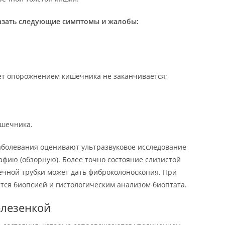
казать следующие симптомы и жалобы:
лет опорожнением кишечника не заканчивается;
ишечника.
аболевания оценивают ультразвуковое исследование
фию (обзорную). Более точно состояние слизистой
чной трубки может дать фиброколоноскопия. При
тся биопсией и гистологическим анализом биоптата.
елезенкой