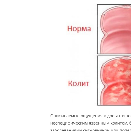
Описываемые ощущения в достаточно 
неспецифическим язвенным колитом, 
заболеваниями сигмовидной или попер