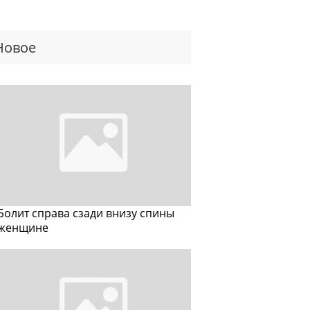
Новое
Болит справа сзади внизу спины
женщине