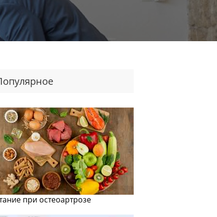
Популярное
тание при остеоартрозе