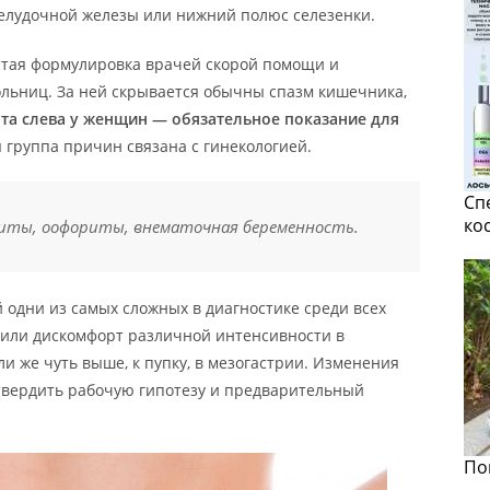
елудочной железы или нижний полюс селезенки.
стая формулировка врачей скорой помощи и
льниц. За ней скрывается обычны спазм кишечника,
та слева у женщин — обязательное показание для
 группа причин связана с гинекологией.
Сп
ко
иты, оофориты, внематочная беременность.
 одни из самых сложных в диагностике среди всех
 или дискомфорт различной интенсивности в
ли же чуть выше, к пупку, в мезогастрии. Изменения
дтвердить рабочую гипотезу и предварительный
По