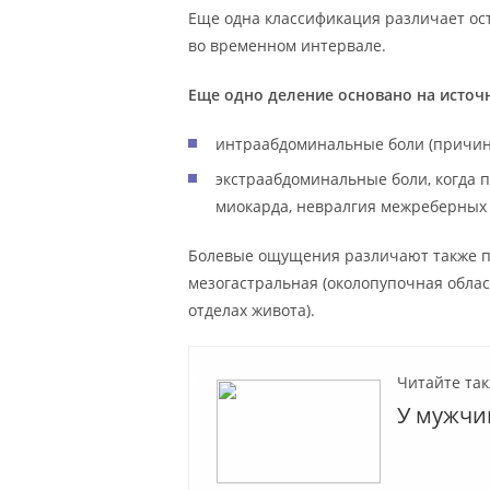
Еще одна классификация различает ос
во временном интервале.
Еще одно деление основано на источ
интраабдоминальные боли (причин
экстраабдоминальные боли, когда п
миокарда, невралгия межреберных 
Болевые ощущения различают также по
мезогастральная (околопупочная област
отделах живота).
Читайте так
У мужчи