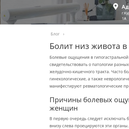
Ад
г.К
1А
Блог
›
Болит низ живота в
Болевые ощущения в гипогастральной о
свидетельствовать о патологии разных 
желудочно-кишечного тракта. Часто б
гинекологические, а также неврологич
манифестируют ревматологические пр
Причины болевых ощущ
женщин
В первую очередь следует исключать 
внизу слева проецируются эти органы