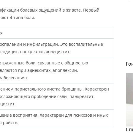
сификации болевых ощущений в животе. Первый
яют 4 типа боли.
ся
воспалении и инфильтрации. Это воспалительные
ендицит, панкреатит, холецистит.
отраженные боли, связанные с общностью
Го
вляются при аднекситах, апоплексии,
заболеваниях.
лением париетального листка брюшины. Характерен
 осложняющего прободение язвы, панкреатит,
цистит.
шение восприятия. Характерен для психозов и иных
стройств.
Сп