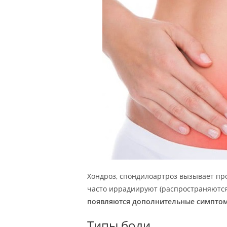
Хондроз, спондилоартроз вызывает п
часто иррадиируют (распространяются
появляются дополнительные симпто
Типы боли