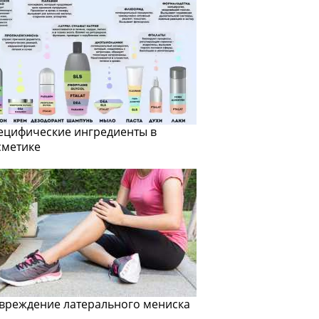
ецифические ингредиенты в
сметике
вреждение латерального мениска