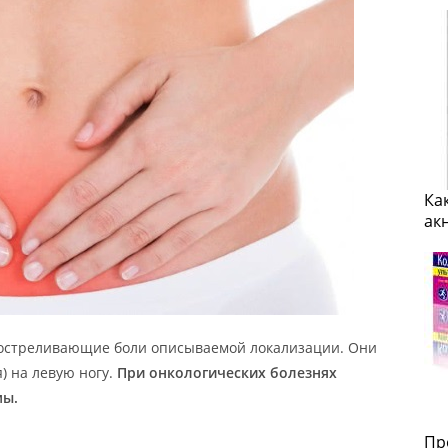
Ка
ак
ростреливающие боли описываемой локализации. Они
) на левую ногу.
При онкологических болезнях
мы.
Пр