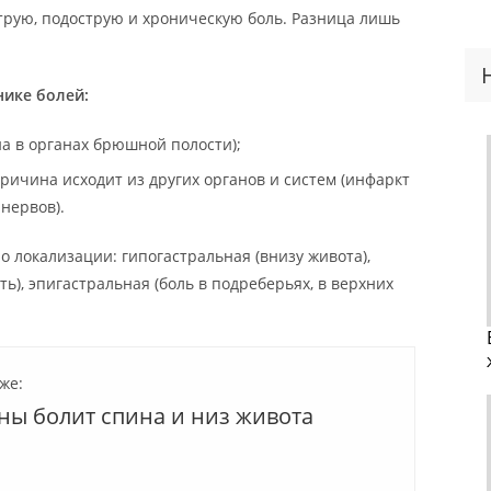
трую, подострую и хроническую боль. Разница лишь
нике болей:
а в органах брюшной полости);
ричина исходит из других органов и систем (инфаркт
нервов).
 локализации: гипогастральная (внизу живота),
ь), эпигастральная (боль в подреберьях, в верхних
же:
ны болит спина и низ живота