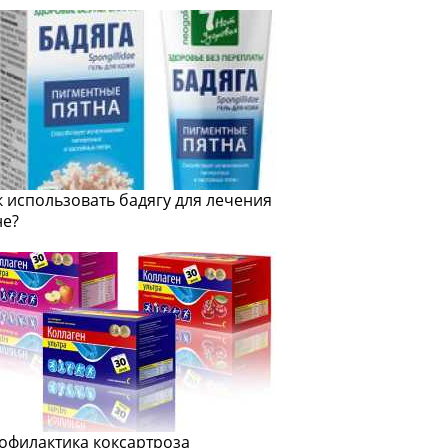
к использовать бадягу для лечения
не?
офилактика коксартроза