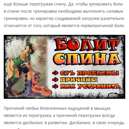
ещё боль­ше пе­ре­гру­жая спи­ну. Да, чтобы купировать боли
в спине после тренировки не­об­хо­ди­мо вы­пол­нять си­ло­вые
тренировки, но характер создаваемой нагрузки ра­зи­тель­но
от­ли­ча­ет­ся от то­го, который является первопричиной боли.
Причиной любых болезненных ощущений в мышцах
является их перегрузка, а причиной пе­ре­груз­ки всег­да
является дисбаланс в развитии. Дисбаланс, в свою очередь,