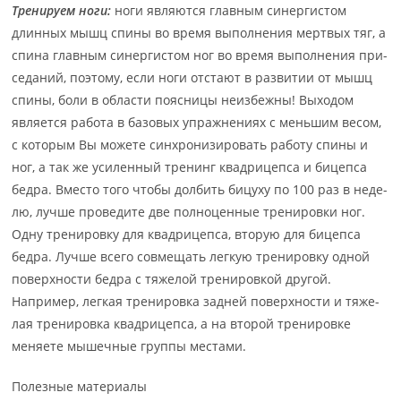
Тренируем ноги:
ноги являются главным синергистом
длинных мышц спины во время вы­пол­не­ния мерт­вых тяг, а
спина главным синергистом ног во время выполнения при­
се­да­ний, по­это­му, если ноги отстают в развитии от мышц
спины, боли в области по­яс­ни­цы не­из­беж­ны! Выходом
является работа в базовых упражнениях с меньшим ве­сом,
с ко­то­рым Вы мо­же­те син­хро­ни­зи­ро­вать работу спины и
ног, а так же усиленный тре­нинг квад­ри­цеп­са и бицепса
бедра. Вместо того чтобы долбить бицуху по 100 раз в не­де­
лю, луч­ше про­ве­ди­те две полноценные тренировки ног.
Одну тренировку для ква­дри­цеп­са, вто­рую для бицепса
бедра. Лучше всего совмещать легкую тренировку од­ной
по­верх­нос­ти бед­ра с тя­же­лой тренировкой другой.
Например, легкая тренировка зад­ней по­верх­нос­ти и тя­же­
лая тренировка квадрицепса, а на второй тренировке
меняете мы­шеч­ные груп­пы мес­та­ми.
Полезные материалы