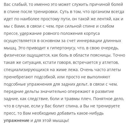
Вас слабый, то именно это может служить причиной болей
в спи­не пос­ле тре­ни­ров­ки. Суть в том, что организм всегда
идет по наиболее прос­то­му пу­ти, он та­кой же лентяй, как и
мы с Вами, в связи с чем, при сильной спине и слабом
прес­се, удер­жа­ние ров­но­го положения корпуса
осуществляется в основном за счет ин­нер­ва­ции длин­ных
мышц. Это приводит к гипертонусу, что, в свою очередь,
физически ощу­ща­ет­ся, как боль в области поясницы. Точно
такая же ситуация, кстати говоря, встре­ча­ет­ся у ат­ле­тов,
спе­циа­ли­зи­рую­щих­ся на жиме лежа. Очень часто атлеты
пре­не­бре­га­ют под­соб­кой, или просто не выполняют
подсобные упражнения для задних дельт, в свя­зи с чем,
передние дельты значительно опережают в развитие
задние, как следс­твие, бо­ли и трав­мы плеч. Понятное дело,
что в случае, если у Вас болит спина, а Вы не тре­ни­руе­те
пресс, то Вам необходимо добавить какое-нибудь
упражнение
и для этой мыш­цы!