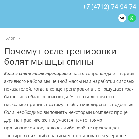
+7 (4712) 74-94-74
Блог
›
Почему после тренировки
болят мышцы спины
Боли в спине после тренировки
часто сопровождают период
активного набора мы­шеч­ной мас­сы или наработки силовых
показателей, когда в конце тренировки атлет ощу­ща­ет «за­
би­тость» в области поясницы. У этого явления есть
несколько причин, по­это­му, что­бы ни­ве­ли­ро­вать подобные
боли, необходимо выполнять некоторый ком­плекс про­це­
дур. На практике же получается нечто прямо
противоположное, человек ли­бо вооб­ще пре­кра­ща­ет
тренироваться, либо начинает тренироваться усерднее,