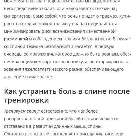
может быть выз­ван не­до­раз­ви­тос­тью мыш­цы, которая
непосредственно болит, или не­до­раз­ви­тос­тью мышц
синергистов. Само собой, что речь не идет о травмах, ку­пи­
ро­вать ко­то­рые мож­но только у врача специалиста, а
минимизировать риск воз­ник­но­ве­ния ка­чест­вен­ной
разминкой
и соблюдением техники безопасности. В слу­чае
со спи­ной тех­ни­ка бе­зо­пас­нос­ти касается, в первую
очередь, её положения, ко­то­рое дол­жно быть ров­ным, обес­
пе­чи­ваю­щим комфорт позвоночнику, а, во-вторых, ис­поль­
зо­ва­ния тя­же­ло­ат­ле­ти­чес­ко­го рем­ня, обеспечивающего
давление в диафрагме.
Как устранить боль в спине после
тренировки
Тренируем спину:
естественно, что наиболее
распространенной причиной болей в спи­не яв­ля­ет­ся
отставание в развитии длинных мышц спины.
Соответственно, атлет вы­пол­ня­ет при­се­да­ния, тяги, или