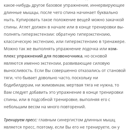
какое-нибудь другое базовое упражнение, ин­нер­ви­рую­щее
длин­ные мышцы, после чего спина начинает буквально
ныть. Ку­пи­ро­вать та­кое по­ло­же­ние ве­щей можно закачкой
спины. Атлет должен в начале или в кон­це тре­ни­ров­ки вы­
пол­нять гиперэкстензии: обратную гиперэкстензию,
классическую эк­стен­зию, или ги­пер­эк­стен­зию в тренажере.
Можно так же выполнять упражнение ло­доч­ка или
ком­
плекс уп­раж­не­ний для позвоночника
, но основой
являются имен­но эк­стен­зии, раз­ви­ваю­щие силовую
выносливость. Если Вы совершенно от­ка­за­лись от ста­но­вой
тя­ги, что бывает довольно часто, поскольку ни
бодибилдерам, ни жи­мо­ви­кам, мер­твая тя­га не нужна, то
Вам следует добавить это упражнение в конце тре­ни­ров­ки
спи­ны, или в подсобной тренировке, выполняя его с
небольшим весом на мно­го пов­то­ре­ний.
Тренируем пресс:
главным синергистом длинных мышц
является пресс, поэтому, если Вы его не тренируете, он у