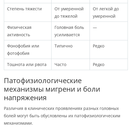
Степень тяжести
От умеренной
От легкой до
до тяжелой
умеренной
Физическая
Головная боль
—
активность
усиливается
Фонофобия или
Типично
Редко
фотофобия
Тошнота или рвота
Часто
Редко
Патофизиологические
механизмы мигрени и боли
напряжения
Различия в клинических проявлениях разных головных
болей могут быть обусловлены их патофизиологическим
механизмами.