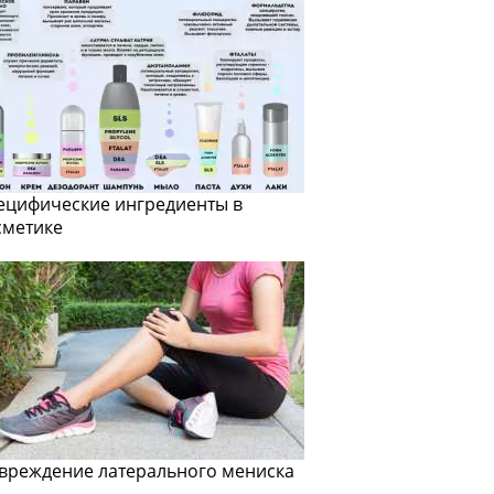
ецифические ингредиенты в
сметике
вреждение латерального мениска