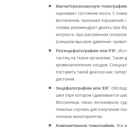
Магниторезонансную томографию
оценивает состояние мозга. С пом
воспаления, признаки поражений с
головы рекомендуют делать при бол
инсульта, при рассеянном склероз
(слишком высокое давление чревато
Реоэнцефалографию или РЭГ.
Иссл
частиц на ткани организма. Такая 
кровенаполнение сосудов. Специал
поставить такой диагноз как: гипер
дистония.
Энцефалографию или ЭЭГ
. Обслед
шеи (при котором сдавливается шей
бессоннице, тиках, логоневрозе, су
тяжелых случаях для получения по
ночным мониторингом.
Компьютерную томографию
. Эта