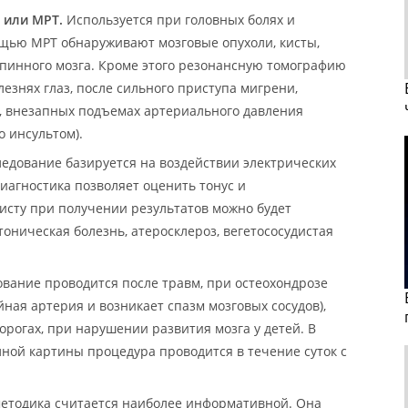
 или МРТ.
Используется при головных болях и
ощью МРТ обнаруживают мозговые опухоли, кисты,
пинного мозга. Кроме этого резонансную томографию
езнях глаз, после сильного приступа мигрени,
е, внезапных подъемах артериального давления
 инсультом).
едование базируется на воздействии электрических
диагностика позволяет оценить тонус и
исту при получении результатов можно будет
тоническая болезнь, атеросклероз, вегетососудистая
ование проводится после травм, при остеохондрозе
ная артерия и возникает спазм мозговых сосудов),
дорогах, при нарушении развития мозга у детей. В
лной картины процедура проводится в течение суток с
 методика считается наиболее информативной. Она