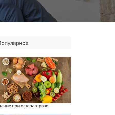
Популярное
тание при остеоартрозе