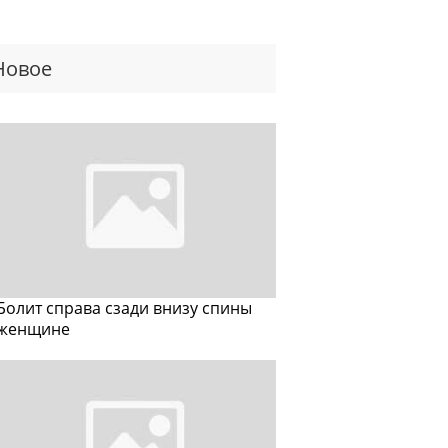
Новое
Болит справа сзади внизу спины
женщине