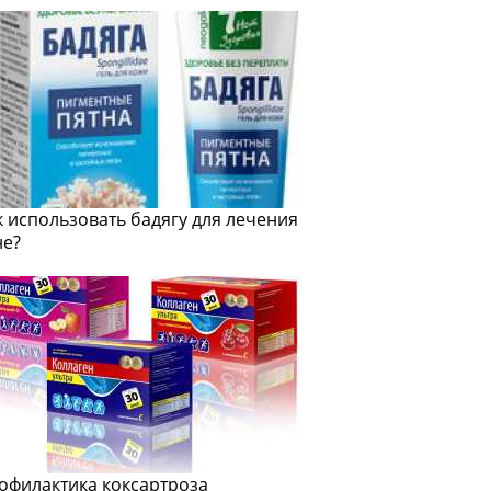
к использовать бадягу для лечения
не?
офилактика коксартроза