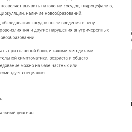
 позволяет выявить патологии сосудов, гидроцефалию,
циркуляции, наличие новообразований.
д обследования сосудов после введения в вену
кровоизлияния и другие нарушения внутричерепных
новообразований.
ать при головной боли, и какими методиками
ительной симптоматики, возраста и общего
ледование можно на базе частных или
комендует специалист.
ич
нальный диагност