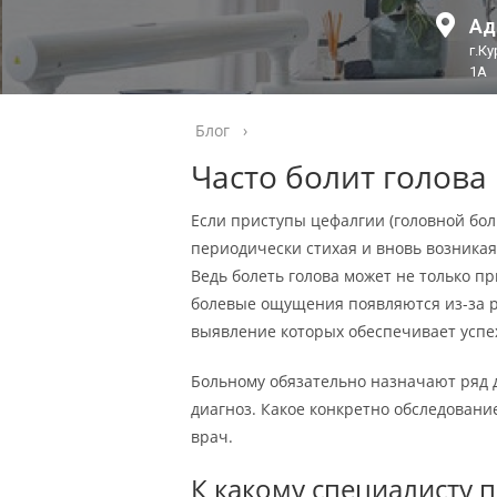
Ад
г.К
1А
Блог
›
Часто болит голова
Если приступы цефалгии (головной бол
периодически стихая и вновь возника
Ведь болеть голова может не только пр
болевые ощущения появляются из-за 
выявление которых обеспечивает успе
Больному обязательно назначают ряд 
диагноз. Какое конкретно обследовани
врач.
К какому специалисту 