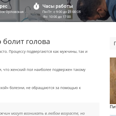
рес
Часы работы
урск Орловская
Пн-Пт: с 9:00 до 21:00 Сб
-Вс: 10:00 до 17:00
о болит голова
асто. Процессу подвергаются как мужчины, так и
и, что женский пол наиболее подвержен такому
ской» болезни, не обращаются за помощью к
Пи
ужчин могут возникать в любом возрасте, но