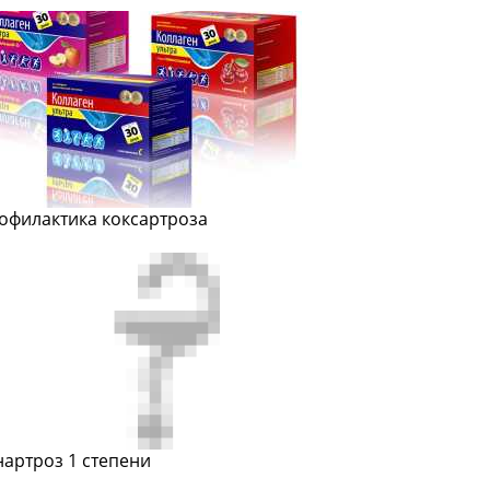
офилактика коксартроза
нартроз 1 степени