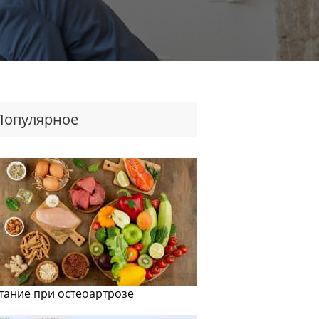
Популярное
тание при остеоартрозе