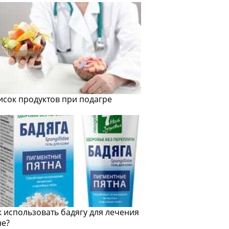
исок продуктов при подагре
к использовать бадягу для лечения
не?