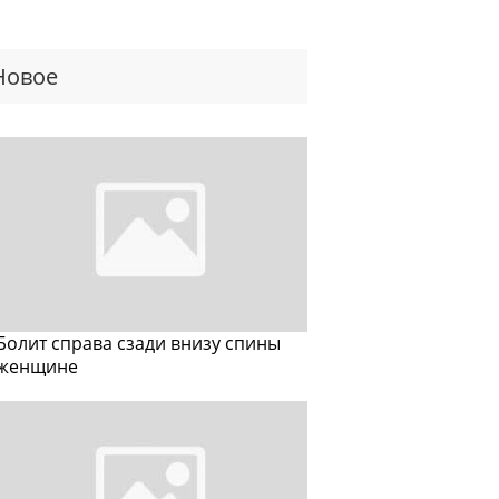
Новое
Болит справа сзади внизу спины
женщине