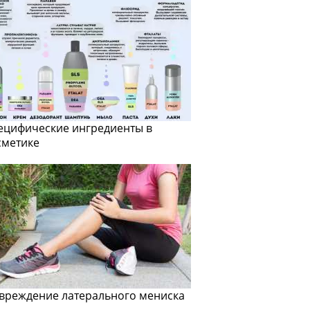
ецифические ингредиенты в
сметике
вреждение латерального мениска