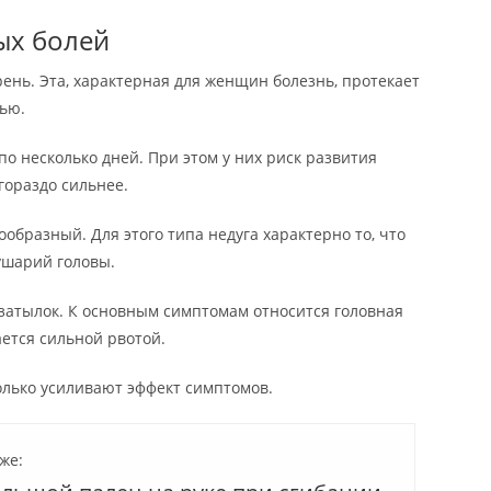
ых болей
ень. Эта, характерная для женщин болезнь, протекает
тью.
о несколько дней. При этом у них риск развития
гораздо сильнее.
образный. Для этого типа недуга характерно то, что
ушарий головы.
затылок. К основным симптомам относится головная
ается сильной рвотой.
только усиливают эффект симптомов.
же: