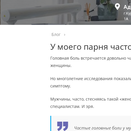
Ад
г.К
1А
Блог
›
У моего парня част
Головная боль встречается довольно ч
женщины.
Но многолетние исследования показал
симптому.
Мужчины, часто, стесняясь такой «жен
специалистам. И зря.
Частые головные боли у м