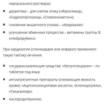
перорального раствора);
диуретики – для снятия отека («Фуросемид»,
«Гидрохлортиазид», «Спиронолактон»);
снижение мышечного спазма – «Мидокалм»;
улучшение обменных процессов – витамины группы В
(«Нейрорубин»).
При кардиалгии (стенокардия или инфаркт) применяют
такую тактику лечения:
сосудорасширяющие средства: «Нитроглицерин» – по
таблетке под язык;
антиагрегантные препараты (снижающие вязкость
крови): «Ацетилсалициловая кислота», «Клопидогрель»,
«Тикагрелор»;
кислородотерапию.