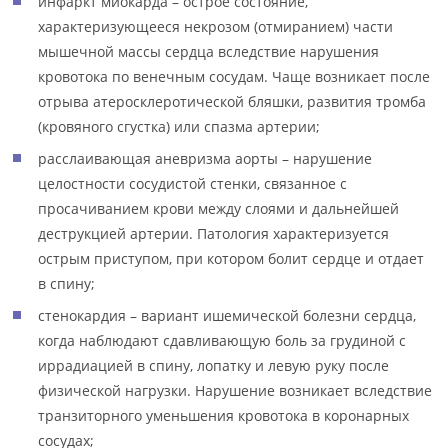
инфаркт миокарда – острое состояние,
характеризующееся некрозом (отмиранием) части
мышечной массы сердца вследствие нарушения
кровотока по венечным сосудам. Чаще возникает после
отрыва атеросклеротической бляшки, развития тромба
(кровяного сгустка) или спазма артерии;
расслаивающая аневризма аорты – нарушение
целостности сосудистой стенки, связанное с
просачиванием крови между слоями и дальнейшей
деструкцией артерии. Патология характеризуется
острым приступом, при котором болит сердце и отдает
в спину;
стенокардия – вариант ишемической болезни сердца,
когда наблюдают сдавливающую боль за грудиной с
иррадиацией в спину, лопатку и левую руку после
физической нагрузки. Нарушение возникает вследствие
транзиторного уменьшения кровотока в коронарных
сосудах;