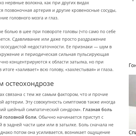
ко нервные волокна, как при других видах
я позвоночная артерия и другие кровеносные сосуды,
ие головного мозга и глаз.
е болью в шее при повороте головы (что само по себе
ается. Сдавливание или даже просто раздражение
ососудистой недостаточности. Ее признаки — шум в
вокружение и периодическая сильная пульсирующая
чно концентрируются к области затылка, но при
Го
итоге «заливает» всю голову, «захлестывая» и глаза.
м остеохондрозе
ах связана с тем же самым фактором, что и прочие
 артерии. Эту совокупность симптомов также иногда
ний шейный симпатический синдром».
Глазная боль
ай головной боли.
Обычно начинается приступ с
в задней части шеи или в затылке. Боль сначала не
Сп
Однако потом она усиливается, возникает ощущение