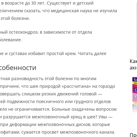
в возрасте до 30 лет. Существует и детский
величением сказать, что медицинская наука не изучила
этой болезни.
ый остеохондроз, в зависимости от отдела
болевание.
не и суставах избавит простой крем. Читать далее
Ка
собенности
ак
ная разновидность этой болезни по многим
 причине, что шея природой «рассчитана» на гораздо
совершать слишком резких движений головой —
ней подвижности поясничного или грудного отделов
дело не ограничивается. Больные озадачены вопросом
сли разрушается межпозвоночный хрящ в шее? Увы —
: при деформации межпозвоночных дисков, которые
офитами, сужается просвет межпозвоночного канала.
Пр