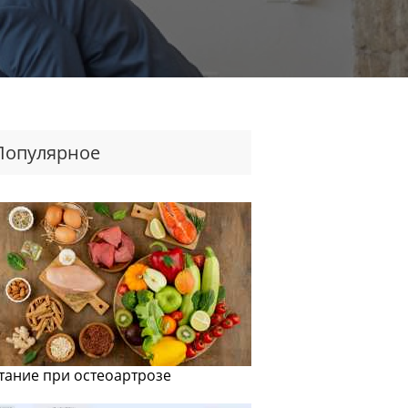
Популярное
тание при остеоартрозе