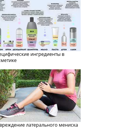
ецифические ингредиенты в
сметике
вреждение латерального мениска