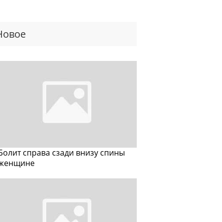
Новое
Болит справа сзади внизу спины
женщине