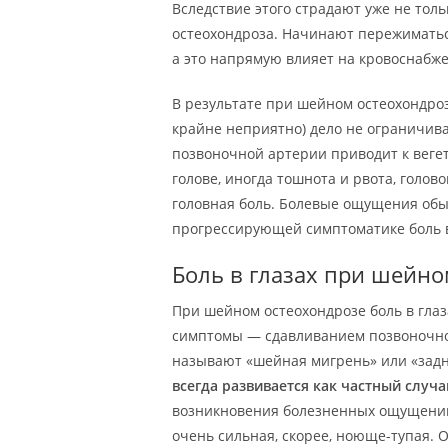
Вследствие этого страдают уже не толь
остеохондроза. Начинают пережиматьс
а это напрямую влияет на кровоснабжен
В результате при шейном остеохондроз
крайне неприятно) дело не ограничив
позвоночной артерии приводит к вегет
голове, иногда тошнота и рвота, голо
головная боль. Болевые ощущения обы
прогрессирующей симптоматике боль в 
Боль в глазах при шейно
При шейном остеохондрозе боль в глаз
симптомы — сдавливанием позвоночной
называют «шейная мигрень» или «зад
всегда развивается как частный случ
возникновения болезненных ощущений 
очень сильная, скорее, ноюще-тупая. 