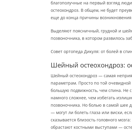
благополучные на первый взгляд люди 
остеохондроз. В общем, не будет преу
еще до конца причины возникновения 
Выделяют поясничный, грудной и шейн
позвоночника, в котором развилось за
Совет ортопеда Дикуля: от болей в спи
Шейный остеохондроз: о
Шейный остеохондроз — самая неприят
параметрам. Просто по той очевидной
большую подвижность, чем спина. Не 
намного сложнее, чем избегать излиш
позвоночника. Но болью в самой шее 
— могут ли болеть глаза или виски, е
сказывается близость головного мозга
обрастают костными выступами — осте