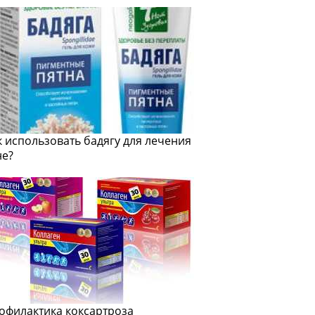
к использовать бадягу для лечения
не?
офилактика коксартроза