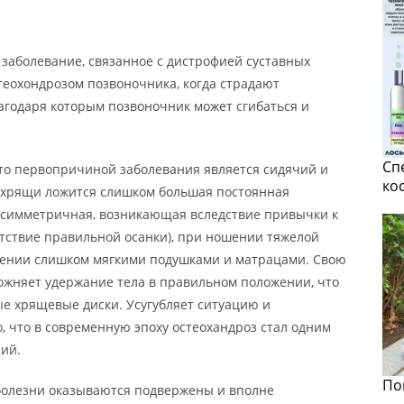
заболевание, связанное с дистрофией суставных
теохондрозом позвоночника, когда страдают
агодаря которым позвоночник может сгибаться и
Сп
то первопричиной заболевания является сидячий и
ко
 хрящи ложится слишком большая постоянная
несимметричная, возникающая вследствие привычки к
тствие правильной осанки), при ношении тяжелой
лении слишком мягкими подушками и матрацами. Свою
ложняет удержание тела в правильном положении, что
е хрящевые диски. Усугубляет ситуацию и
 что в современную эпоху остеохандроз стал одним
ий.
По
 болезни оказываются подвержены и вполне