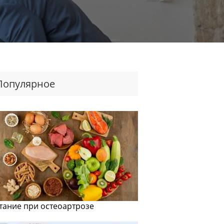
Популярное
тание при остеоартрозе