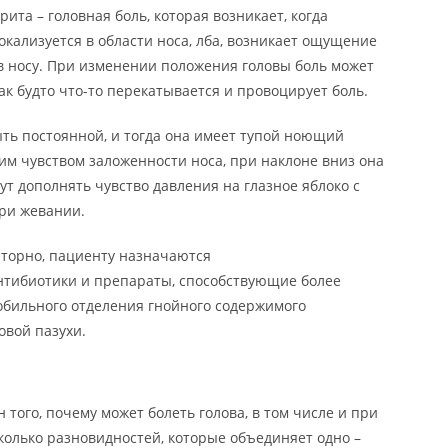
та – головная боль, которая возникает, когда
окализуется в области носа, лба, возникает ощущение
в носу. При изменении положения головы боль может
к будто что-то перекатывается и провоцирует боль.
ть постоянной, и тогда она имеет тупой ноющий
им чувством заложенности носа, при наклоне вниз она
ут дополнять чувство давления на глазное яблоко с
ри жевании.
торно, пациенту назначаются
нтибиотики и препараты, способствующие более
обильного отделения гнойного содержимого
овой пазухи.
того, почему может болеть голова, в том числе и при
сколько разновидностей, которые объединяет одно –