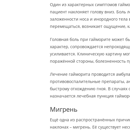
Один из характерных симптомов гаймори
пациент наклоняет голову вниз. Боль л
заложенности носа и инородного тела 
перемещаться, возникает ощущение, ка
Головная боль при гайморите может бы
характер, сопровождается непроходящ
усиливается. Клиническую картину мог
поражённой стороны, болезненность п
Лечение гайморита проводится амбула
противовоспалительные препараты, а
быстрому отхождению гноя. В случаях 
назначается лечебная пункция гаймор
Мигрень
Ещё одна из распространённых причин 
наклонах – мигрень. Её существует не