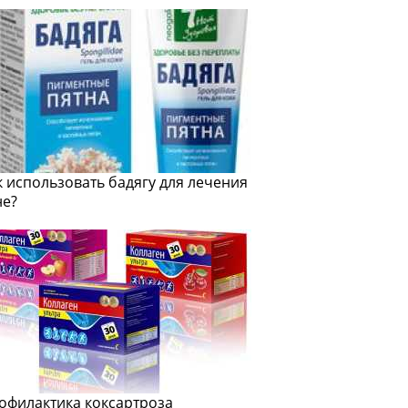
к использовать бадягу для лечения
не?
офилактика коксартроза