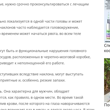
нные, нужно срочно проконсультироваться с лечащим
ьно локализуется в одной части головы и может
я наклонов часто наблюдается головокружение,
о временем может начаться рвота, во всем теле
Сп
ко
гут быть и функциональные нарушения головного
осудов, расположенных в черепно-мозговой коробке,
приводит к неполноценной его работе.
упивших вследствие наклона, могут выступать
еприятные и, особенно, резкие запахи.
ь. Она характерна для мужчин, обладает
ся, как правило, в одном месте. Во время такой
лив крови, после которого на глаза наворачиваются
По
она возникает раз в месяц и длится около часа. В этом