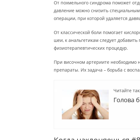
От похмельного синдрома поможет отд
давление можно снизить специальными
операции, при которой удаляется давя
От классической боли помогает кислор
шеи, к анальгетикам следует добавить
физиотерапевтических процедур.
При височном артериите необходимо 
препараты. Их задача – борьба с восп
Читайте так
Голова 
Когда наклоняешься #8