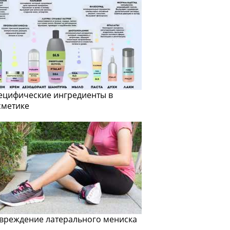
ецифические ингредиенты в
сметике
вреждение латерального мениска