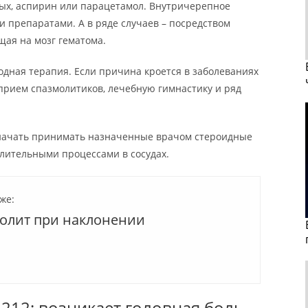
ых, аспирин или парацетамол. Внутричерепное
 препаратами. А в ряде случаев – посредством
щая на мозг гематома.
одная терапия. Если причина кроется в заболеваниях
 прием спазмолитиков, лечебную гимнастику и ряд
начать принимать назначенные врачом стероидные
алительными процессами в сосудах.
же:
болит при наклонении
212; возникает головная боль