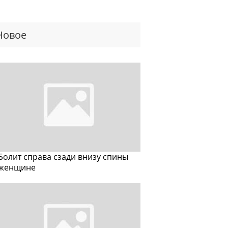
Новое
Болит справа сзади внизу спины
женщине