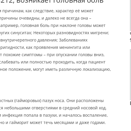
 причинам, как следствие, характер её может
причины очевидны, и далеко не всегда она –
апример, головная боль при наклоне головы может
ругих синуситах; Некоторых разновидностях мигрени;
 внутричерепного давления; Заболеваниях
 ригидности, как проявления менингита или
 похожие симптомы – при опускании головы вниз,
слабевать или полностью проходить, когда пациент
ное положение, могут иметь различную локализацию,
юстных (гайморовых) пазух носа. Они расположены
ся небольшими отверстиями в средний носовой ход.
и инфекция попала в пазухи, и началось воспаление,
ено и гайморит может течь месяцами и даже годами.