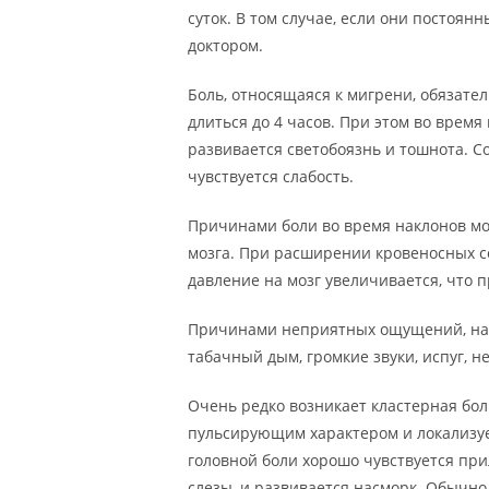
суток. В том случае, если они постоя
доктором.
Боль, относящаяся к мигрени, обязател
длиться до 4 часов. При этом во врем
развивается светобоязнь и тошнота. С
чувствуется слабость.
Причинами боли во время наклонов мо
мозга. При расширении кровеносных с
давление на мозг увеличивается, что 
Причинами неприятных ощущений, наст
табачный дым, громкие звуки, испуг, н
Очень редко возникает кластерная бол
пульсирующим характером и локализует
головной боли хорошо чувствуется при
слезы, и развивается насморк. Обычно 