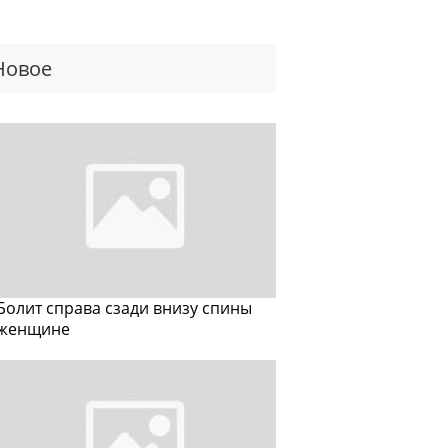
Новое
Болит справа сзади внизу спины
женщине