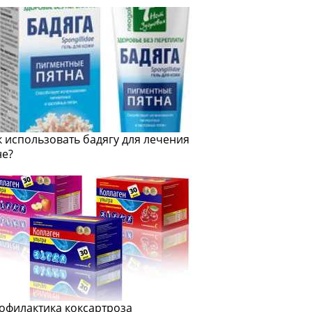
к использовать бадягу для лечения
не?
офилактика коксартроза