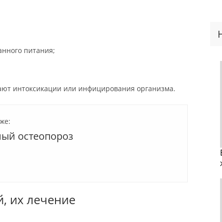
анного питания;
ют интоксикации или инфицирования организма.
же:
ый остеопороз
, их лечение