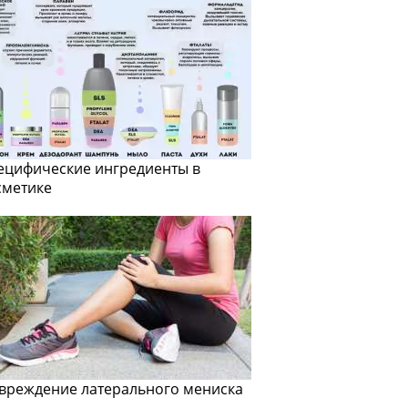
ецифические ингредиенты в
сметике
вреждение латерального мениска