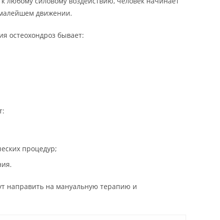
 к любому силовому воздействию, человек начинает
 малейшем движении.
ия остеохондроз бывает:
т:
еских процедур;
ия.
ут направить на мануальную терапию и