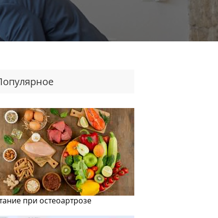
Популярное
тание при остеоартрозе