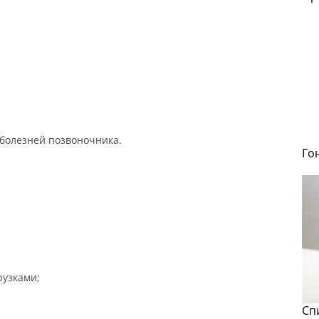
болезней позвоночника.
Го
рузками;
Сп