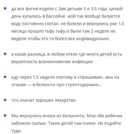
да все фигня.ездили с 2мя детьми 3 и 3,5 года. целый
день купались в бассейне. мой так вообще балуется
воду постоянно глотал. не болели и вернулись уже 1,5
месяца прошло тьфу тьфу.и были там 2 неделе не
видели чтобы кто то болел.все индивидуально.
а какая разница, в любом отеле где много детей есть
вероятность возникновения инфекции
еду через 1,5 недели поэтому и спрашиваю…вон на
отзыве — в белконти про стрептодермию…
что значит хорошее лекарство
Мы вернулись вчера из Бельконти. Мои оба ребенка
заболели сыпью. Таких детей там полно. Не ездийте
туда.