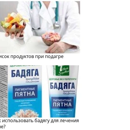
исок продуктов при подагре
к использовать бадягу для лечения
не?