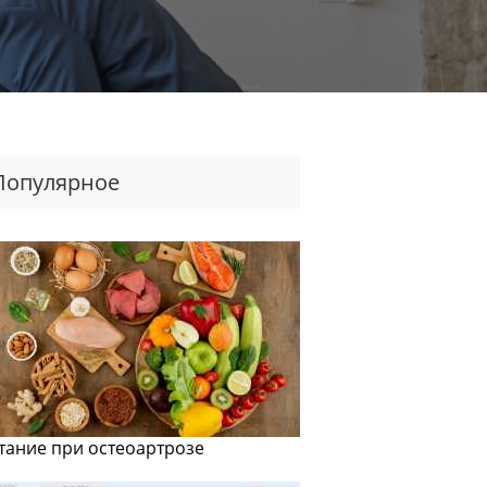
Популярное
тание при остеоартрозе