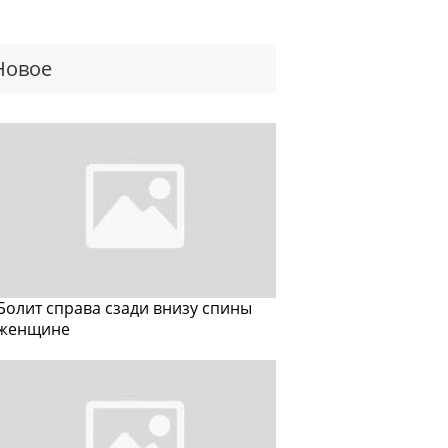
Новое
Болит справа сзади внизу спины
женщине