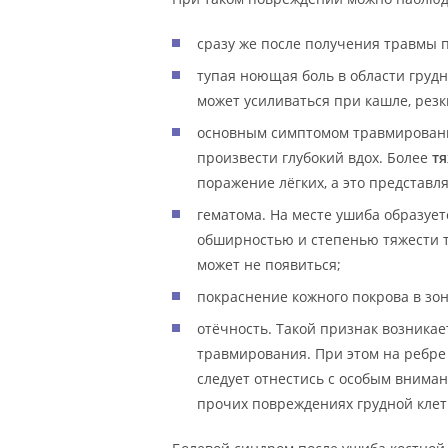
сразу же после получения травмы 
тупая ноющая боль в области груд
может усиливаться при кашле, резк
основным симптомом травмировани
произвести глубокий вдох. Более
т
поражение лёгких, а это представл
гематома. На месте ушиба образует
обширностью и степенью тяжести 
может не появиться;
покраснение кожного покрова в зо
отёчность. Такой признак возникае
травмирования. При этом на ребре
следует отнестись с особым вниман
прочих повреждениях грудной клетк