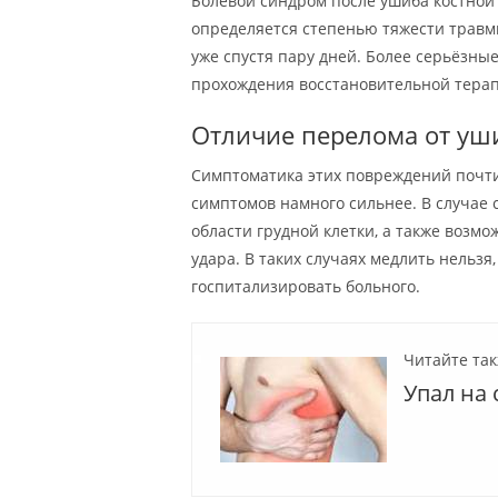
Болевой синдром после ушиба костной 
определяется степенью тяжести травм
уже спустя пару дней. Более серьёзн
прохождения восстановительной тера
Отличие перелома от уш
Симптоматика этих повреждений почт
симптомов намного сильнее. В случае
области грудной клетки, а также возм
удара. В таких случаях медлить нельз
госпитализировать больного.
Читайте так
Упал на 