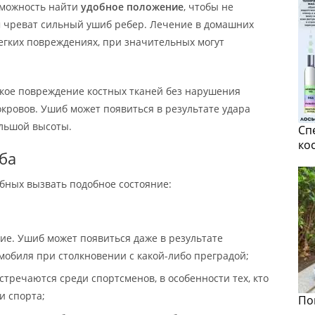
зможность найти
удобное положение
, чтобы не
м чреват сильный ушиб ребер. Лечение в домашних
егких повреждениях, при значительных могут
кое повреждение костных тканей без нарушения
кровов. Ушиб может появиться в результате удара
льшой высоты.
Сп
ко
ба
бных вызвать подобное состояние:
е. Ушиб может появиться даже в результате
мобиля при столкновении с какой-либо преградой;
тречаются среди спортсменов, в особенности тех, кто
и спорта;
По