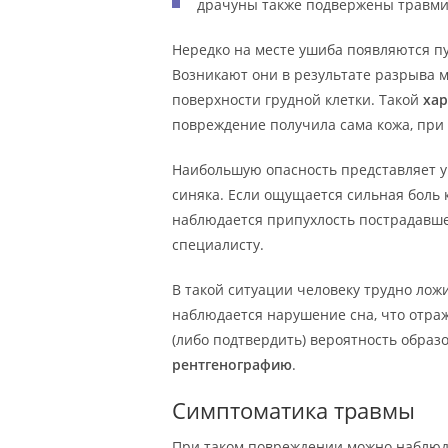
драчуны также подвержены травмир
Нередко на месте ушиба появляются п
Возникают они в результате разрыва м
поверхности грудной клетки. Такой
хар
повреждение получила сама кожа, при 
Наибольшую опасность представляет 
синяка. Если ощущается сильная боль к
наблюдается припухлость пострадавшег
специалисту.
В такой ситуации человеку трудно ложи
наблюдается нарушение сна, что отра
(либо подтвердить) вероятность образ
рентгенографию
.
Симптоматика травмы
При таком повреждении можно наблю