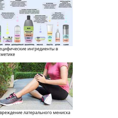
ецифические ингредиенты в
сметике
вреждение латерального мениска