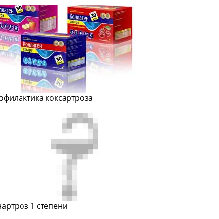
офилактика коксартроза
нартроз 1 степени