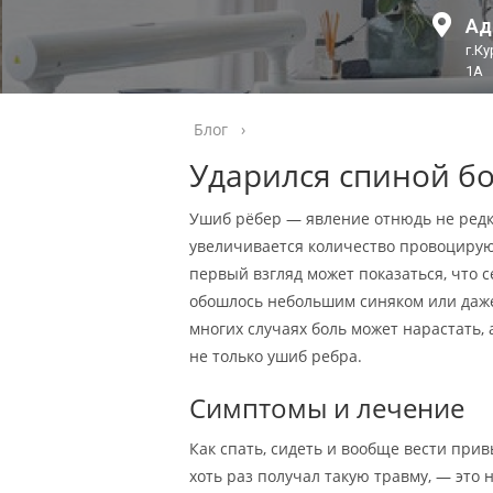
Ад
г.К
1А
Блог
›
Ударился спиной бо
Ушиб рёбер — явление отнюдь не редко
увеличивается количество провоцирующ
первый взгляд может показаться, что с
обошлось небольшим синяком или даже
многих случаях боль может нарастать,
не только ушиб ребра.
Симптомы и лечение
Как спать, сидеть и вообще вести прив
хоть раз получал такую травму, — это