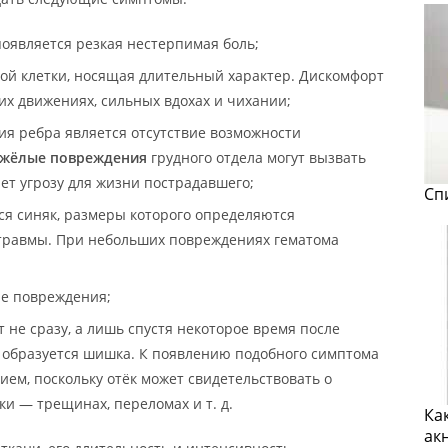
появляется резкая нестерпимая боль;
ной клетки, носящая длительный характер. Дискомфорт
их движениях, сильных вдохах и чихании;
я ребра является отсутствие возможности
яжёлые повреждения
грудного отдела могут вызвать
яет угрозу для жизни пострадавшего;
Сп
ся синяк, размеры которого определяются
травмы. При небольших повреждениях гематома
не повреждения;
т не сразу, а лишь спустя некоторое время после
 образуется шишка. К появлению подобного симптома
ием, поскольку отёк может свидетельствовать о
и — трещинах, переломах и т. д.
Ка
ак