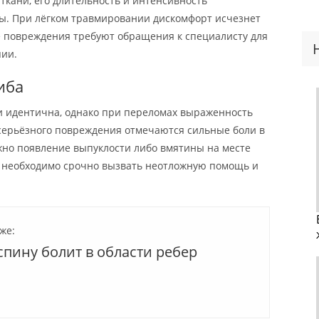
ткани, его длительность и интенсивность
ы. При лёгком травмировании дискомфорт исчезнет
ые повреждения требуют обращения к специалисту для
пии.
иба
и идентична, однако при переломах выраженность
 серьёзного повреждения отмечаются сильные боли в
ожно появление выпуклости либо вмятины на месте
я, необходимо срочно вызвать неотложную помощь и
же:
спину болит в области ребер