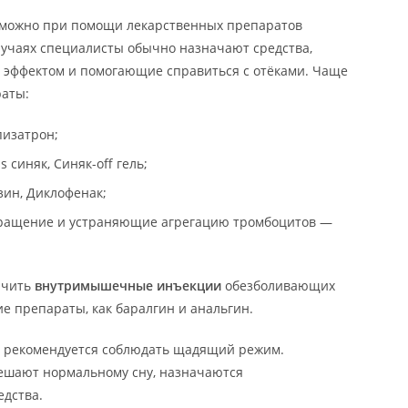
можно при помощи лекарственных препаратов
случаях специалисты обычно назначают средства,
эффектом и помогающие справиться с отёками. Чаще
раты:
пизатрон;
 синяк, Синяк-off гель;
ин, Диклофенак;
бращение и устраняющие агрегацию тромбоцитов —
ачить
внутримышечные инъекции
обезболивающих
кие препараты, как баралгин и анальгин.
ы рекомендуется соблюдать щадящий режим.
ешают нормальному сну, назначаются
дства.