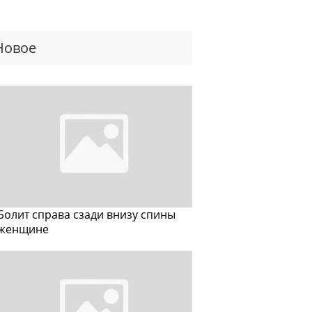
Новое
Болит справа сзади внизу спины
женщине