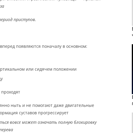
за
период приступов.
вперед появляются поначалу в основном:
ертикальном или сидячем положении
цу
 проходят
янно ныть и не помогают даже двигательные
еформация суставов прогрессирует
ться вовсе может означать полную блокировку
терева