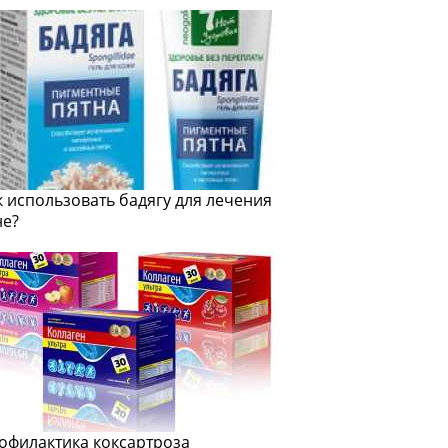
к использовать бадягу для лечения
не?
офилактика коксартроза