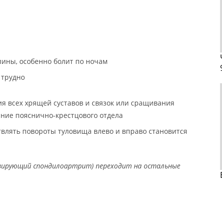
пины, особенно болит по ночам
 трудно
ия всех хрящей суставов и связок или сращивания
ние пояснично-крестцового отдела
твлять повороты туловища влево и вправо становится
озирующий спондилоартрит) переходит на остальные