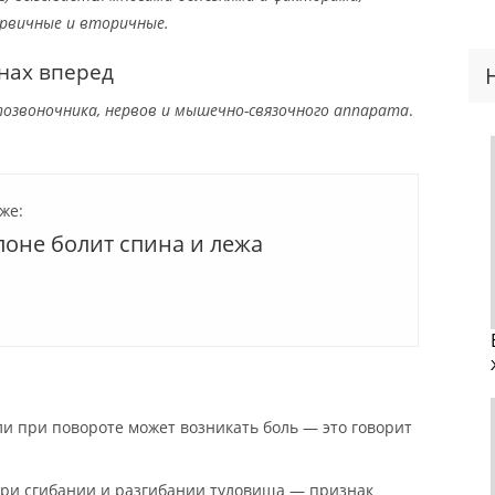
рвичные и вторичные.
нах вперед
озвоночника, нервов и мышечно-связочного аппарата
.
же:
лоне болит спина и лежа
ли при повороте может возникать боль — это говорит
при сгибании и разгибании туловища — признак