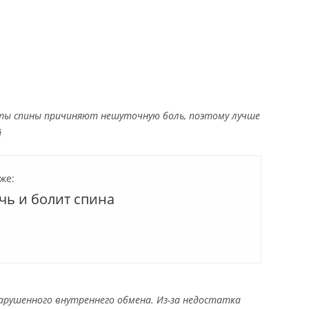
ты спины причиняют нешуточную боль, поэтому лучше
й
же:
чь и болит спина
арушенного внутреннего обмена. Из-за недостатка