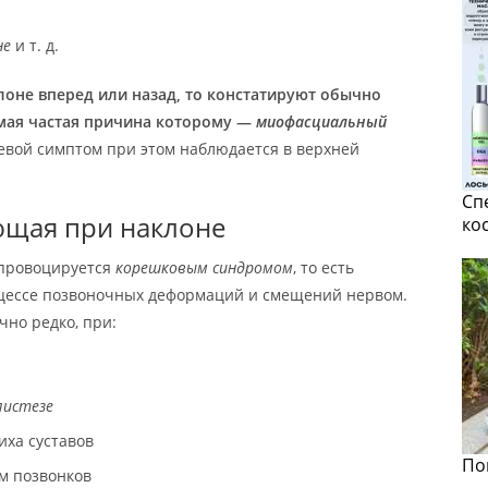
не
и т. д.
лоне вперед или назад, то констатируют обычно
мая частая причина которому —
миофасциальный
левой симптом при этом наблюдается в верхней
Сп
ющая при наклоне
ко
 провоцируется
корешковым синдромом
, то есть
цессе позвоночных деформаций и смещений нервом.
чно редко, при:
листезе
иха суставов
По
м позвонков