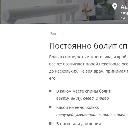
Ад
г.К
1А
Блог
›
Постоянно болит сп
Боль в спине, хоть и многолика, и кр
все же возникают порой некоторые ос
до нескольких. Не зря врач, принима
его:
В каком месте спины болит:
вверху, внизу, слева, справа
Какой именно болью:
тянущей, умеренной, острой, стрел
В покое или движении