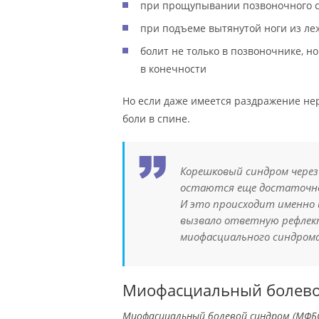
при прощупывании позвоночного с
при подъеме вытянутой ноги из ле
болит не только в позвоночнике, но
в конечности
Но если даже имеется раздражение нер
боли в спине.
Корешковый синдром через
остаются еще достаточно
И это происходит именно 
вызвало ответную рефлек
миофасциального синдром
Миофасциальный болево
Миофасциальный болевой синдром (МФБС