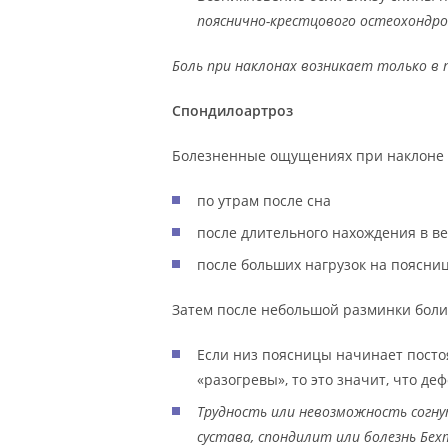
пояснично-крестцового остеохондро
Боль при наклонах возникает только в 
Спондилоартроз
Болезненные ощущениях при наклоне 
по утрам после сна
после длительного нахождения в в
после больших нагрузок на поясни
Затем после небольшой разминки боли
Если низ поясницы начинает посто
«разогревы», то это значит, что д
Трудность или невозможность согну
сустава, спондилит или болезнь Бех