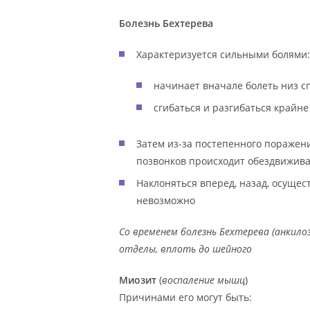
Болезнь Бехтерева
Характеризуется сильными болями:
начинает вначале болеть низ с
сгибаться и разгибаться крайне
Затем из-за постепенного поражен
позвонков происходит обездвижива
Наклоняться вперед, назад, осущес
невозможно
Со временем болезнь Бехтерева (анкил
отделы, вплоть до шейного
Миозит
(
воспаление мышц
)
Причинами его могут быть: