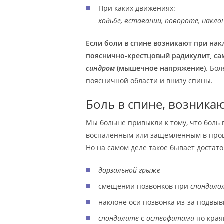
При каких движениях:
ходьбе, вставании, повороте, накло
Если боли в спине возникают при нак
пояснично-крестцовый радикулит, са
синдром
(мышечное напряжение)
. Бо
поясничной области и внизу спины.
Боль в спине, возника
Мы больше привыкли к тому, что боль
воспаленным или защемленным в про
Но на самом деле такое бывает достато
дорзальной грыже
смещении позвонков при
спондило
наклоне оси позвонка из-за подвыв
спондилите
с
остеофитами
по края