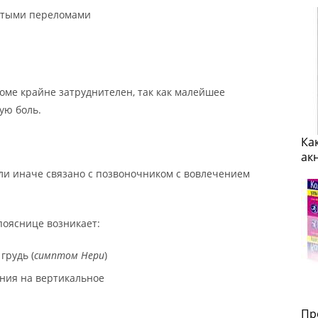
атыми переломами
оме крайне затруднителен, так как малейшее
ую боль.
Ка
ак
или иначе связано с позвоночником с вовлечением
пояснице возникает:
грудь (
симптом Нери
)
ния на вертикальное
Пр