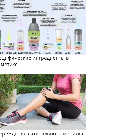
ецифические ингредиенты в
сметике
вреждение латерального мениска