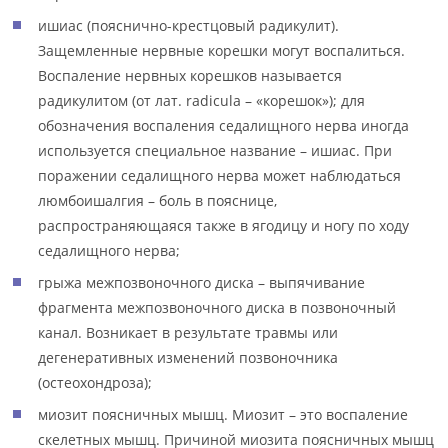
ишиас (пояснично-крестцовый радикулит).
Защемленные нервные корешки могут воспалиться.
Воспаление нервных корешков называется
радикулитом (от лат. radicula – «корешок»); для
обозначения воспаления седалищного нерва иногда
используется специальное название – ишиас. При
поражении седалищного нерва может наблюдаться
люмбоишалгия – боль в пояснице,
распространяющаяся также в ягодицу и ногу по ходу
седалищного нерва;
грыжа межпозвоночного диска – выпячивание
фрагмента межпозвоночного диска в позвоночный
канал. Возникает в результате травмы или
дегенеративных изменений позвоночника
(остеохондроза);
миозит поясничных мышц. Миозит – это воспаление
скелетных мышц. Причиной миозита поясничных мышц