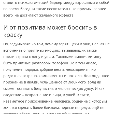
ставить психологический барьер между взрослыми и собой
во время бесед. И такие воспитательные приёмы, вернее
всего, не достигают желаемого эффекта.
И от позитива может бросить в
краску
Но, задумываясь о том, почему горят щеки и уши, нельзя не
вспомнить о приятных эмоциях, вызывающих также
прилив крови к лицу и ушам. Таковыми эмоциями могут
быть приятные разговоры, телефонные в том числе,
получение подарка, добрые вести, неожиданная, но
радостная встреча, комплименты и похвала. Долгожданное
признание в любви, услышанное от любимого, вряд ли
сможет оставить безучастным человеческую душу. И как
следствие – покраснение и лица, и ушей. Кстати,
незаметное прикосновение человека, общение с которым
хочется сделать более близким, первые поцелуи, ещё не
ставшие обязанностью и чем-то обыкновенным,