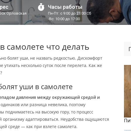
рес
Часы работы
урск Орловская
Пн-Пт: с 9:00 до 21:00 Сб
-Вс: 10:00 до 17:00
 в самолете что делать
ьно болят уши, не назвать редкостью. Дискомфорт
 утихать несколько суток после перелета. Как же
?
олят уши в самолете
епадом давления между окружающей средой и
 одинаков или разница невелика, поэтому
вы поднимаетесь на высокую гору, то процесс
й организму адаптироваться. Неудобства ощущаются
Пи
ей среде — как при взлете самолета.