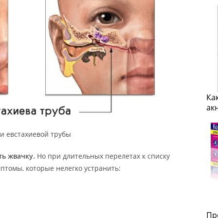
Ка
ак
ии евстахиевой трубы
ть жвачку.
Но при длительных перелетах к списку
томы, которые нелегко устранить:
Пр