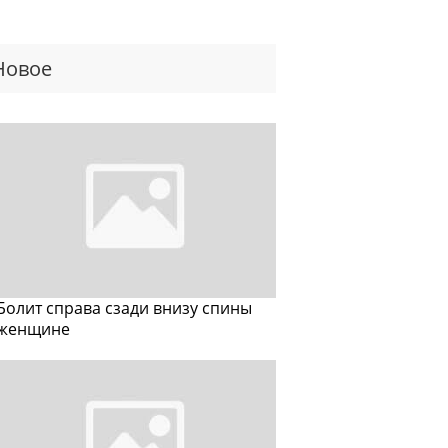
Новое
Болит справа сзади внизу спины
женщине