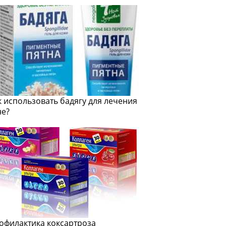
к использовать бадягу для лечения
не?
офилактика коксартроза