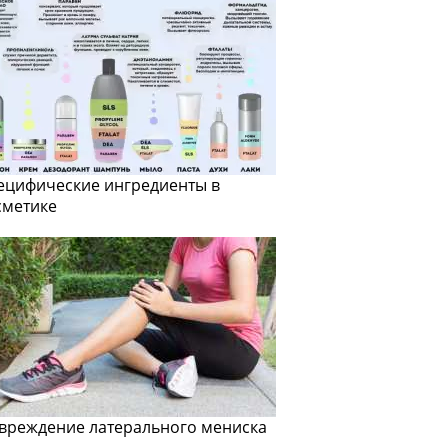
ецифические ингредиенты в
сметике
вреждение латерального мениска