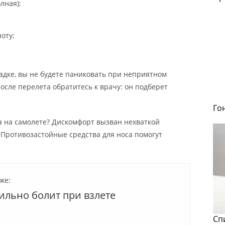
лная);
оту;
адке, вы не будете паниковать при неприятном
осле перелета обратитесь к врачу: он подберет
Го
та на самолете? Дискомфорт вызван нехваткой
 Противозастойные средства для носа помогут
же:
ильно болит при взлете
Сп