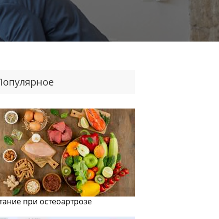
Популярное
тание при остеоартрозе