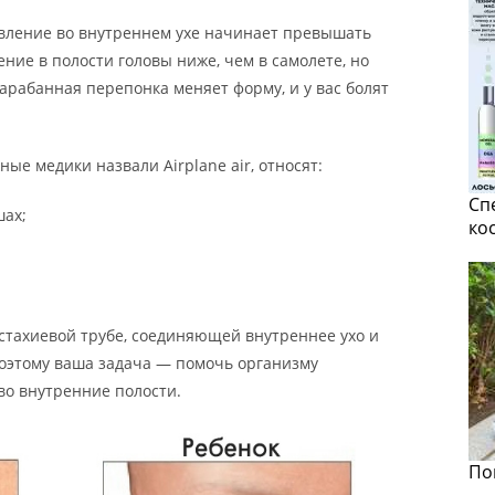
авление во внутреннем ухе начинает превышать
ение в полости головы ниже, чем в самолете, но
барабанная перепонка меняет форму, и у вас болят
ые медики назвали Airplane air, относят:
Сп
шах;
ко
стахиевой трубе, соединяющей внутреннее ухо и
поэтому ваша задача — помочь организму
во внутренние полости.
По