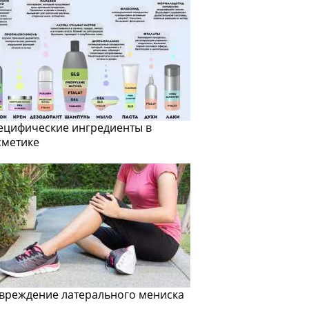
ецифические ингредиенты в
сметике
вреждение латерального мениска