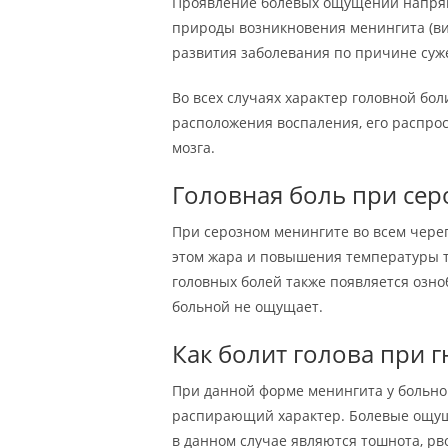
Проявление болевых ощущений напрям
природы возникновения менингита (ви
развития заболевания по причине суж
Во всех случаях характер головной бол
расположения воспаления, его распрос
мозга.
Головная боль при се
При серозном менингите во всем чере
этом жара и повышения температуры т
головных болей также появляется озно
больной не ощущает.
Как болит голова при 
При данной форме менингита у больн
распирающий характер. Болевые ощуще
в данном случае являются тошнота, рво