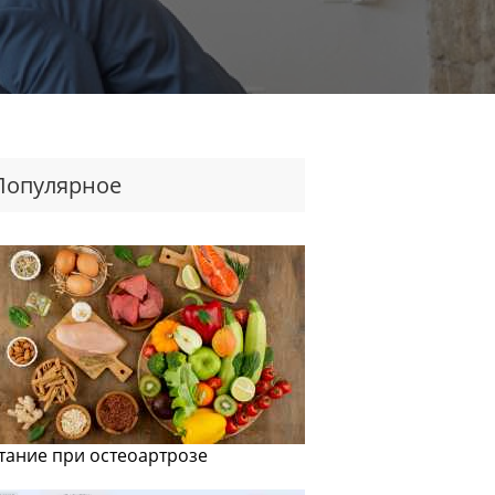
Популярное
тание при остеоартрозе