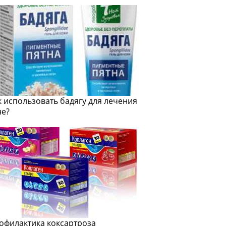
к использовать бадягу для лечения
не?
офилактика коксартроза