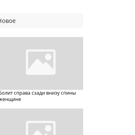
Новое
Болит справа сзади внизу спины
женщине