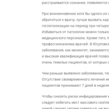
расстраивается сознание, появляются 
При возникновении хотя бы одного из
обратиться к врачу, лучше вызвать ка
госпитализации на период три-четыре
Избавиться от патологии можно тольк
медицинского персонала. Кроме того, 
профессионализма врачей. В Юсуповск
заболевания, как менингит, занимают
и высокая квалификация врачей позво
очень тяжелых пациентов, от которых 
Чем раньше выявлено заболевание, те
Отсутствие своевременного лечения м
пациентов принимают 7 дней в неделю,
Чтобы снизить риски инфицирования м
следует избегать мест массового скопл
зимой следует теплее одеваться, не вы