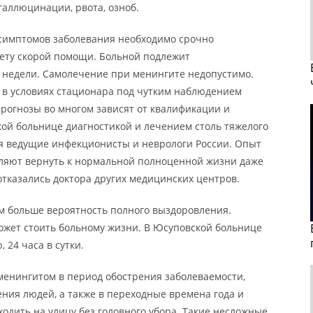
галлюцинации, рвота, озноб.
 симптомов заболевания необходимо срочно
рету скорой помощи. Больной подлежит
 недели. Самолечение при менингите недопустимо.
о в условиях стационара под чутким наблюдением
прогнозы во многом зависят от квалификации и
ой больнице диагностикой и лечением столь тяжелого
ся ведущие инфекционисты и неврологи России. Опыт
ляют вернуть к нормальной полноценной жизни даже
отказались доктора других медицинских центров.
м больше вероятность полного выздоровления.
ожет стоить больному жизни. В Юсуповской больнице
 24 часа в сутки.
енингитом в период обострения заболеваемости,
ения людей, а также в переходные времена года и
ходить на улицу без головного убора. Такие несложные