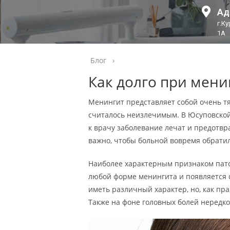
Ад
г.К
1А
Блог
›
Как долго при мени
Менингит представляет собой очень тя
считалось неизлечимым. В Юсуповско
к врачу заболевание лечат и предотв
важно, чтобы больной вовремя обрат
Наиболее характерным признаком пато
любой форме менингита и появляется с
иметь различный характер, но, как пра
Также на фоне головных болей нередк