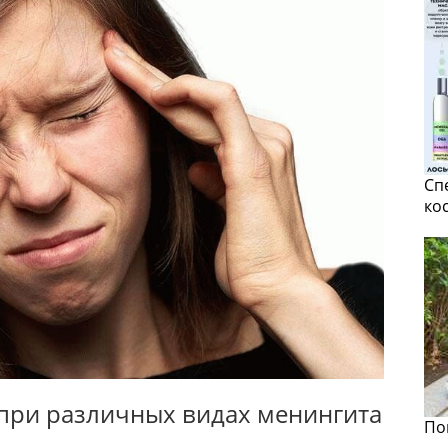
Сп
ко
 при различных видах менингита
По