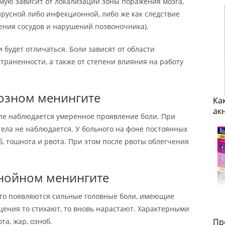
ую зависит от локализации зоны поражения мозга,
русной либо инфекционной, либо же как следствие
ения сосудов и нарушений позвоночника).
и будет отличаться. Боли зависят от области
траненности, а также от степени влияния на работу
розном менингите
Ка
ак
пе наблюдается умеренное проявление боли. При
ела не наблюдается. У больного на фоне постоянных
б, тошнота и рвота. При этом после рвоты облегчения
гнойном менингите
ого появляются сильные головные боли, имеющие
ния то стихают, то вновь нарастают. Характерными
та, жар, озноб.
Пр