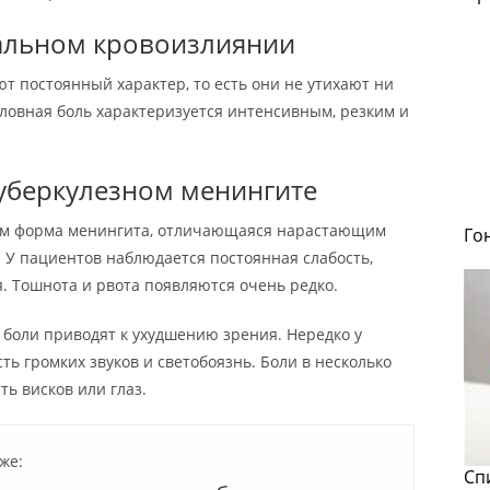
альном кровоизлиянии
т постоянный характер, то есть они не утихают ни
Головная боль характеризуется интенсивным, резким и
туберкулезном менингите
иям форма менингита, отличающаяся нарастающим
Го
 У пациентов наблюдается постоянная слабость,
. Тошнота и рвота появляются очень редко.
боли приводят к ухудшению зрения. Нередко у
ь громких звуков и светобоязнь. Боли в несколько
ь висков или глаз.
же:
Сп