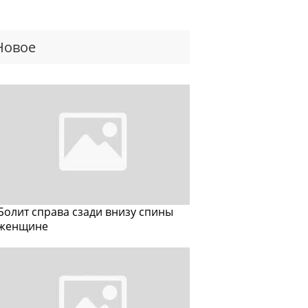
Новое
Болит справа сзади внизу спины
женщине