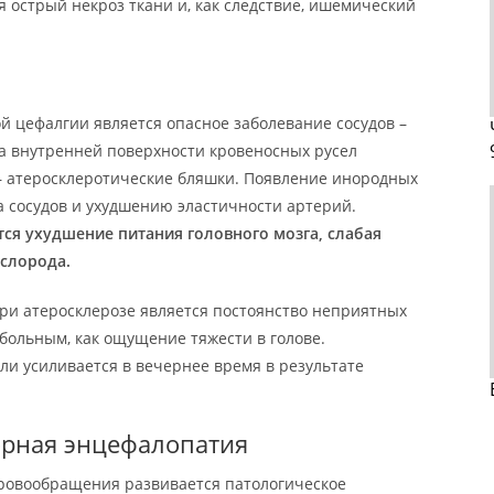
 острый некроз ткани и, как следствие, ишемический
й цефалгии является опасное заболевание сосудов –
на внутренней поверхности кровеносных русел
– атеросклеротические бляшки. Появление инородных
а сосудов и ухудшению эластичности артерий.
ся ухудшение питания головного мозга, слабая
ислорода.
ри атеросклерозе является постоянство неприятных
ольным, как ощущение тяжести в голове.
ли усиливается в вечернее время в результате
орная энцефалопатия
ровообращения развивается патологическое