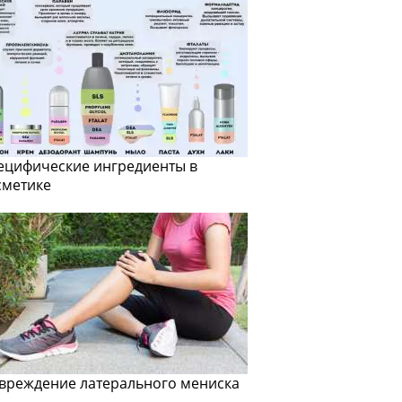
ецифические ингредиенты в
сметике
вреждение латерального мениска