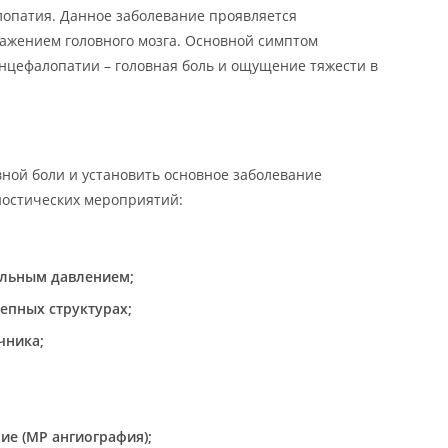
лопатия. Данное заболевание проявляется
жением головного мозга. Основной симптом
нцефалопатии – головная боль и ощущение тяжести в
ной боли и установить основное заболевание
остических мероприятий:
альным давлением;
епных структурах;
чника;
ие (МР ангиография);