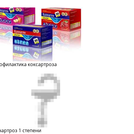
офилактика коксартроза
нартроз 1 степени