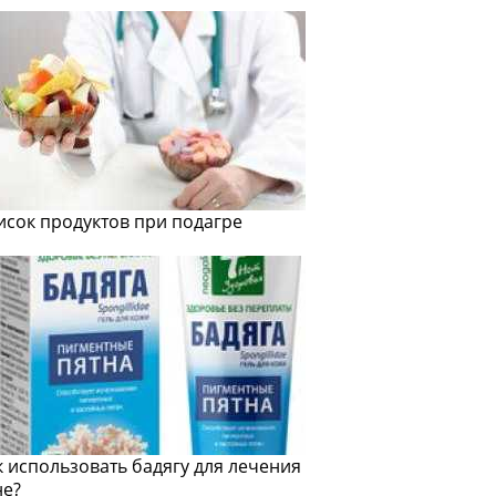
исок продуктов при подагре
к использовать бадягу для лечения
не?