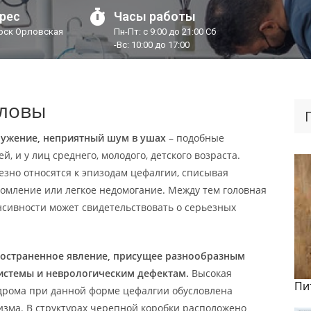
рес
Часы работы
урск Орловская
Пн-Пт: с 9:00 до 21:00 Сб
-Вс: 10:00 до 17:00
оловы
ружение, неприятный шум в ушах
– подобные
, и у лиц среднего, молодого, детского возраста.
зно относятся к эпизодам цефалгии, списывая
томление или легкое недомогание. Между тем головная
нсивности может свидетельствовать о серьезных
пространенное явление, присущее разнообразным
истемы и неврологическим дефектам.
Высокая
Пи
ндрома при данной форме цефалгии обусловлена
зма. В структурах черепной коробки расположено