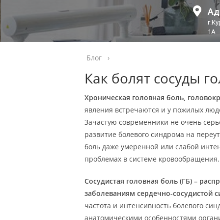
Ад
г.К
1А
Блог
›
Как болят сосуды г
Хроническая головная боль, головок
явления встречаются и у пожилых людей
Зачастую современники не очень серье
развитие болевого синдрома на переу
боль даже умеренной или слабой инте
проблемах в системе кровообращения.
Сосудистая головная боль (ГБ) – рас
заболеваниям сердечно-сосудистой с
частота и интенсивность болевого си
анатомическими особенностями органи