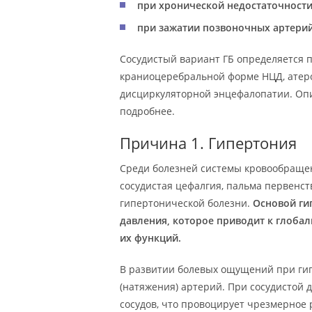
при хронической недостаточност
при зажатии позвоночных артери
Сосудистый вариант ГБ определяется 
краниоцеребральной форме НЦД, атеро
дисциркуляторной энцефалопатии. Оп
подробнее.
Причина 1. Гипертония
Среди болезней системы кровообраще
сосудистая цефалгия, пальма первенс
гипертонической болезни.
Основой ги
давления, которое приводит к глоба
их функций.
В развитии болевых ощущений при ги
(натяжения) артерий. При сосудистой 
сосудов, что провоцирует чрезмерное