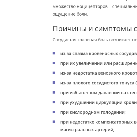
множество ноцицепторов – специальн
ощущение боли.
Причины и симптомы с
Сосудистая головная боль возникает 
из-за спазма кровеносных сосудов
при их увеличении или расширени
из-за недостатка венозного кровот
из-за плохого сосудистого тонуса
при избыточном давлении на стен
при ухудшении циркуляции крови
при кислородном голодании;
при недостатке компенсаторных в
магистральных артерий;