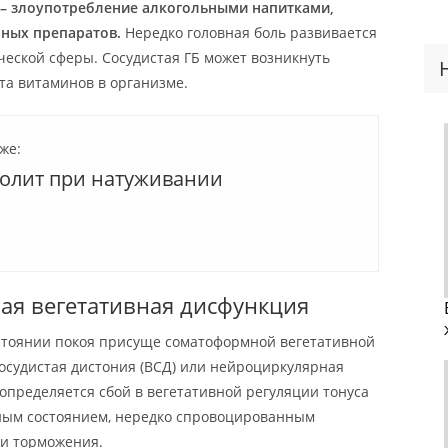
 – злоупотребление алкогольными напитками,
ных препаратов.
Нередко головная боль развивается
ческой сферы. Сосудистая ГБ может возникнуть
та витаминов в организме.
же:
болит при натуживании
ая вегетативная дисфункция
стоянии покоя присуще соматоформной вегетативной
осудистая дистония (ВСД) или нейроциркулярная
определяется сбой в вегетативной регуляции тонуса
ным состоянием, нередко спровоцированным
 и торможения.