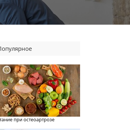
Популярное
тание при остеоартрозе