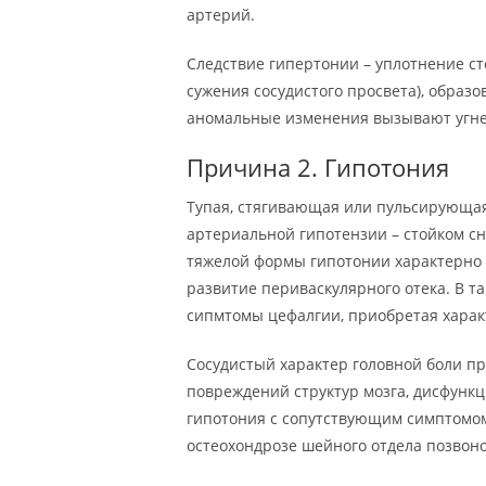
артерий.
Следствие гипертонии – уплотнение ст
сужения сосудистого просвета), образо
аномальные изменения вызывают угне
Причина 2. Гипотония
Тупая, стягивающая или пульсирующая
артериальной гипотензии – стойком с
тяжелой формы гипотонии характерно
развитие периваскулярного отека. В т
сипмтомы цефалгии, приобретая харак
Сосудистый характер головной боли п
повреждений структур мозга, дисфунк
гипотония с сопутствующим симптомом
остеохондрозе шейного отдела позвон