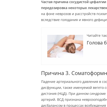
Частая причина сосудистой цефалгии
передозировка некоторых лекарствен
на фоне неврозов и расстройств психи
вследствие голодания и явного дефици
Читайте так
Голова 
Причина 3. Соматоформн
Падение артериального давления в со
дисфункции, также именуемой вегето-с
дистония (НЦД). При данном синдроме 
артерий. ВСД признана неврозоподоб
дисбалансом в процессах возбуждения