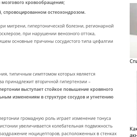
и мозгового кровообращения;
й, спровоцированном остеохондрозом.
при мигрени, гипертонической болезни, регионарной
склерозе, при нарушении венозного оттока,
ишем основные причины сосудистого типа цефалгии
Сп
ния, типичным симптомом которых является
тва принадлежит вторичной гипертензии –
пертонии выступает стойкое повышение кровяного
льным изменениям в структуре сосудов и угнетению
пертонии громадную роль играет изменение тонуса
дистонии увеличивается колебательная подвижность
Ка
 раздражение ноцицепторов, расположенных в стенках
ак