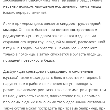
Заболевания позвоночника могут вызывать раздражение
нервных волокон, нарушение нормального тонуса мышц
(спазм, перерастяжение).
Ярким примером здесь является
синдром грушевидной
мышцы.
Он часто бывает при
пояснично-крестцовом
радикулите.
Суть синдрома заключается в сдавлении
седалищного нерва грушевидной мышцей, расположенной
в глубине ягодичной области. Сначала боль беспокоит
только в пояснице, а затем спускается в область ягодицы,
по задней поверхности бедра.
Дисфункция крестцово-подвздошного сочленения
(сустава)
также может давать боль в крестце и ягодице. К
нарушениям в работе сочленения могут приводить
различные асимметрии таза. Такие асимметрии грозят тем
из нас, у кого есть сколиоз, плоскостопие или, например,
проблемы с одним или обоими тазобедренными суставами.
Также сустав может пострадать при травме (например, при