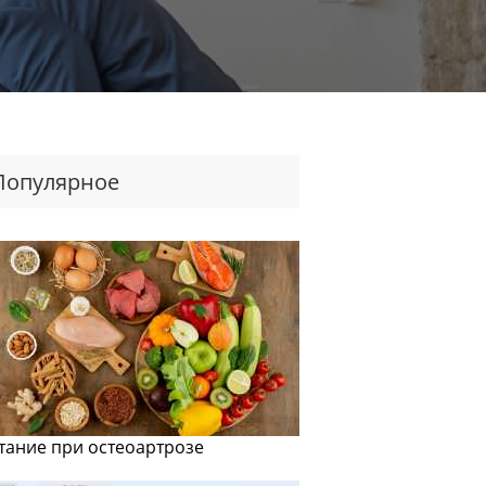
Популярное
тание при остеоартрозе