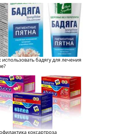
к использовать бадягу для лечения
не?
офилактика коксартроза