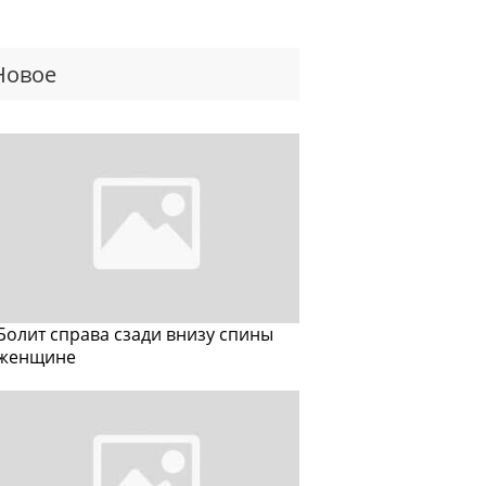
Новое
Болит справа сзади внизу спины
женщине