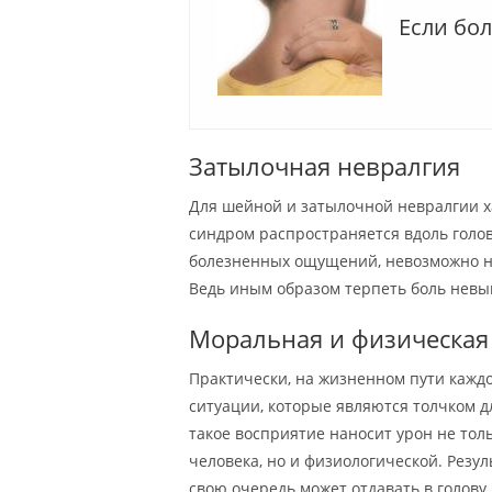
Если бол
Затылочная невралгия
Для шейной и затылочной невралгии х
синдром распространяется вдоль голов
болезненных ощущений, невозможно не
Ведь иным образом терпеть боль невы
Моральная и физическая у
Практически, на жизненном пути кажд
ситуации, которые являются толчком дл
такое восприятие наносит урон не то
человека, но и физиологической. Резул
свою очередь может отдавать в голову.