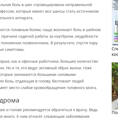
сильная боль в шее спровоцирована неправильной
офессии, которые имеют все шансы стать источником
ельного аппарата.
аются головным болям, чаще возникает боль в шейном
о причине сидячей работы за ноутбуком, неудобности
положении позвоночника. В результате, спустя пару
Сп
ые симптомы.
ко
орые, как и офисные работники, большее количество
. Но и те, кто ведут активный образ жизни, тоже
 которые занимаются большими силовыми
ю боль, отдающая в голову, беспокоит людей
имеет место слабое кровообращение головного мозга.
ндрома
е и голове рекомендуется обратиться к врачу. Ведь
По
я много. К ним относят следующие заболевания.