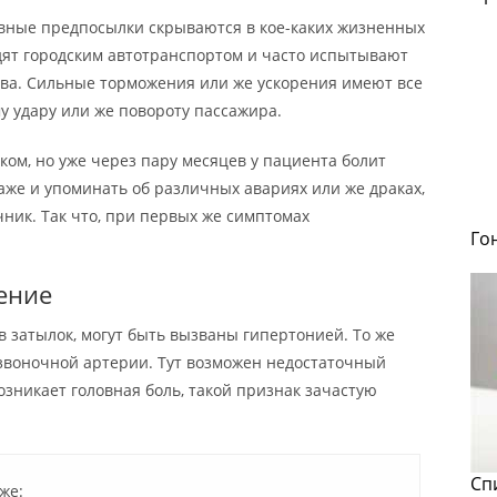
о явные предпосылки скрываются в кое-каких жизненных
дят городским автотранспортом и часто испытывают
ва. Сильные торможения или же ускорения имеют все
 удару или же повороту пассажира.
ком, но уже через пару месяцев у пациента болит
же и упоминать об различных авариях или же драках,
чник. Так что, при первых же симптомах
Го
ение
затылок, могут быть вызваны гипертонией. То же
озвоночной артерии. Тут возможен недостаточный
возникает головная боль, такой признак зачастую
Сп
же: