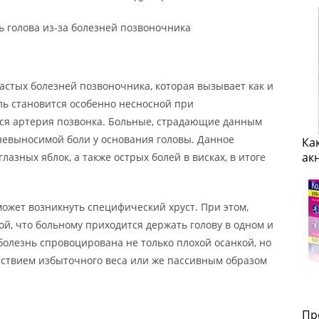
ь голова из-за болезней позвоночника
астых болезней позвоночника, которая вызывает как и
оль становится особенно несносной при
ся артерия позвонка. Больные, страдающие данным
невыносимой боли у основания головы. Данное
Ка
ак
лазных яблок, а также острых болей в висках, в итоге
может возникнуть специфический хруст. При этом,
й, что больному приходится держать голову в одном и
олезнь спровоцирована не только плохой осанкой, но
утствием избыточного веса или же пассивным образом
Пр