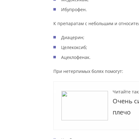
Ибупрофен.
К препаратам с небольшим и относите
Диацерин;
Целекоксиб;
Ацеклофенак.
При нетерпимых болях помогут:
Читайте так
Очень си
плечо