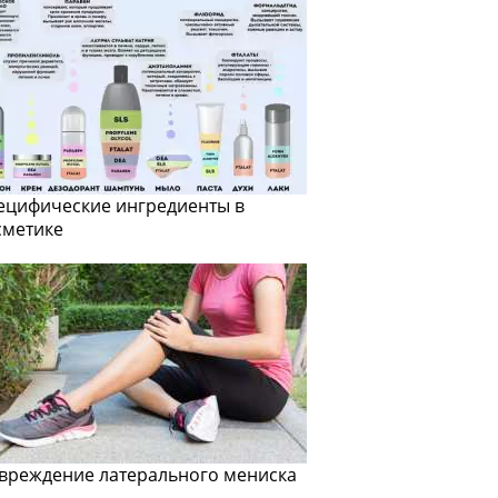
ецифические ингредиенты в
сметике
вреждение латерального мениска