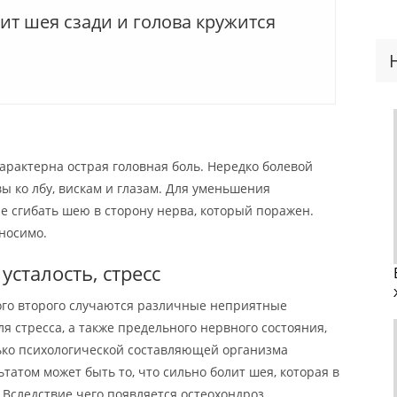
ит шея сзади и голова кружится
арактерна острая головная боль. Нередко болевой
ы ко лбу, вискам и глазам. Для уменьшения
 сгибать шею в сторону нерва, который поражен.
носимо.
сталость, стресс
ого второго случаются различные неприятные
я стресса, а также предельного нервного состояния,
лько психологической составляющей организма
ьтатом может быть то, что сильно болит шея, которая в
 Вследствие чего появляется остеохондроз.