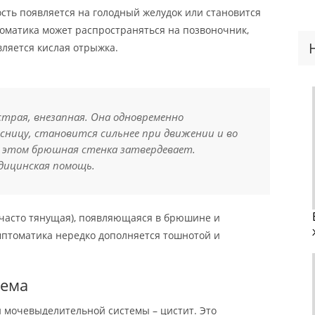
ость появляется на голодный желудок или становится
томатика может распространяться на позвоночник,
вляется кислая отрыжка.
страя, внезапная. Она одновременно
сницу, становится сильнее при движении и во
ри этом брюшная стенка затвердевает.
дицинская помощь.
(часто тянущая), появляющаяся в брюшине и
мптоматика нередко дополняется тошнотой и
тема
 мочевыделительной системы – цистит. Это