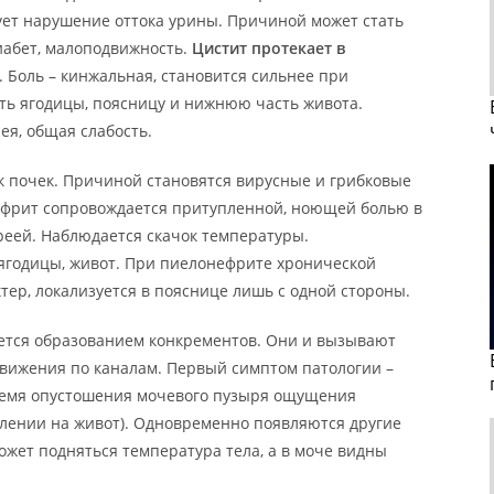
ует нарушение оттока урины. Причиной может стать
иабет, малоподвижность.
Цистит протекает в
. Боль – кинжальная, становится сильнее при
ть ягодицы, поясницу и нижнюю часть живота.
я, общая слабость.
к почек. Причиной становятся вирусные и грибковые
ефрит сопровождается притупленной, ноющей болью в
ареей. Наблюдается скачок температуры.
 ягодицы, живот. При пиелонефрите хронической
ер, локализуется в пояснице лишь с одной стороны.
тся образованием конкрементов. Они и вызывают
вижения по каналам. Первый симптом патологии –
ремя опустошения мочевого пузыря ощущения
влении на живот). Одновременно появляются другие
Может подняться температура тела, а в моче видны