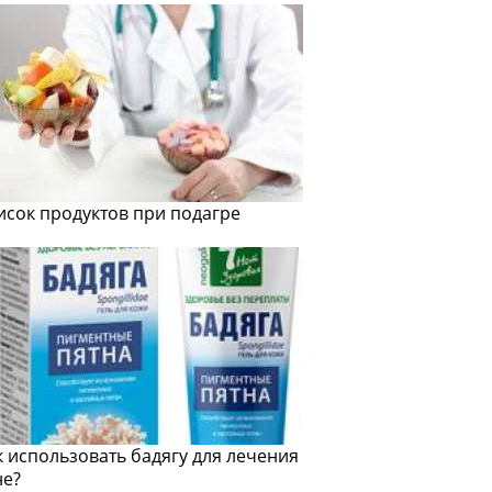
исок продуктов при подагре
к использовать бадягу для лечения
не?