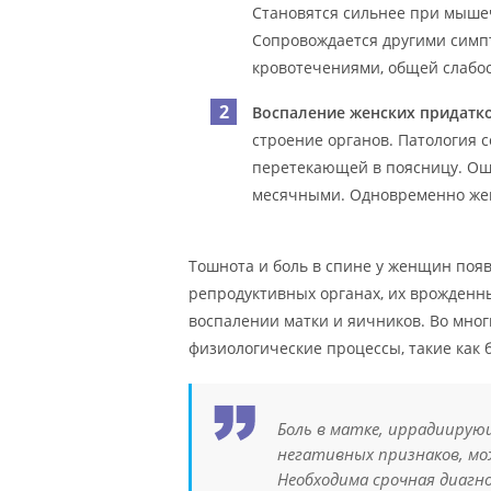
Становятся сильнее при мыше
Сопровождается другими симп
кровотечениями, общей слабо
Воспаление женских придатк
строение органов. Патология
перетекающей в поясницу. Ощ
месячными. Одновременно жен
Тошнота и боль в спине у женщин поя
репродуктивных органах, их врожденн
воспалении матки и яичников. Во мног
физиологические процессы, такие как 
Боль в матке, иррадиирую
негативных признаков, мо
Необходима срочная диагн