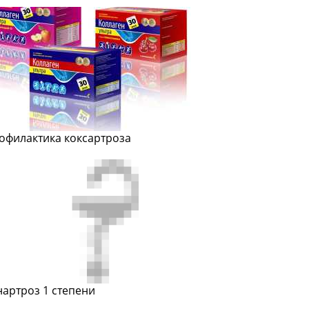
офилактика коксартроза
нартроз 1 степени