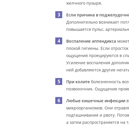
желчного пузыря.
Если причина в поджелудочн
Дополнительно возникает потл
повышается пульс, артериальн
Воспаление аппендикса
может
плохой гигиены. Если отросток
ощущения проецируются в спи
Усиление воспаления дополняет
ней добавляются другие нега
При колите
болезненность воз
позвоночник. Ощущения прояв
Любые кишечные инфекции
в
микроорганизмов. Они отравля
подташнивание и рвоту. Потом
а затем распространяется на т