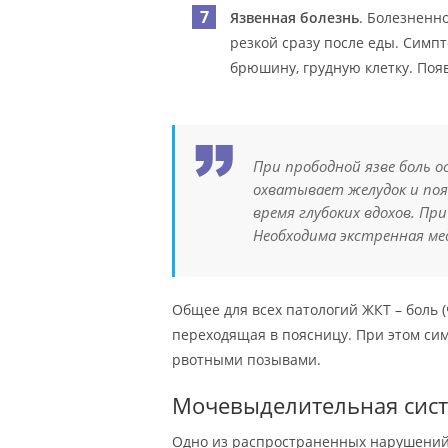
Язвенная болезнь
. Болезненн
резкой сразу после еды. Симп
брюшину, грудную клетку. Поя
При прободной язве боль о
охватывает желудок и поя
время глубоких вдохов. П
Необходима экстренная ме
Общее для всех патологий ЖКТ – боль 
переходящая в поясницу. При этом си
рвотными позывами.
Мочевыделительная сис
Одно из распространенных нарушений