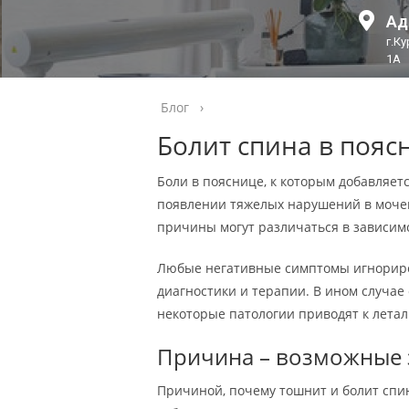
Ад
г.К
1А
Блог
›
Болит спина в пояс
Боли в пояснице, к которым добавляетс
появлении тяжелых нарушений в мочеп
причины могут различаться в зависимо
Любые негативные симптомы игнориро
диагностики и терапии. В ином случае 
некоторые патологии приводят к летал
Причина – возможные 
Причиной, почему тошнит и болит спин