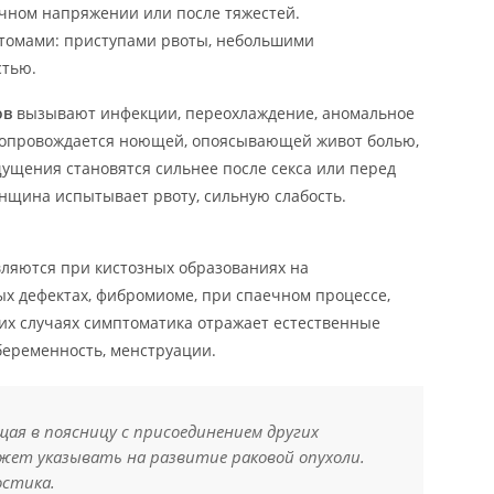
чном напряжении или после тяжестей.
томами: приступами рвоты, небольшими
стью.
ов
вызывают инфекции, переохлаждение, аномальное
 сопровождается ноющей, опоясывающей живот болью,
ущения становятся сильнее после секса или перед
щина испытывает рвоту, сильную слабость.
вляются при кистозных образованиях на
ых дефектах, фибромиоме, при спаечном процессе,
их случаях симптоматика отражает естественные
беременность, менструации.
щая в поясницу с присоединением других
жет указывать на развитие раковой опухоли.
остика.