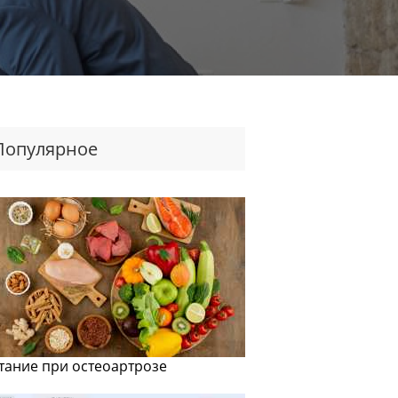
Популярное
тание при остеоартрозе