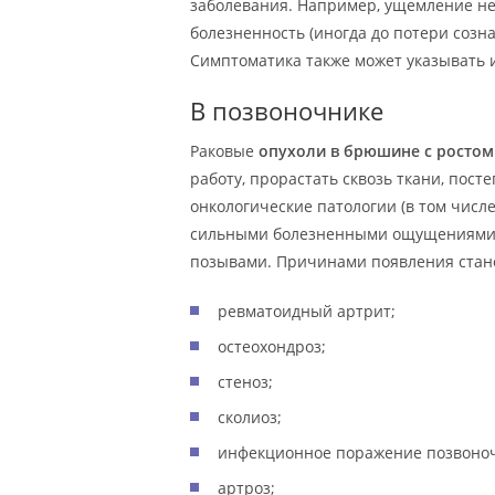
заболевания. Например, ущемление не
болезненность (иногда до потери созн
Симптоматика также может указывать и
В позвоночнике
Раковые
опухоли в брюшине с ростом
работу, прорастать сквозь ткани, пост
онкологические патологии (в том числ
сильными болезненными ощущениями вн
позывами. Причинами появления стано
ревматоидный артрит;
остеохондроз;
стеноз;
сколиоз;
инфекционное поражение позвоноч
артроз;