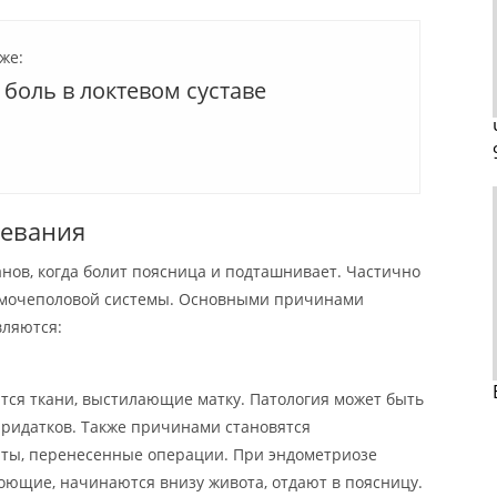
же:
боль в локтевом суставе
левания
анов, когда болит поясница и подташнивает. Частично
я мочеполовой системы. Основными причинами
вляются:
ются ткани, выстилающие матку. Патология может быть
ридатков. Также причинами становятся
рты, перенесенные операции. При эндометриозе
ющие, начинаются внизу живота, отдают в поясницу.