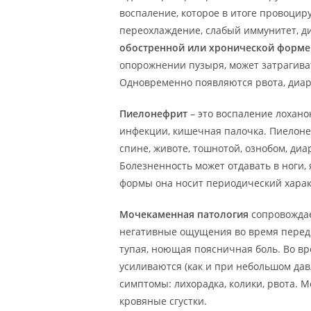
воспаление, которое в итоге провоцир
переохлаждение, слабый иммунитет, д
обостренной или хронической форме
опорожнении пузыря, может затрагива
Одновременно появляются рвота, диаре
Пиелонефрит
– это воспаление лохано
инфекции, кишечная палочка. Пиелон
спине, животе, тошнотой, ознобом, ди
Болезненность может отдавать в ноги,
формы она носит периодический характ
Мочекаменная патология
сопровождае
негативные ощущения во время перед
тупая, ноющая поясничная боль. Во в
усиливаются (как и при небольшом да
симптомы: лихорадка, колики, рвота. 
кровяные сгустки.