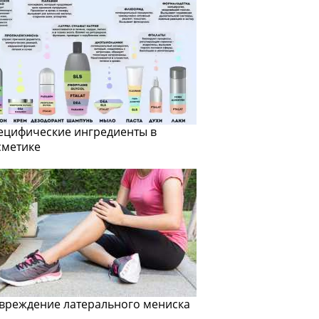
ецифические ингредиенты в
сметике
вреждение латерального мениска