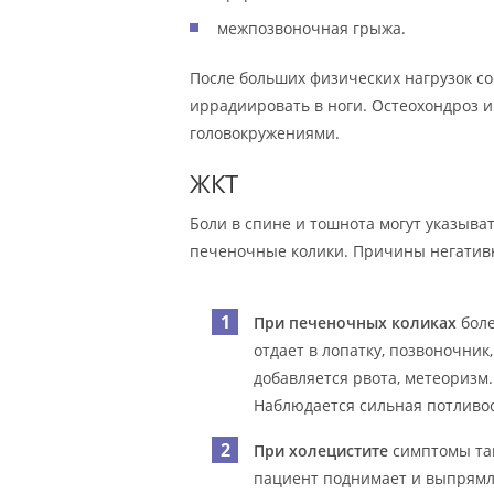
межпозвоночная грыжа.
После больших физических нагрузок со
иррадиировать в ноги. Остеохондроз 
головокружениями.
ЖКТ
Боли в спине и тошнота могут указыват
печеночные колики. Причины негатив
При печеночных коликах
боле
отдает в лопатку, позвоночни
добавляется рвота, метеоризм.
Наблюдается сильная потливос
При холецистите
симптомы так
пациент поднимает и выпрямл