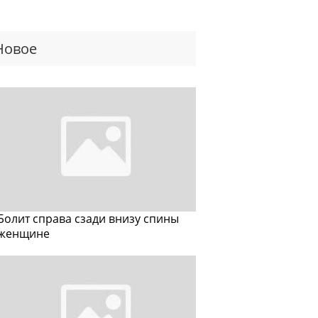
Новое
Болит справа сзади внизу спины
женщине