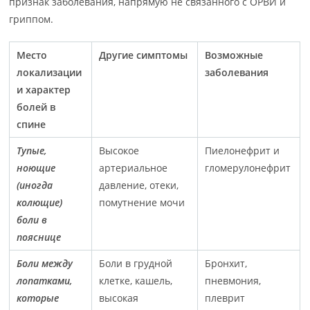
признак заболевания, напрямую не связанного с ОРВИ и
гриппом.
Место
Другие симптомы
Возможные
локализации
заболевания
и характер
болей в
спине
Тупые,
Высокое
Пиелонефрит и
ноющие
артериальное
гломерулонефрит
(иногда
давление, отеки,
колющие)
помутнение мочи
боли в
пояснице
Боли между
Боли в грудной
Бронхит,
лопатками,
клетке, кашель,
пневмония,
которые
высокая
плеврит