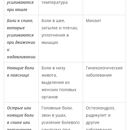
усиливаются
температура
при кашле
Боли в спине,
Боли в шее,
Миозит
которые
затылке и плечах,
усиливаются
уплотнения в
при движении
мышцах
и
надавливании
Ноющие боли
Боли в низу
Гинекологические
в пояснице
живота,
заболевания
выделения из
женских половых
органов
Острые или
Головные боли,
Остеохондроз,
ноющие боли
звон в ушах,
радикулит и
в спине или
усиление болевого
другие
поясничном
синдрома при
заболевания