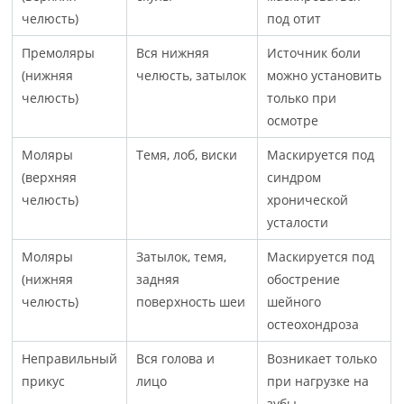
челюсть)
под отит
Премоляры
Вся нижняя
Источник боли
(нижняя
челюсть, затылок
можно установить
челюсть)
только при
осмотре
Моляры
Темя, лоб, виски
Маскируется под
(верхняя
синдром
челюсть)
хронической
усталости
Моляры
Затылок, темя,
Маскируется под
(нижняя
задняя
обострение
челюсть)
поверхность шеи
шейного
остеохондроза
Неправильный
Вся голова и
Возникает только
прикус
лицо
при нагрузке на
зубы