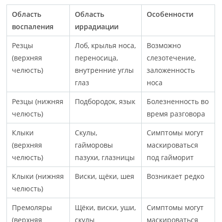
Область
Область
Особенности
воспаления
иррадиации
Резцы
Лоб, крылья носа,
Возможно
(верхняя
переносица,
слезотечение,
челюсть)
внутренние углы
заложенность
глаз
носа
Резцы (нижняя
Подбородок, язык
Болезненность во
челюсть)
время разговора
Клыки
Скулы,
Симптомы могут
(верхняя
гайморовы
маскироваться
челюсть)
пазухи, глазницы
под гайморит
Клыки (нижняя
Виски, щёки, шея
Возникает редко
челюсть)
Премоляры
Щёки, виски, уши,
Симптомы могут
(верхняя
скулы
маскироваться