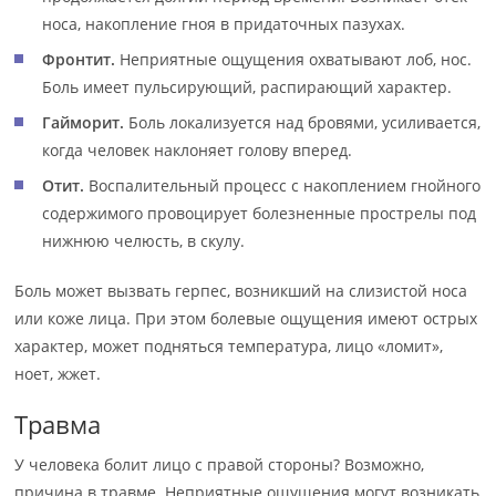
носа, накопление гноя в придаточных пазухах.
Фронтит.
Неприятные ощущения охватывают лоб, нос.
Боль имеет пульсирующий, распирающий характер.
Гайморит.
Боль локализуется над бровями, усиливается,
когда человек наклоняет голову вперед.
Отит.
Воспалительный процесс с накоплением гнойного
содержимого провоцирует болезненные прострелы под
нижнюю челюсть, в скулу.
Боль может вызвать герпес, возникший на слизистой носа
или коже лица. При этом болевые ощущения имеют острых
характер, может подняться температура, лицо «ломит»,
ноет, жжет.
Травма
У человека болит лицо с правой стороны? Возможно,
причина в травме. Неприятные ощущения могут возникать