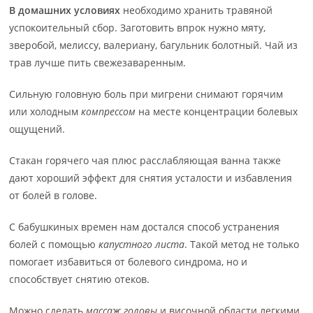
В домашних условиях
необходимо хранить травяной
успокоительный сбор. Заготовить впрок нужно мяту,
зверобой, мелиссу, валериану, багульник болотный. Чай из
трав лучше пить свежезаваренным.
Сильную головную боль при мигрени снимают горячим
или холодным
компрессом
на месте концентрации болевых
ощущений.
Стакан горячего чая плюс расслабляющая ванна также
дают хороший эффект для снятия усталости и избавления
от болей в голове.
С бабушкиных времен нам достался способ устранения
болей с помощью
капустного листа
. Такой метод не только
помогает избавиться от болевого синдрома, но и
способствует снятию отеков.
Можно сделать
массаж головы
и височной области легкими