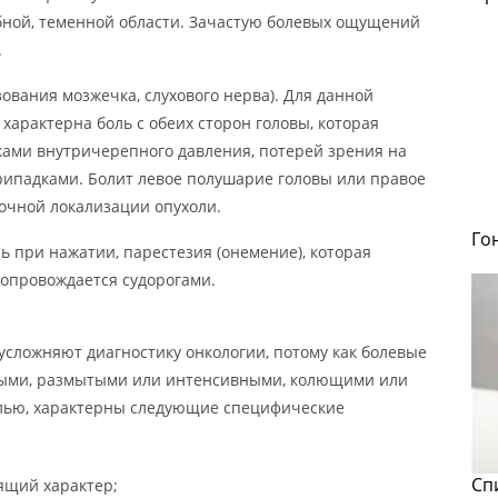
обной, теменной области. Зачастую болевых ощущений
.
ования мозжечка, слухового нерва). Для данной
характерна боль с обеих сторон головы, которая
ками внутричерепного давления, потерей зрения на
рипадками. Болит левое полушарие головы или правое
сочной локализации опухоли.
Го
ь при нажатии, парестезия (онемение), которая
сопровождается судорогами.
усложняют диагностику онкологии, потому как болевые
ми, размытыми или интенсивными, колющими или
олью, характерны следующие специфические
Сп
ящий характер;