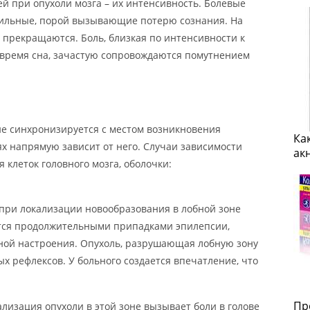
й при опухоли мозга – их интенсивность. Болевые
ильные, порой вызывающие потерю сознания. На
 прекращаются. Боль, близкая по интенсивности к
о время сна, зачастую сопровождаются помутнением
не синхронизируется с местом возникновения
Ка
ях напрямую зависит от него. Случаи зависимости
ак
клеток головного мозга, оболочки:
т при локализации новообразования в лобной зоне
ется продолжительными припадками эпилепсии,
ной настроения. Опухоль, разрушающая лобную зону
ых рефлексов. У больного создается впечатление, что
Пр
лизация опухоли в этой зоне вызывает боли в голове