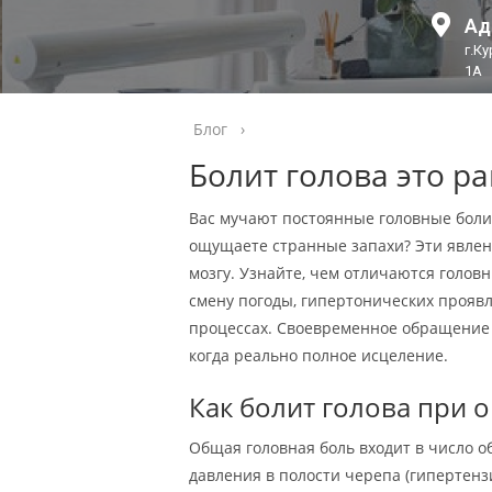
Ад
г.К
1А
Блог
›
Болит голова это ра
Вас мучают постоянные головные боли
ощущаете странные запахи? Эти явлен
мозгу. Узнайте, чем отличаются голов
смену погоды, гипертонических проя
процессах. Своевременное обращение 
когда реально полное исцеление.
Как болит голова при 
Общая головная боль входит в число 
давления в полости черепа (гипертен