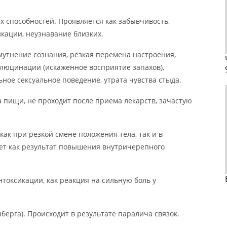
 способностей. Проявляется как забывчивость,
кации, неузнавание близких.
мутнение сознания, резкая перемена настроения,
люцинации (искаженное восприятие запахов),
ьное сексуальное поведение, утрата чувства стыда.
а пищи, не проходит после приема лекарств, зачастую
ак при резкой смене положения тела, так и в
ет как результат повышения внутричерепного
нтоксикации, как реакция на сильную боль у
берга). Происходит в результате паралича связок.