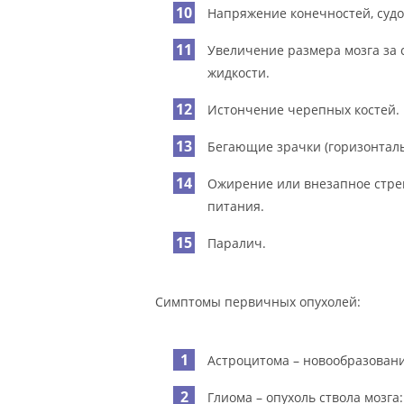
Напряжение конечностей, судо
Увеличение размера мозга за 
жидкости.
Истончение черепных костей.
Бегающие зрачки (горизонталь
Ожирение или внезапное стре
питания.
Паралич.
Симптомы первичных опухолей:
Астроцитома – новообразовани
Глиома – опухоль ствола мозг