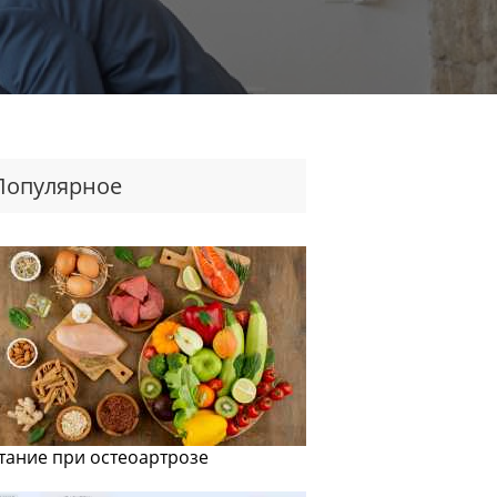
Популярное
тание при остеоартрозе