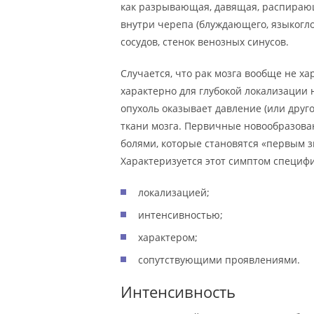
как разрывающая, давящая, распираю
внутри черепа (блуждающего, языкогло
сосудов, стенок венозных синусов.
Случается, что рак мозга вообще не х
характерно для глубокой локализации 
опухоль оказывает давление (или друг
ткани мозга. Первичные новообразова
болями, которые становятся «первым з
Характеризуется этот симптом специф
локализацией;
интенсивностью;
характером;
сопутствующими проявлениями.
Интенсивность