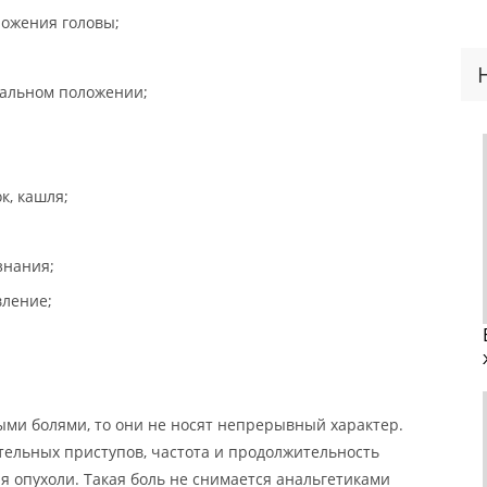
ложения головы;
тальном положении;
к, кашля;
знания;
вление;
ыми болями, то они не носят непрерывный характер.
тельных приступов, частота и продолжительность
я опухоли. Такая боль не снимается анальгетиками