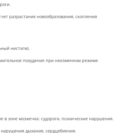
роги.
счет разрастания новообразования, скопления
ный нистагм).
мительное похудение при неизменном режиме
е в зоне мозжечка: судороги, психические нарушения.
а: нарушения дыхания, сердцебиения.