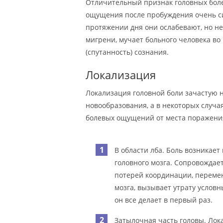
Отличительный признак головных боле
ощущения после пробуждения очень с
протяжении дня они ослабевают, но не
мигрени, мучает больного человека в
(спутанность) сознания.
Локализация
Локализация головной боли зачастую 
новообразования, а в некоторых случа
болевых ощущений от места поражения 
В области лба. Боль возникае
головного мозга. Сопровожда
потерей координации, переме
мозга, вызывает утрату условн
он все делает в первый раз.
Затылочная часть головы. Лока