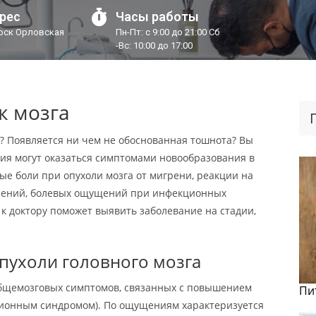
рес
Часы работы
урск Орловская
Пн-Пт: с 9:00 до 21:00 Сб
-Вс: 10:00 до 17:00
к мозга
? Появляется ни чем не обоснованная тошнота? Вы
ия могут оказаться симптомами новообразования в
ные боли при опухоли мозга от мигрени, реакции на
влений, болевых ощущений при инфекционных
к доктору поможет выявить заболевание на стадии,
опухоли головного мозга
общемозговых симптомов, связанных с повышением
Пи
зионным синдромом). По ощущениям характеризуется