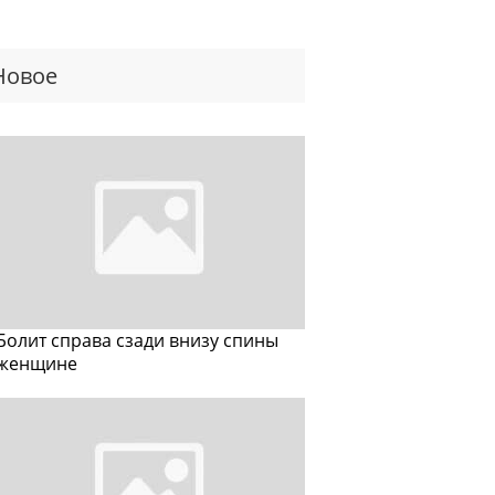
Новое
Болит справа сзади внизу спины
женщине