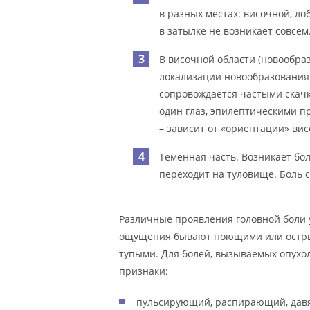
в разных местах: височной, л
в затылке не возникает совсем
В височной области (новообраз
локализации новообразования 
сопровождается частыми скач
один глаз, эпилептическими п
– зависит от «ориентации» ви
Теменная часть. Возникает бол
переходит на туловище. Боль 
Различные проявления головной боли 
ощущения бывают ноющими или остры
тупыми. Для болей, вызываемых опух
признаки:
пульсирующий, распирающий, дав