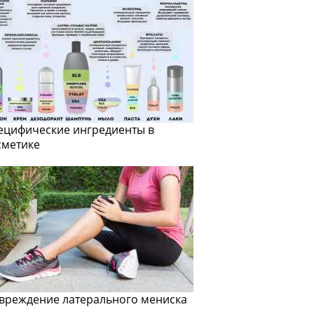
ецифические ингредиенты в
сметике
вреждение латерального мениска