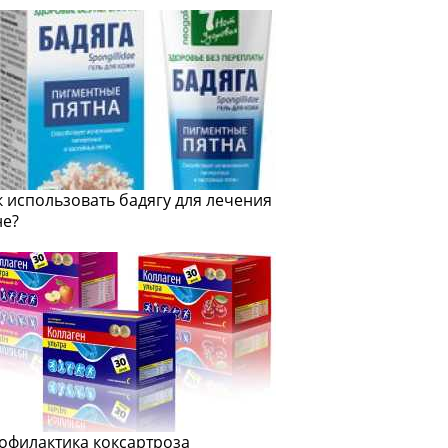
к использовать бадягу для лечения
не?
офилактика коксартроза