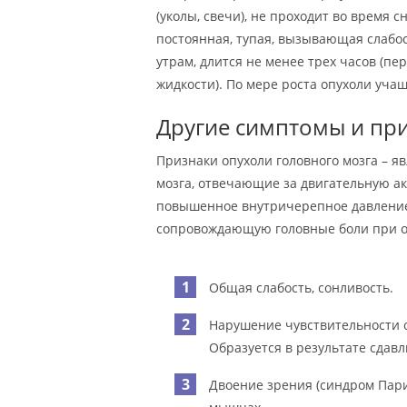
(уколы, свечи), не проходит во время 
постоянная, тупая, вызывающая слабос
утрам, длится не менее трех часов (пе
жидкости). По мере роста опухоли уча
Другие симптомы и при
Признаки опухоли головного мозга – я
мозга, отвечающие за двигательную а
повышенное внутричерепное давление,
сопровождающую головные боли при о
Общая слабость, сонливость.
Нарушение чувствительности о
Образуется в результате сдав
Двоение зрения (синдром Пари